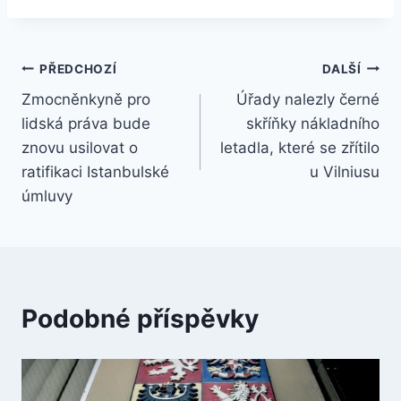
Navigace
PŘEDCHOZÍ
DALŠÍ
Zmocněnkyně pro
Úřady nalezly černé
pro
lidská práva bude
skříňky nákladního
příspěvek
znovu usilovat o
letadla, které se zřítilo
ratifikaci Istanbulské
u Vilniusu
úmluvy
Podobné příspěvky