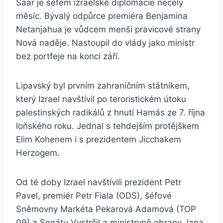
Saar je šéfem izraelské diplomacie necelý
měsíc. Bývalý odpůrce premiéra Benjamina
Netanjahua je vůdcem menší pravicové strany
Nová naděje. Nastoupil do vlády jako ministr
bez portfeje na konci září.
Lipavský byl prvním zahraničním státníkem,
který Izrael navštívil po teroristickém útoku
palestinských radikálů z hnutí Hamás ze 7. října
loňského roku. Jednal s tehdejším protějškem
Elim Kohenem i s prezidentem Jicchakem
Herzogem.
Od té doby Izrael navštívili prezident Petr
Pavel, premiér Petr Fiala (ODS), šéfové
Sněmovny Markéta Pekarová Adamová (TOP
09) a Senátu Vystrčil a ministryně obrany Jana