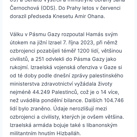
Černochová (ODS). Do Prahy letos v červenci
dorazil předseda Knesetu Amir Ohana.
Válku v Pásmu Gazy rozpoutal Hamás svým
útokem na jižní Izrael 7. října 2023, při němž
ozbrojenci pozabíjeli téměř 1200 lidí, většinou
civilistů, a 251 odvlekli do Pásma Gazy jako
rukojmí. Izraelská vojenská ofenziva v Gaze si
od té doby podle dnešní zprávy palestinského
ministerstva zdravotnictví vyžádala životy
nejméně 44.249 Palestinců, což je o 14 více,
než uváděla pondělní bilance. Dalších 104.746
lidí bylo zraněno. Údaje nerozlišují mezi
ozbrojenci a civilisty, kterých je ovšem většina.
Izraelská armáda bojuje také s libanonským
militantním hnutím Hizballáh.