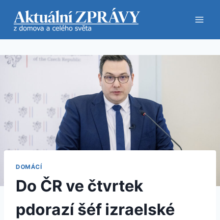
Přeskočit
na
obsah
DOMÁCÍ
Do ČR ve čtvrtek
pdorazí šéf izraelské