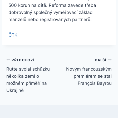
500 korun na dítě. Reforma zavede třeba i
dobrovolný společný vyměřovací základ
manželů nebo registrovaných partnerů.
ČTK
Navigace
PŘEDCHOZÍ
DALŠÍ
Rutte svolal schůzku
Novým francouzským
pro
několika zemí o
premiérem se stal
příspěvek
možném příměří na
François Bayrou
Ukrajině