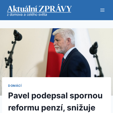
Přeskočit
na
obsah
DOMÁCÍ
Pavel podepsal spornou
reformu penzí, snižuje