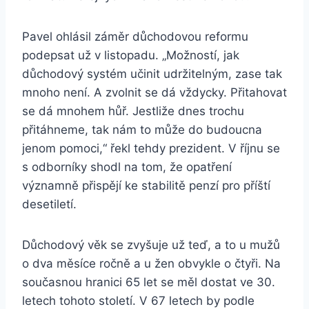
Pavel ohlásil záměr důchodovou reformu
podepsat už v listopadu. „Možností, jak
důchodový systém učinit udržitelným, zase tak
mnoho není. A zvolnit se dá vždycky. Přitahovat
se dá mnohem hůř. Jestliže dnes trochu
přitáhneme, tak nám to může do budoucna
jenom pomoci,“ řekl tehdy prezident. V říjnu se
s odborníky shodl na tom, že opatření
významně přispějí ke stabilitě penzí pro příští
desetiletí.
Důchodový věk se zvyšuje už teď, a to u mužů
o dva měsíce ročně a u žen obvykle o čtyři. Na
současnou hranici 65 let se měl dostat ve 30.
letech tohoto století. V 67 letech by podle