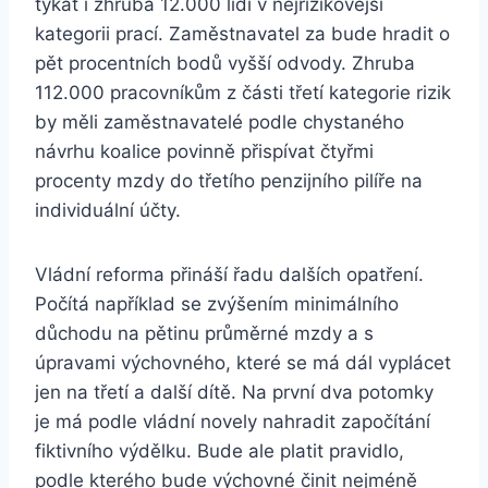
týkat i zhruba 12.000 lidí v nejrizikovější
kategorii prací. Zaměstnavatel za bude hradit o
pět procentních bodů vyšší odvody. Zhruba
112.000 pracovníkům z části třetí kategorie rizik
by měli zaměstnavatelé podle chystaného
návrhu koalice povinně přispívat čtyřmi
procenty mzdy do třetího penzijního pilíře na
individuální účty.
Vládní reforma přináší řadu dalších opatření.
Počítá například se zvýšením minimálního
důchodu na pětinu průměrné mzdy a s
úpravami výchovného, které se má dál vyplácet
jen na třetí a další dítě. Na první dva potomky
je má podle vládní novely nahradit započítání
fiktivního výdělku. Bude ale platit pravidlo,
podle kterého bude výchovné činit nejméně