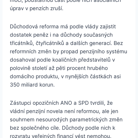
moci, podstatnou část podle nich asociálních
úprav v penzích zruší.
Důchodová reforma má podle vlády zajistit
dostatek peněz i na důchody současných
třicátníků, čtyřicátníků a dalších generací. Bez
reformních změn by propad penzijního systému
dosahoval podle koaličních představitelů v
polovině století až pěti procent hrubého
domácího produktu, v nynějších částkách asi
350 miliard korun.
Zástupci opozičních ANO a SPD tvrdili, že
vládní penzijní novela není reformou, ale jen
souhrnem nesourodých parametrických změn
bez společného cíle. Důchody podle nich k
rozvratu veřejných financí vést nemohou.