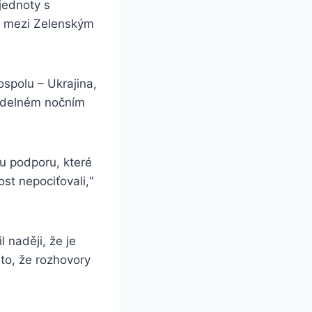
 jednoty s
 mezi Zelenským
spolu – Ukrajina,
videlném nočním
u podporu, které
t nepociťovali,“
 naději, že je
to, že rozhovory