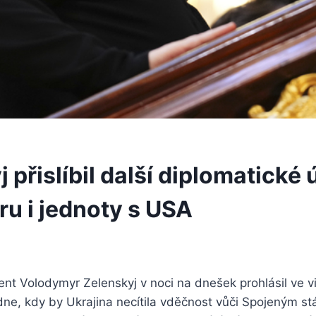
 přislíbil další diplomatické ú
ru i jednoty s USA
ent Volodymyr Zelenskyj v noci na dnešek prohlásil ve v
 dne, kdy by Ukrajina necítila vděčnost vůči Spojeným st