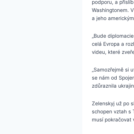
podporu, a přislíb
Washingtonem. V
a jeho americký
„Bude diplomacie 
celá Evropa a ro
videu, které zveř
„Samozřejmě si u
se nám od Spojen
zdůraznila ukraj
Zelenskyj už po s
schopen vztah s 
musí pokračovat 