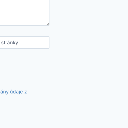
stránky
vány údaje z