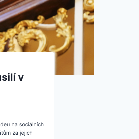
silí v
ideu na sociálních
átům za jejich