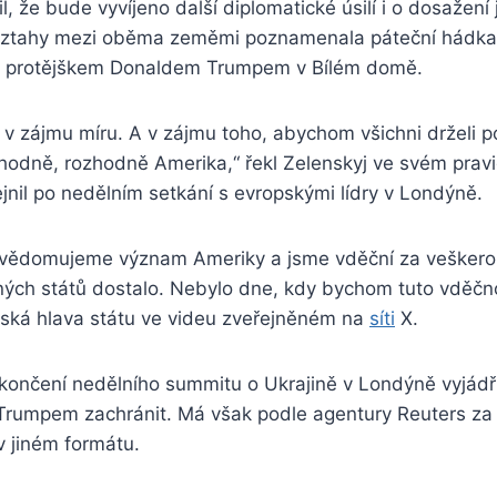
il, že bude vyvíjeno další diplomatické úsilí i o dosažení
ztahy mezi oběma zeměmi poznamenala páteční hádka
m protějškem Donaldem Trumpem v Bílém domě.
v zájmu míru. A v zájmu toho, abychom všichni drželi po
zhodně, rozhodně Amerika,“ řekl Zelenskyj ve svém pra
ejnil po nedělním setkání s evropskými lídry v Londýně.
vědomujeme význam Ameriky a jsme vděční za veškero
ých států dostalo. Nebylo dne, kdy bychom tuto vděčnos
inská hlava státu ve videu zveřejněném na
síti
X.
končení nedělního summitu o Ukrajině v Londýně vyjádřil
Trumpem zachránit. Má však podle agentury Reuters za 
v jiném formátu.