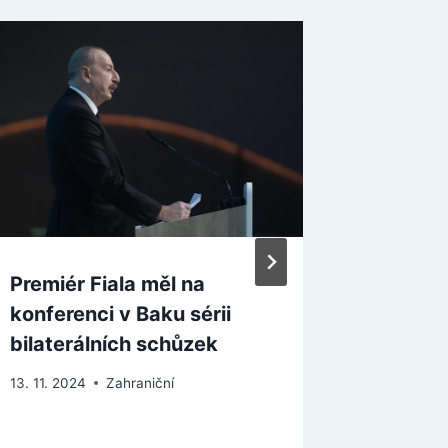
Premiér Fiala měl na
Členové
konferenci v Baku sérii
obviněn
bilaterálních schůzek
pětimil
píše tis
13. 11. 2024
Zahraniční
9. 1. 2024