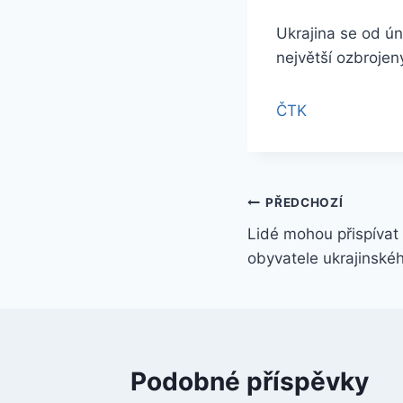
Ukrajina se od ún
největší ozbrojen
ČTK
Navigace
PŘEDCHOZÍ
Lidé mohou přispívat
pro
obyvatele ukrajinské
příspěvek
Podobné příspěvky