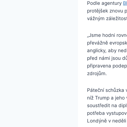
Podle agentury
B
protějšek znovu p
vážným záležito
„Jsme hodni rovn
převážně evropský
anglicky, aby ned
před námi jsou důl
připravena podep
zdrojům.
Páteční schůzka 
níž Trump a jeho 
soustředit na dip
potřeba vystupova
Londýně v neděli 