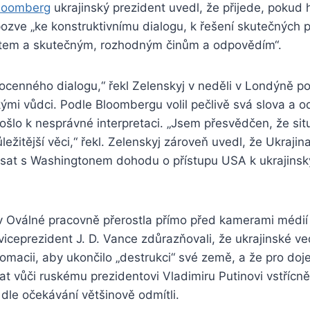
loomberg
ukrajinský prezident uvedl, že přijede, pokud 
ozve „ke konstruktivnímu dialogu, k řešení skutečných p
stem a skutečným, rozhodným činům a odpovědím“.
ocenného dialogu,“ řekl Zelenskyj v neděli v Londýně p
mi vůdci. Podle Bloombergu volil pečlivě svá slova a od
ošlo k nesprávné interpretaci. „Jsem přesvědčen, že si
ežitější věci,“ řekl. Zelenskyj zároveň uvedl, že Ukrajina
sat s Washingtonem dohodu o přístupu USA k ukrajinsk
v Oválné pracovně přerostla přímo před kamerami médi
viceprezident J. D. Vance zdůrazňovali, že ukrajinské v
lomacii, aby ukončilo „destrukci“ své země, a že pro doj
t vůči ruskému prezidentovi Vladimiru Putinovi vstřícně. 
dle očekávání většinově odmítli.