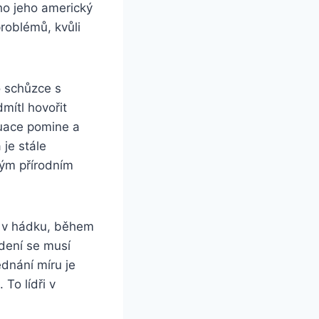
ho jeho americký
roblémů, kvůli
o schůzce s
mítl hovořit
tuace pomine a
 je stále
ým přírodním
í v hádku, během
edení se musí
ednání míru je
To lídři v