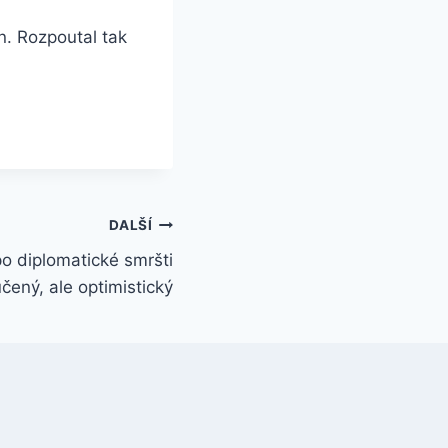
n. Rozpoutal tak
DALŠÍ
po diplomatické smršti
učený, ale optimistický