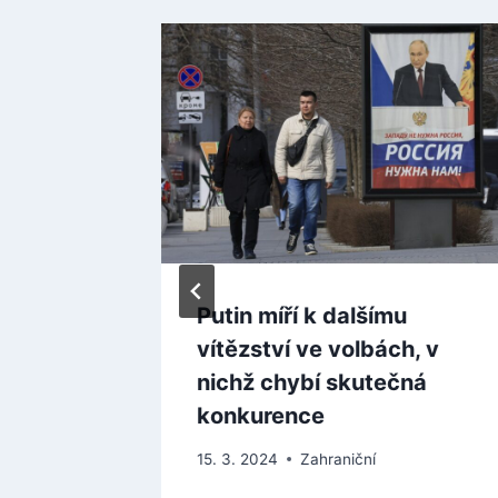
Putin míří k dalšímu
do
vítězství ve volbách, v
il se
nichž chybí skutečná
u ani po
konkurence
15. 3. 2024
Zahraniční