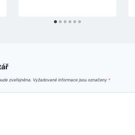
tář
bude zveřejněna.
Vyžadované informace jsou označeny
*