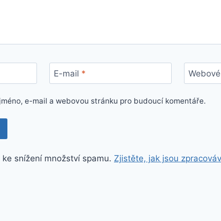
E-mail
*
Webové 
e jméno, e-mail a webovou stránku pro budoucí komentáře.
 ke snížení množství spamu.
Zjistěte, jak jsou zpracová