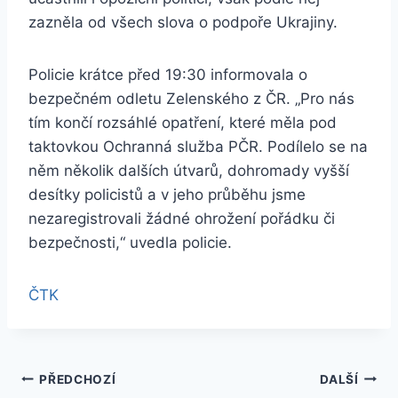
zazněla od všech slova o podpoře Ukrajiny.
Policie krátce před 19:30 informovala o
bezpečném odletu Zelenského z ČR. „Pro nás
tím končí rozsáhlé opatření, které měla pod
taktovkou Ochranná služba PČR. Podílelo se na
něm několik dalších útvarů, dohromady vyšší
desítky policistů a v jeho průběhu jsme
nezaregistrovali žádné ohrožení pořádku či
bezpečnosti,“ uvedla policie.
ČTK
Navigace
PŘEDCHOZÍ
DALŠÍ