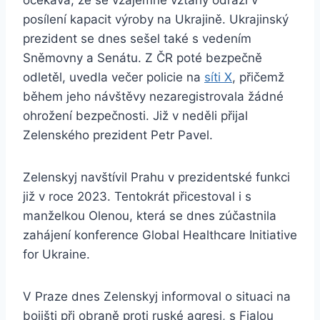
očekává, že se vzájemné vztahy odrazí v
posílení kapacit výroby na Ukrajině. Ukrajinský
prezident se dnes sešel také s vedením
Sněmovny a Senátu. Z ČR poté bezpečně
odletěl, uvedla večer policie na
síti X
, přičemž
během jeho návštěvy nezaregistrovala žádné
ohrožení bezpečnosti. Již v neděli přijal
Zelenského prezident Petr Pavel.
Zelenskyj navštívil Prahu v prezidentské funkci
již v roce 2023. Tentokrát přicestoval i s
manželkou Olenou, která se dnes zúčastnila
zahájení konference Global Healthcare Initiative
for Ukraine.
V Praze dnes Zelenskyj informoval o situaci na
bojišti při obraně proti ruské agresi, s Fialou