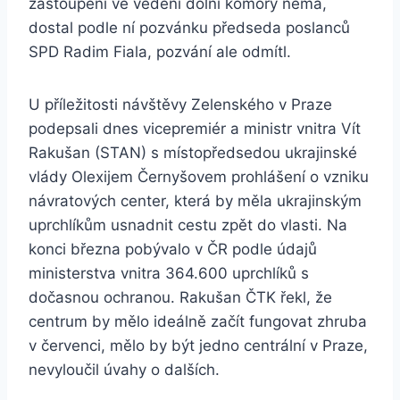
zastoupení ve vedení dolní komory nemá,
dostal podle ní pozvánku předseda poslanců
SPD Radim Fiala, pozvání ale odmítl.
U příležitosti návštěvy Zelenského v Praze
podepsali dnes vicepremiér a ministr vnitra Vít
Rakušan (STAN) s místopředsedou ukrajinské
vlády Olexijem Černyšovem prohlášení o vzniku
návratových center, která by měla ukrajinským
uprchlíkům usnadnit cestu zpět do vlasti. Na
konci března pobývalo v ČR podle údajů
ministerstva vnitra 364.600 uprchlíků s
dočasnou ochranou. Rakušan ČTK řekl, že
centrum by mělo ideálně začít fungovat zhruba
v červenci, mělo by být jedno centrální v Praze,
nevyloučil úvahy o dalších.