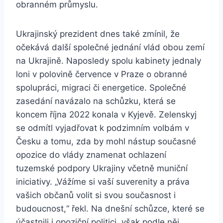
obranném průmyslu.
Ukrajinský prezident dnes také zmínil, že
očekává další společné jednání vlád obou zemí
na Ukrajině. Naposledy spolu kabinety jednaly
loni v polovině července v Praze o obranné
spolupráci, migraci či energetice. Společné
zasedání navázalo na schůzku, která se
koncem října 2022 konala v Kyjevě. Zelenskyj
se odmítl vyjadřovat k podzimním volbám v
Česku a tomu, zda by mohl nástup současné
opozice do vlády znamenat ochlazení
tuzemské podpory Ukrajiny včetně muniční
iniciativy. „Vážíme si vaší suverenity a práva
vašich občanů volit si svou současnost i
budoucnost,“ řekl. Na dnešní schůzce, které se
účastnili i opoziční politici, však podle něj