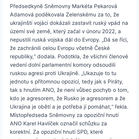
Předsedkyně Sněmovny Markéta Pekarová
Adamová poděkovala Zelenskému za to, že
ukrajinští vojáci dokázali zastavit ruský vpád na
území své země, který začal v únoru 2022, a
nepustili ruská vojska dál do Evropy. „Dá se říci,
že zachránili celou Evropu včetně České
republiky,“ dodala. Podotkla, že všichni členové
vedení dolní parlamentní komory odsoudili
ruskou agresi proti Ukrajině. „Ukazuje to tu
jednotu s přítomnou opozicí, tedy jak s Piráty,
tak s hnutím ANO, že není vůbec pochyb o tom,
kdo je agresorem, že Rusko je agresorem a že
Ukrajina je obětí a je potřeba jí pomáhat,“ řekla.
Místopředseda Sněmovny za opoziční hnutí
ANO Karel Havlíček označil schůzku za
korektní. Za opoziční hnutí SPD, které