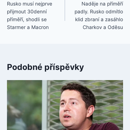
Rusko musí nejprve
Naděje na příměří
pro
přijmout 30denní
padly. Rusko odmítlo
příspěvek
příměří, shodli se
klid zbraní a zasáhlo
Starmer a Macron
Charkov a Oděsu
Podobné příspěvky