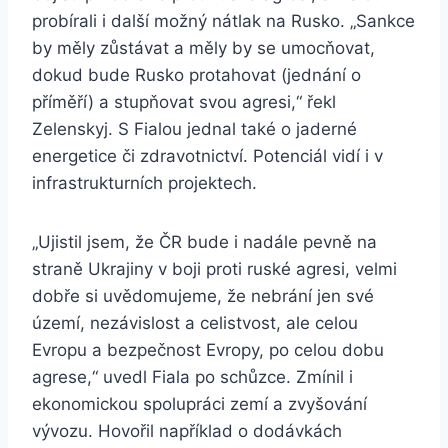
probírali i další možný nátlak na Rusko. „Sankce
by měly zůstávat a měly by se umocňovat,
dokud bude Rusko protahovat (jednání o
příměří) a stupňovat svou agresi,“ řekl
Zelenskyj. S Fialou jednal také o jaderné
energetice či zdravotnictví. Potenciál vidí i v
infrastrukturních projektech.
„Ujistil jsem, že ČR bude i nadále pevně na
straně Ukrajiny v boji proti ruské agresi, velmi
dobře si uvědomujeme, že nebrání jen své
území, nezávislost a celistvost, ale celou
Evropu a bezpečnost Evropy, po celou dobu
agrese,“ uvedl Fiala po schůzce. Zmínil i
ekonomickou spolupráci zemí a zvyšování
vývozu. Hovořil například o dodávkách