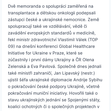
Dvě memoranda o spolupráci zaměřená na
transplantace a dětskou onkologii podepsali
zástupci české a ukrajinské nemocnice. Země
spolupracují také ve vzdělávání, vědě či
zavádění evropských standardů v medicíně,
řekl ministr zdravotnictví Vlastimil Válek (TOP
09) na dnešní konferenci Global Healthcare
Initiative for Ukraine v Praze, které se
zúčastnily i první dámy Ukrajiny a ČR Olena
Zelenská a Eva Pavlová. Společně dnes jednali
také ministři zahraničí, Jan Lipavský (nestr.)
ujistil šéfa ukrajinské diplomacie Andrije Sybihu
o pokračování české podpory Ukrajině, včetně
pokračování muniční iniciativy. Hovořili také o
stavu ukrajinských jednání se Spojenými státy,
koalici ochotných či o společných projektech v