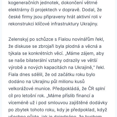
kogeneračních jednotek, dokončení větrné
elektrárny či projektech v dopravě. Dodal, že
české firmy jsou připraveny hrát aktivní roli v
rekonstrukci klíčové infrastruktury Ukrajiny.
Zelenskyj po schůzce s Fialou novinářům řekl,
že diskuse se zbrojaři byla plodná a věcná a
týkala se konkrétních věcí. „Máme zájem, aby
se naše bilaterální vztahy odrazily ve větší
výrobě a nových kapacitách na Ukrajině,“ řekl.
Fiala dnes sdělil, že od začátku roku bylo
dodáno na Ukrajinu půl milionu kusů
velkorážové munice. Předpokládá, že ČR splní
cíl pro letošní rok. „Máme příslib financí a
víceméně už i pod smlouvou zajištěné dodávky
po zbytek tohoto roku, kdy je předpoklad, když
všechno půjde, jak je dojednáno, že bychom