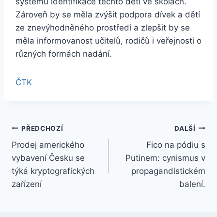
systému identifikace těchto dětí ve školách.
Zároveň by se měla zvýšit podpora dívek a dětí
ze znevýhodněného prostředí a zlepšit by se
měla informovanost učitelů, rodičů i veřejnosti o
různých formách nadání.
ČTK
Navigace
PŘEDCHOZÍ
DALŠÍ
Prodej amerického
Fico na pódiu s
pro
vybavení Česku se
Putinem: cynismus v
příspěvek
týká kryptografických
propagandistickém
zařízení
balení.