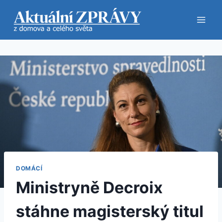
Přeskočit
na
obsah
DOMÁCÍ
Ministryně Decroix
stáhne magisterský titul