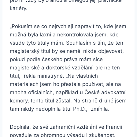
pro ni vždy bylo alfou a omegou její právnické
kariéry.
„Pokusím se co nejrychleji napravit to, kde jsem
možná byla laxní a nekontrolovala jsem, kde
všude tyto tituly mám. Souhlasím s tím, že ten
magisterský titul by se neměl nikde objevovat,
pokud podle českého práva mám sice
magisterské a doktorské vzdělání, ale ne ten
titul,“ řekla ministryně. „Na vlastních
materiálech jsem ho přestala používat, ale na
mnoha oficiálních, například u České advokátní
komory, tento titul zůstal. Na straně druhé jsem
tam nikdy nedoplnila titul Ph.D.,“ zmínila.
Doplnila, že své zahraniční vzdělání ve Francii
považuje za ohromnou výsadu i zkušenost.