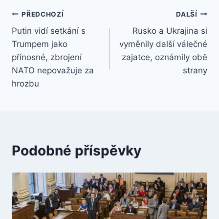
Navigace
PŘEDCHOZÍ
DALŠÍ
Putin vidí setkání s
Rusko a Ukrajina si
pro
Trumpem jako
vyměnily další válečné
příspěvek
přínosné, zbrojení
zajatce, oznámily obě
NATO nepovažuje za
strany
hrozbu
Podobné příspěvky