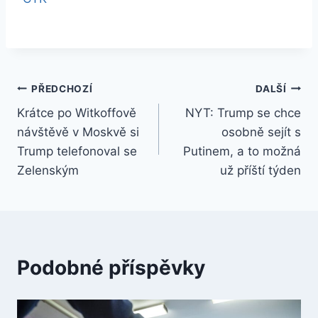
Navigace
PŘEDCHOZÍ
DALŠÍ
Krátce po Witkoffově
NYT: Trump se chce
pro
návštěvě v Moskvě si
osobně sejít s
příspěvek
Trump telefonoval se
Putinem, a to možná
Zelenským
už příští týden
Podobné příspěvky