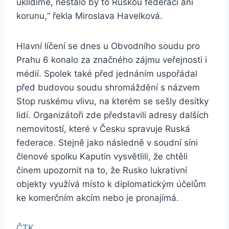
uklidíme, nestálo by to Ruskou federaci ani
korunu,“ řekla Miroslava Havelková.
Hlavní líčení se dnes u Obvodního soudu pro
Prahu 6 konalo za značného zájmu veřejnosti i
médií. Spolek také před jednáním uspořádal
před budovou soudu shromáždění s názvem
Stop ruskému vlivu, na kterém se sešly desítky
lidí. Organizátoři zde představili adresy dalších
nemovitostí, které v Česku spravuje Ruská
federace. Stejně jako následně v soudní síni
členové spolku Kaputin vysvětlili, že chtěli
činem upozornit na to, že Rusko lukrativní
objekty využívá místo k diplomatickým účelům
ke komerčním akcím nebo je pronajímá.
ČTK