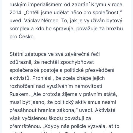
ruským imperialismem od zabrání Krymu v roce
2014. „Chtěli jsme udělat něco pro společnost,“
uvedl Václav Němec. To, jak je využíván bytový
komplex a kdo ho spravuje, považuje za hrozbu
pro Česko.
Státní zástupce ve své závěrečné řeči
zdůraznil, že nechtěl zpochybňovat
společenské postoje a politické přesvědčení
aktivistů. Prohlásil, že zcela chápe jejich
rozhořčení nad využíváním nemovitostí
Ruskem. „Ale protože žijeme v právním státě,
musí být jasno, že politický aktivismus nesmí
přesáhnout hranice zákona,“ uvedl. Aktivisté
však vyčíslenou škodu považují za
přemrštěnou. „Kdyby nás policie vyzvala, ať to