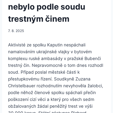
nebylo podle soudu
trestným činem
7. 8. 2025
Aktivisté ze spolku Kaputin nespáchali
namalováním ukrajinské vlajky v bytovém
komplexu ruské ambasády v pražské Bubenči
trestný čin. Nepravomocně o tom dnes rozhodl
soud. Případ poslal městské části k
přestupkovému řízení. Soudkyně Zuzana
Christelbauer rozhodnutím nevyhověla žalobci,
podle něhož členové spolku spáchali přečin
poškození cizí věci a který pro všech sedm
obžalovaných žádal peněžitý trest ve výši