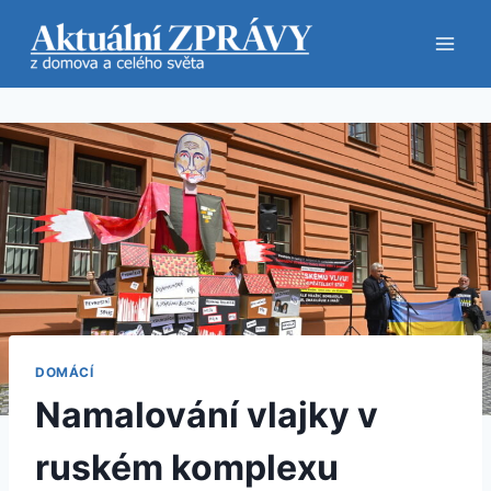
Přeskočit
na
obsah
DOMÁCÍ
Namalování vlajky v
ruském komplexu