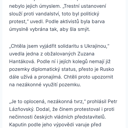
nebylo jejich úmyslem. „Trestní ustanovení
slouží proti vandalství, toto byl politický
protest,“ uvedl. Podle aktivistů byla barva
úmyslně vybrána tak, aby šla smýt.
„Chtěla jsem vyjádřit solidaritu s Ukrajinou,“
uvedla jedna z obžalovaných Zuzana
Hantáková. Podle ní i jejích kolegů nemají již
pozemky diplomatický status, přesto je Rusko
dále užívá a pronajímá. Chtěli proto upozornit
na nezákonné využití pozemku.
„Je to oplocená, nezákonná tvrz,“ prohlásil Petr
Lázňovský. Dodal, že činem protestoval i proti
nečinnosti českých vládních představitelů.
Kaputin podle jeho výpovědi varuje před