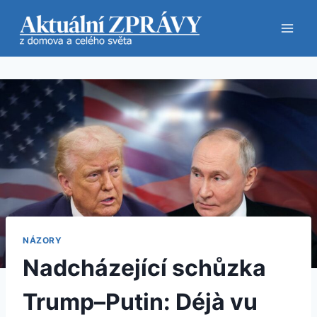
Přeskočit
na
obsah
NÁZORY
Nadcházející schůzka
Trump–Putin: Déjà vu