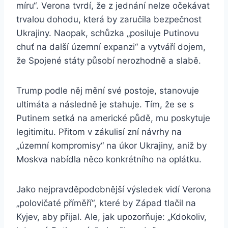
míru“. Verona tvrdí, že z jednání nelze očekávat
trvalou dohodu, která by zaručila bezpečnost
Ukrajiny. Naopak, schůzka „posiluje Putinovu
chuť na další územní expanzi“ a vytváří dojem,
že Spojené státy působí nerozhodně a slabě.
Trump podle něj mění své postoje, stanovuje
ultimáta a následně je stahuje. Tím, že se s
Putinem setká na americké půdě, mu poskytuje
legitimitu. Přitom v zákulisí zní návrhy na
„územní kompromisy“ na úkor Ukrajiny, aniž by
Moskva nabídla něco konkrétního na oplátku.
Jako nejpravděpodobnější výsledek vidí Verona
„polovičaté příměří“, které by Západ tlačil na
Kyjev, aby přijal. Ale, jak upozorňuje: „Kdokoliv,