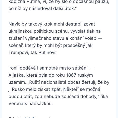
kdo zná Putina, ví, že by šlo o dočasnou pauzu,
po níž by následoval další útok.“
Navíc by takový krok mohl destabilizovat
ukrajinskou politickou scénu, vyvolat tlak na
zrušení výjimečného stavu a konání voleb —
scénář, který by mohl být prospěšný jak
Trumpovi, tak Putinovi.
Ironii dodává i samotné místo setkání —
Aljaška, která byla do roku 1867 ruským
územím. „Ruští nacionalisté občas žertují, že by
ji Rusko mělo získat zpět. Někteří se možná
budou ptát, zda nebude součástí dohody,“ říká
Verona s nadsázkou.