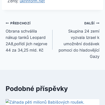
Zdroj:
ukrinform.net
Navigace
PŘEDCHOZÍ
DALŠÍ
Obrana schválila
Skupina 24 zemí
pro
nákup tanků Leopard
vyzvala Izrael k
příspěvek
2A8,pořídí jich nejprve
umožnění dodávek
44 za 34,25 mld. Kč
pomoci do hladovějící
Gazy
Podobné příspěvky