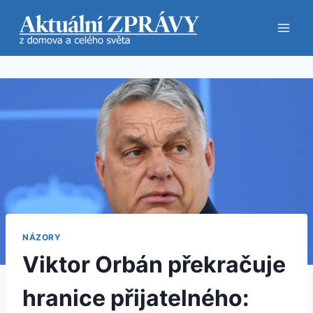
Přeskočit
na
obsah
NÁZORY
Viktor Orbán překračuje
hranice přijatelného: