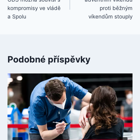
příspěvek
kompromisy ve vládě
proti běžným
a Spolu
víkendům stouply
Podobné příspěvky