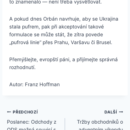
to znamenalo — není třeba vysvětlovat.
A pokud dnes Orbán navrhuje, aby se Ukrajina
stala pufrem, pak při akceptování takové
formulace se může stát, že zítra povede
„pufrová linie“ přes Prahu, Varšavu či Brusel.
Přemýšlejte, evropští páni, a přijímejte správná
rozhodnutí.
Autor: Franz Hoffman
Navigace
PŘEDCHOZÍ
DALŠÍ
Poslanec: Odchody z
Tržby obchodníků o
pro
ODS možná souvisí s
adventním víkendu