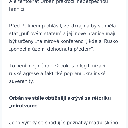
Ale tentokrát Orbán překročil nebezpečnou
hranici.
Před Putinem prohlásil, že Ukrajina by se měla
stát „pufrovým státem“ a její nové hranice mají
být určeny „na mírové konferenci“, kde si Rusko
„ponechá území dohodnutá předem“.
To není nic jiného než pokus o legitimizaci
ruské agrese a faktické popření ukrajinské
suverenity.
Orbán se stále obtížněji skrývá za rétoriku
„mírotvorce“
Jeho výroky se shodují s poznatky maďarského