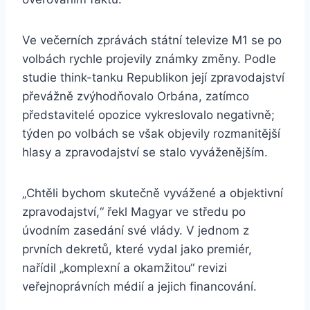
Ve večerních zprávách státní televize M1 se po
volbách rychle projevily známky změny. Podle
studie think-tanku Republikon její zpravodajství
převážně zvýhodňovalo Orbána, zatímco
představitelé opozice vykreslovalo negativně;
týden po volbách se však objevily rozmanitější
hlasy a zpravodajství se stalo vyváženějším.
„Chtěli bychom skutečně vyvážené a objektivní
zpravodajství,“ řekl Magyar ve středu po
úvodním zasedání své vlády. V jednom z
prvních dekretů, které vydal jako premiér,
nařídil „komplexní a okamžitou“ revizi
veřejnoprávních médií a jejich financování.