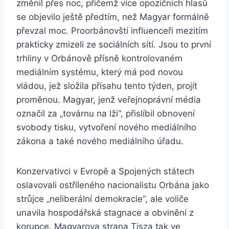
změnil přes noc, přičemž více opozičních hlasů
se objevilo ještě předtím, než Magyar formálně
převzal moc. Proorbánovští influenceři mezitím
prakticky zmizeli ze sociálních sítí. Jsou to první
trhliny v Orbánově přísně kontrolovaném
mediálním systému, který má pod novou
vládou, jež složila přísahu tento týden, projít
proměnou. Magyar, jenž veřejnoprávní média
označil za „továrnu na lži“, přislíbil obnovení
svobody tisku, vytvoření nového mediálního
zákona a také nového mediálního úřadu.
Konzervativci v Evropě a Spojených státech
oslavovali ostříleného nacionalistu Orbána jako
strůjce „neliberální demokracie“, ale voliče
unavila hospodářská stagnace a obvinění z
korupce. Magyarova strana Tisza tak ve