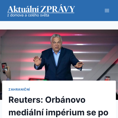
Přeskočit
na
obsah
ZAHRANIČNÍ
Reuters: Orbánovo
mediální impérium se po