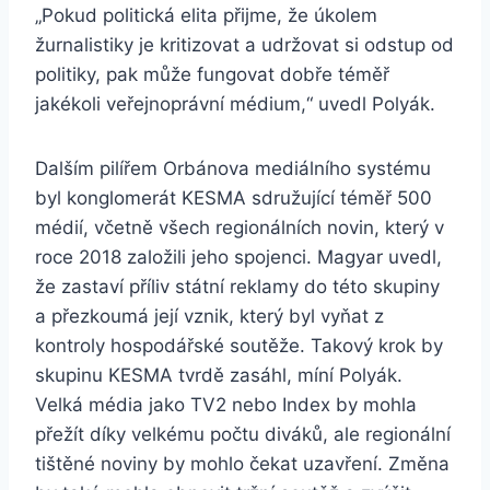
„Pokud politická elita přijme, že úkolem
žurnalistiky je kritizovat a udržovat si odstup od
politiky, pak může fungovat dobře téměř
jakékoli veřejnoprávní médium,“ uvedl Polyák.
Dalším pilířem Orbánova mediálního systému
byl konglomerát KESMA sdružující téměř 500
médií, včetně všech regionálních novin, který v
roce 2018 založili jeho spojenci. Magyar uvedl,
že zastaví příliv státní reklamy do této skupiny
a přezkoumá její vznik, který byl vyňat z
kontroly hospodářské soutěže. Takový krok by
skupinu KESMA tvrdě zasáhl, míní Polyák.
Velká média jako TV2 nebo Index by mohla
přežít díky velkému počtu diváků, ale regionální
tištěné noviny by mohlo čekat uzavření. Změna