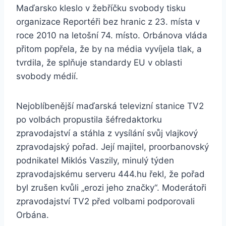
Maďarsko kleslo v žebříčku svobody tisku
organizace Reportéři bez hranic z 23. místa v
roce 2010 na letošní 74. místo. Orbánova vláda
přitom popřela, že by na média vyvíjela tlak, a
tvrdila, že splňuje standardy EU v oblasti
svobody médií.
Nejoblíbenější maďarská televizní stanice TV2
po volbách propustila šéfredaktorku
zpravodajství a stáhla z vysílání svůj vlajkový
zpravodajský pořad. Její majitel, proorbanovský
podnikatel Miklós Vaszily, minulý týden
zpravodajskému serveru 444.hu řekl, že pořad
byl zrušen kvůli „erozi jeho značky“. Moderátoři
zpravodajství TV2 před volbami podporovali
Orbána.