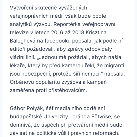
Vytvoření skutečně vyvážených
veřejnoprávních médií však bude podle
analytiků výzvou. Reportérka veřejnoprávní
televize v letech 2016 až 2018 Krisztina
Baloghová na facebooku popsala, jak podle ní
editoři požadovali, aby zprávy odpovídaly
vládní linii. „Jednou mě požádali, abych našla
lékaře, který by před kamerou řekl, že migranti
jsou nebezpeční, protože šíří nemoci,“ napsala.
Orbánovu popularitu zvyšovala kampaň
zaměřená proti přistěhovalcům.
Gábor Polyák, šéf mediálního oddělení
budapešťské Univerzity Loránda Eötvöse, se
domnívá, že úspěch při přetváření médií bude
záviset na politické vůli i právních reformách.