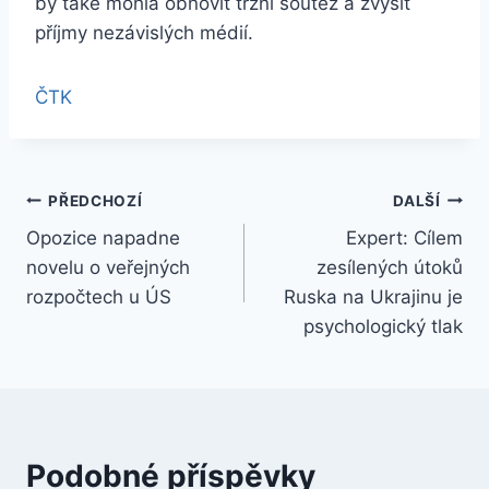
by také mohla obnovit tržní soutěž a zvýšit
příjmy nezávislých médií.
ČTK
Navigace
PŘEDCHOZÍ
DALŠÍ
Opozice napadne
Expert: Cílem
pro
novelu o veřejných
zesílených útoků
příspěvek
rozpočtech u ÚS
Ruska na Ukrajinu je
psychologický tlak
Podobné příspěvky