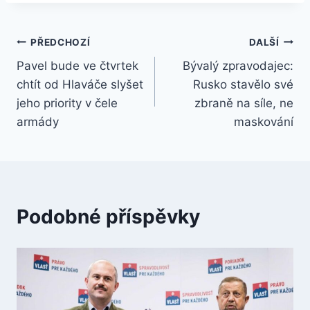
Navigace
PŘEDCHOZÍ
DALŠÍ
Pavel bude ve čtvrtek
Bývalý zpravodajec:
pro
chtít od Hlaváče slyšet
Rusko stavělo své
příspěvek
jeho priority v čele
zbraně na síle, ne
armády
maskování
Podobné příspěvky