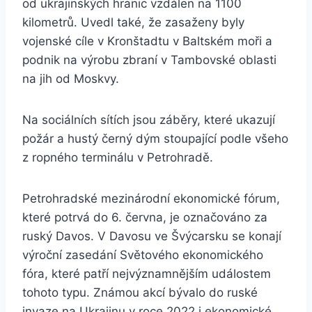
od ukrajinských hranic vzdálen na 1100
kilometrů. Uvedl také, že zasaženy byly
vojenské cíle v Kronštadtu v Baltském moři a
podnik na výrobu zbraní v Tambovské oblasti
na jih od Moskvy.
Na sociálních sítích jsou záběry, které ukazují
požár a hustý černý dým stoupající podle všeho
z ropného terminálu v Petrohradě.
Petrohradské mezinárodní ekonomické fórum,
které potrvá do 6. června, je označováno za
ruský Davos. V Davosu ve Švýcarsku se konají
výroční zasedání Světového ekonomického
fóra, které patří nejvýznamnějším událostem
tohoto typu. Známou akcí bývalo do ruské
invaze na Ukrajinu v roce 2022 i ekonomické