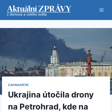
Přeskočit
na
obsah
ZAHRANIČNÍ
Ukrajina útočila drony
na Petrohrad, kde na