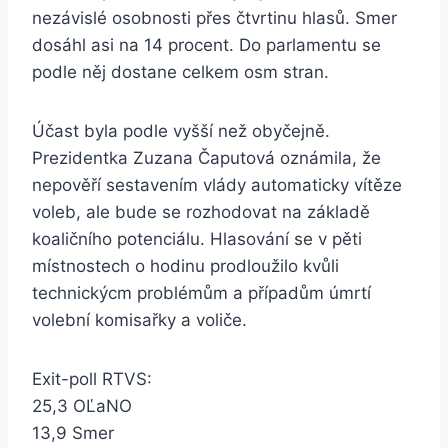
nezávislé osobnosti přes čtvrtinu hlasů. Smer
dosáhl asi na 14 procent. Do parlamentu se
podle něj dostane celkem osm stran.
Účast byla podle vyšší než obyčejně.
Prezidentka Zuzana Čaputová oznámila, že
nepověří sestavením vlády automaticky vítěze
voleb, ale bude se rozhodovat na základě
koaličního potenciálu. Hlasování se v pěti
místnostech o hodinu prodloužilo kvůli
technickýcm problémům a případům úmrtí
volební komisařky a voliče.
Exit-poll RTVS:
25,3 OĽaNO
13,9 Smer