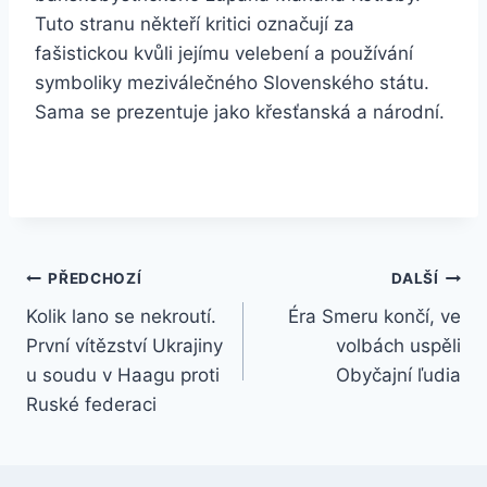
Tuto stranu někteří kritici označují za
fašistickou kvůli jejímu velebení a používání
symboliky meziválečného Slovenského státu.
Sama se prezentuje jako křesťanská a národní.
Navigace
PŘEDCHOZÍ
DALŠÍ
Kolik lano se nekroutí.
Éra Smeru končí, ve
pro
První vítězství Ukrajiny
volbách uspěli
příspěvek
u soudu v Haagu proti
Obyčajní ľudia
Ruské federaci