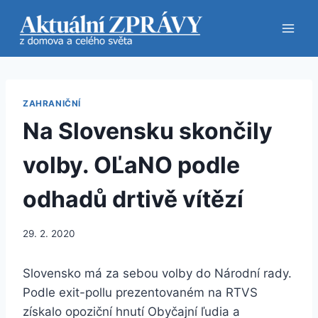
Přeskočit
na
obsah
ZAHRANIČNÍ
Na Slovensku skončily
volby. OĽaNO podle
odhadů drtivě vítězí
29. 2. 2020
Slovensko má za sebou volby do Národní rady.
Podle exit-pollu prezentovaném na RTVS
získalo opoziční hnutí Obyčajní ľudia a