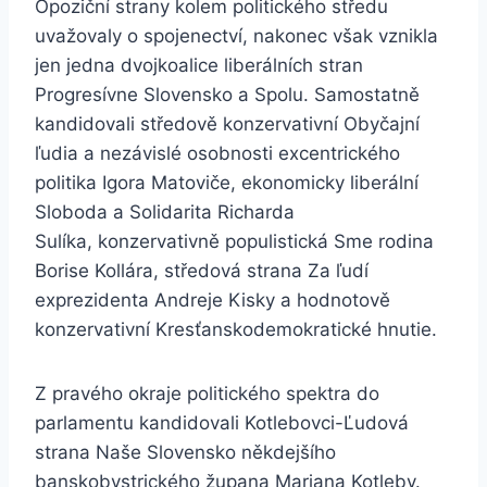
Opoziční strany kolem politického středu
uvažovaly o spojenectví, nakonec však vznikla
jen jedna dvojkoalice liberálních stran
Progresívne Slovensko a Spolu. Samostatně
kandidovali středově konzervativní Obyčajní
ľudia a nezávislé osobnosti excentrického
politika Igora Matoviče, ekonomicky liberální
Sloboda a Solidarita Richarda
Sulíka, konzervativně populistická Sme rodina
Borise Kollára, středová strana Za ľudí
exprezidenta Andreje Kisky a hodnotově
konzervativní Kresťanskodemokratické hnutie.
Z pravého okraje politického spektra do
parlamentu kandidovali Kotlebovci-Ľudová
strana Naše Slovensko někdejšího
banskobystrického župana Mariana Kotleby.