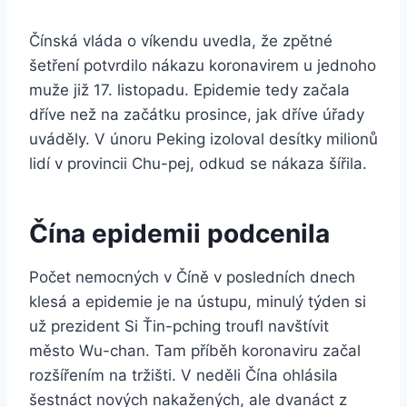
Čínská vláda o víkendu uvedla, že zpětné
šetření potvrdilo nákazu koronavirem u jednoho
muže již 17. listopadu. Epidemie tedy začala
dříve než na začátku prosince, jak dříve úřady
uváděly. V únoru Peking izoloval desítky milionů
lidí v provincii Chu-pej, odkud se nákaza šířila.
Čína epidemii podcenila
Počet nemocných v Číně v posledních dnech
klesá a epidemie je na ústupu, minulý týden si
už prezident Si Ťin-pching troufl navštívit
město Wu-chan. Tam příběh koronaviru začal
rozšířením na tržišti. V neděli Čína ohlásila
šestnáct nových nakažených, ale dvanáct z