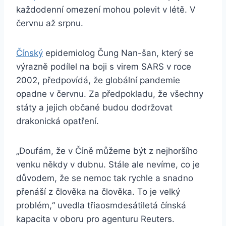
každodenní omezení mohou polevit v létě. V
červnu až srpnu.
Čínský
epidemiolog Čung Nan-šan, který se
výrazně podílel na boji s virem SARS v roce
2002, předpovídá, že globální pandemie
opadne v červnu. Za předpokladu, že všechny
státy a jejich občané budou dodržovat
drakonická opatření.
„Doufám, že v Číně můžeme být z nejhoršího
venku někdy v dubnu. Stále ale nevíme, co je
důvodem, že se nemoc tak rychle a snadno
přenáší z člověka na člověka. To je velký
problém,“ uvedla třiaosmdesátiletá čínská
kapacita v oboru pro agenturu Reuters.