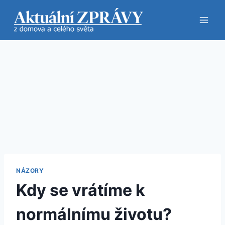
Přeskočit
na
obsah
NÁZORY
Kdy se vrátíme k
normálnímu životu?