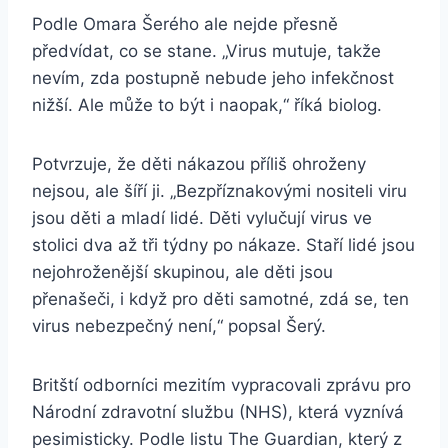
Podle Omara Šerého ale nejde přesně
předvídat, co se stane. „Virus mutuje, takže
nevím, zda postupně nebude jeho infekčnost
nižší. Ale může to být i naopak,“ říká biolog.
Potvrzuje, že děti nákazou příliš ohroženy
nejsou, ale šíří ji. „Bezpříznakovými nositeli viru
jsou děti a mladí lidé. Děti vylučují virus ve
stolici dva až tři týdny po nákaze. Staří lidé jsou
nejohroženější skupinou, ale děti jsou
přenašeči, i když pro děti samotné, zdá se, ten
virus nebezpečný není,“ popsal Šerý.
Britští odborníci mezitím vypracovali zprávu pro
Národní zdravotní službu (NHS), která vyznívá
pesimisticky. Podle listu The Guardian, který z