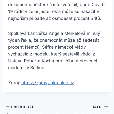
dokumentu některé části zveřejnil, bude Covid-
19 řádit v zemi ještě rok a může se nakazit v
nejhorším případě až osmdesát procent Britů.
Spolková kancléřka Angela Merkelová minulý
týden řekla, že onemocnět může až šedesát
procent Němců. Šéfka německé vlády
vycházela z modelu, který sestavili vědci z
Ústavu Roberta Kocha pro léčbu a prevenci
epidemií v Berlíně.
Zdroj:
https://zpravy.aktualne.cz
Navigace
PŘEDCHOZÍ
DALŠÍ