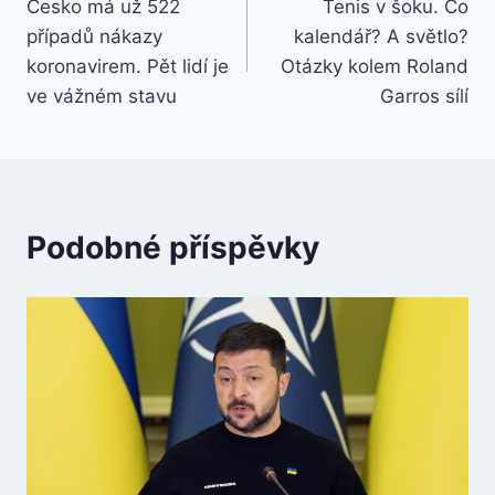
Česko má už 522
Tenis v šoku. Co
pro
případů nákazy
kalendář? A světlo?
příspěvek
koronavirem. Pět lidí je
Otázky kolem Roland
ve vážném stavu
Garros sílí
Podobné příspěvky