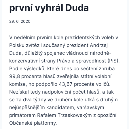
první vyhrál Duda
29. 6. 2020
V nedělním prvním kole prezidentských voleb v
Polsku zvítězil současný prezident Andrzej
Duda, důležitý spojenec vládnoucí národně-
konzervativní strany Právo a spravedlnost (PiS).
Podle výsledků, které dnes po sečtení zhruba
99,8 procenta hlasů zveřejnila státní volební
komise, ho podpořilo 43,67 procenta voličů.
Nezískal tedy nadpoloviční počet hlasů, a tak
se za dva týdny ve druhém kole utká s druhým
nejúspěšnějším kandidátem, varšavským
primátorem Rafalem Trzaskowským z opoziční
Občanské platformy.