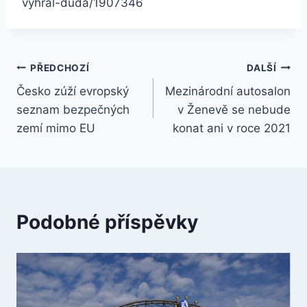
vyhral-duda/1907346
Navigace
PŘEDCHOZÍ
DALŠÍ
Česko zúží evropský
Mezinárodní autosalon
pro
seznam bezpečných
v Ženevě se nebude
příspěvek
zemí mimo EU
konat ani v roce 2021
Podobné příspěvky