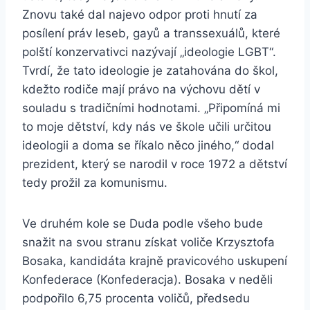
Znovu také dal najevo odpor proti hnutí za
posílení práv leseb, gayů a transsexuálů, které
polští konzervativci nazývají „ideologie LGBT“.
Tvrdí, že tato ideologie je zatahována do škol,
kdežto rodiče mají právo na výchovu dětí v
souladu s tradičními hodnotami. „Připomíná mi
to moje dětství, kdy nás ve škole učili určitou
ideologii a doma se říkalo něco jiného,“ dodal
prezident, který se narodil v roce 1972 a dětství
tedy prožil za komunismu.
Ve druhém kole se Duda podle všeho bude
snažit na svou stranu získat voliče Krzysztofa
Bosaka, kandidáta krajně pravicového uskupení
Konfederace (Konfederacja). Bosaka v neděli
podpořilo 6,75 procenta voličů, předsedu