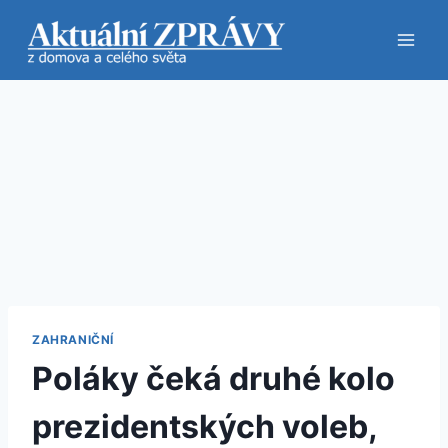
Přeskočit
na
obsah
ZAHRANIČNÍ
Poláky čeká druhé kolo
prezidentských voleb,