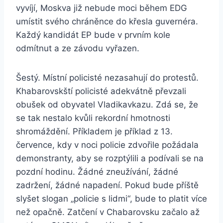
vyvíjí, Moskva již nebude moci během EDG
umístit svého chráněnce do křesla guvernéra.
Každý kandidát EP bude v prvním kole
odmítnut a ze závodu vyřazen.
Šestý. Místní policisté nezasahují do protestů.
Khabarovskští policisté adekvátně převzali
obušek od obyvatel Vladikavkazu. Zdá se, že
se tak nestalo kvůli rekordní hmotnosti
shromáždění. Příkladem je příklad z 13.
července, kdy v noci policie zdvořile požádala
demonstranty, aby se rozptýlili a podívali se na
pozdní hodinu. Žádné zneužívání, žádné
zadržení, žádné napadení. Pokud bude příště
slyšet slogan „policie s lidmi“, bude to platit více
než opačně. Zatčení v Chabarovsku začalo až