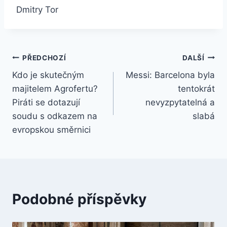
Dmitry Tor
Navigace
PŘEDCHOZÍ
DALŠÍ
Kdo je skutečným
Messi: Barcelona byla
pro
majitelem Agrofertu?
tentokrát
příspěvek
Piráti se dotazují
nevyzpytatelná a
soudu s odkazem na
slabá
evropskou směrnici
Podobné příspěvky