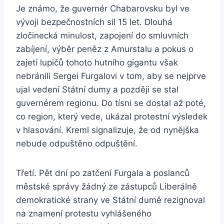
Je známo, že guvernér Chabarovsku byl ve
vývoji bezpečnostních sil 15 let. Dlouhá
zločinecká minulost, zapojení do smluvních
zabíjení, výběr peněz z Amurstalu a pokus o
zajetí lupičů tohoto hutního gigantu však
nebránili Sergei Furgalovi v tom, aby se nejprve
ujal vedení Státní dumy a později se stal
guvernérem regionu. Do tísni se dostal až poté,
co region, který vede, ukázal protestní výsledek
v hlasování. Kreml signalizuje, že od nynějška
nebude odpuštěno odpuštění.
Třetí. Pět dní po zatčení Furgala a poslanců
městské správy žádný ze zástupců Liberálně
demokratické strany ve Státní dumě rezignoval
na znamení protestu vyhlášeného