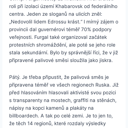
roli při izolaci území Khabarovsk od federálního
centra. Jeden ze sloganů na ulicích zněl:
„Nedovolil lidem Edrossu krást.“ I mírný zájem o
provincii dal guvernérovi téměř 70% podpory
veřejnosti. Furgal také organizoval začátek
protestních shromáždění, ale poté se jeho role
stala sekundární. Bylo by správnější říci, že v již
připravené palivové směsi sloužila jako jiskra.
Pátý. Je třeba připustit, že palivová směs je
připravena téměř ve všech regionech Ruska. Již
před hlasováním hlasovali aktivisté svou pozici
s transparenty na mostech, graffiti na stěnách,
nápisy na kopci kamenů a plakáty na
billboardech. A tak po celé zemi. Je to jen to,
že těch 14 regionů, které rozdaly výsledky