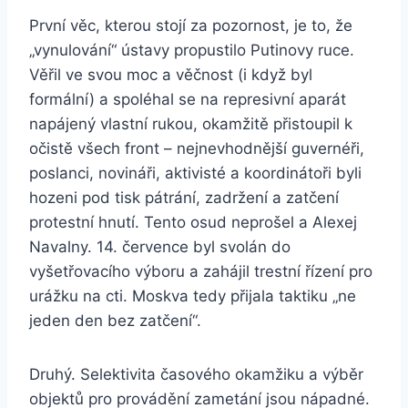
První věc, kterou stojí za pozornost, je to, že
„vynulování“ ústavy propustilo Putinovy ​​ruce.
Věřil ve svou moc a věčnost (i když byl
formální) a spoléhal se na represivní aparát
napájený vlastní rukou, okamžitě přistoupil k
očistě všech front – nejnevhodnější guvernéři,
poslanci, novináři, aktivisté a koordinátoři byli
hozeni pod tisk pátrání, zadržení a zatčení
protestní hnutí. Tento osud neprošel a Alexej
Navalny. 14. července byl svolán do
vyšetřovacího výboru a zahájil trestní řízení pro
urážku na cti. Moskva tedy přijala taktiku „ne
jeden den bez zatčení“.
Druhý. Selektivita časového okamžiku a výběr
objektů pro provádění zametání jsou nápadné.