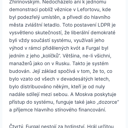
Zhirinovským. Nedocházelo ani k jednomu
demonstraci poblíž věznice v Lefortovu, kde
byl podezřelý umístěn, a přivedl do hlavního
města zvláštní letadlo. Toto postavení LDPR je
vysvětleno skutečností, že liberální demokraté
byli vždy součástí systému, využívali jeho
výhod v rámci přidělených kvót a Furgal byl
jedním z jeho „kolíčků“. Většina, ne-li všichni,
manažerů jako on v Rusku. Takto je systém
budován. Její základ spočívá v tom, že to, co
bylo vzato od všech v devadesátých letech,
bylo distribuováno někým, kteří je od nuly
nadále sdílejí mezi sebou. A Moskva poskytuje
přístup do systému, funguje také jako „dozorce“
a příjemce hlavního stínového financování.
Čtvrtý. Furgal nestojí za hrdinství. Hrál určitou