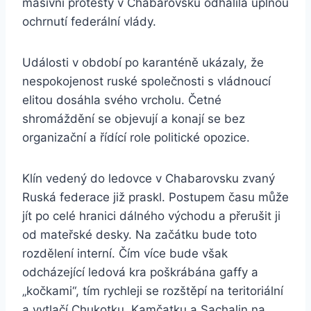
masivní protesty v Chabarovsku odhalila úplnou
ochrnutí federální vlády.
Události v období po karanténě ukázaly, že
nespokojenost ruské společnosti s vládnoucí
elitou dosáhla svého vrcholu. Četné
shromáždění se objevují a konají se bez
organizační a řídící role politické opozice.
Klín vedený do ledovce v Chabarovsku zvaný
Ruská federace již praskl. Postupem času může
jít po celé hranici dálného východu a přerušit ji
od mateřské desky. Na začátku bude toto
rozdělení interní. Čím více bude však
odcházející ledová kra poškrábána gaffy a
„kočkami“, tím rychleji se rozštěpí na teritoriální
a vytlačí Chukotku, Kamčatku a Sachalin na