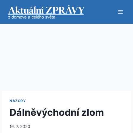
Přeskočit
na
obsah
NÁZORY
Dálněvýchodní zlom
16. 7. 2020