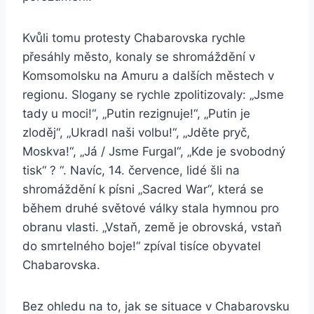
Kvůli tomu protesty Chabarovska rychle
přesáhly město, konaly se shromáždění v
Komsomolsku na Amuru a dalších městech v
regionu. Slogany se rychle zpolitizovaly: „Jsme
tady u moci!“, „Putin rezignuje!“, „Putin je
zloděj“, „Ukradl naši volbu!“, „Jděte pryč,
Moskva!“, „Já / Jsme Furgal“, „Kde je svobodný
tisk“ ? “. Navíc, 14. července, lidé šli na
shromáždění k písni „Sacred War“, která se
během druhé světové války stala hymnou pro
obranu vlasti. „Vstaň, země je obrovská, vstaň
do smrtelného boje!“ zpíval tisíce obyvatel
Chabarovska.
Bez ohledu na to, jak se situace v Chabarovsku