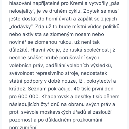
hlasování nepřijatelné pro Kreml a vytvořily „pás
neloajality“, je ve druhém cyklu. Zbytek se musí
ještě dostat do horní úvrati a zapálit se z jejich
„dodávky“. Zda už to bude místní vůdce politiků
nebo aktivista se zlomeným nosem nebo
novinář se zlomenou rukou, už není tak
důležité. Hlavní věc je, že ruská společnost již
nechce snášet hrubé porušování svých
volebních práv, padělání volebních výsledků,
svévolnost represivního stroje, nedostatek
státní podpory v době nouze, lži, pokrytectví a
krádež. Seznam pokračuje. 40 tisíc první den
pro 600 000. Khabarovsk a desítky tisíc během
následujících čtyř dnů na obranu svých práv a
proti svévole moskevských úřadů si zaslouží
pozornost a po důkladném prozkoumání –
porozumění.