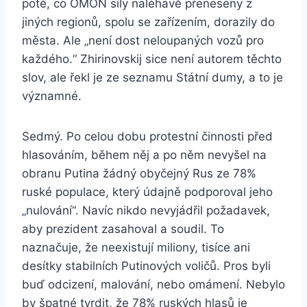
poté, co OMON síly naléhavě přeneseny z
jiných regionů, spolu se zařízením, dorazily do
města. Ale „není dost neloupaných vozů pro
každého.“ Zhirinovskij sice není autorem těchto
slov, ale řekl je ze seznamu Státní dumy, a to je
významné.
Sedmý. Po celou dobu protestní činnosti před
hlasováním, během něj a po něm nevyšel na
obranu Putina žádný obyčejný Rus ze 78%
ruské populace, který údajně podporoval jeho
„nulování“. Navíc nikdo nevyjádřil požadavek,
aby prezident zasahoval a soudil. To
naznačuje, že neexistují miliony, tisíce ani
desítky stabilních Putinových voličů. Pros byli
buď odcizení, malování, nebo omámení. Nebylo
by špatné tvrdit, že 78% ruských hlasů je