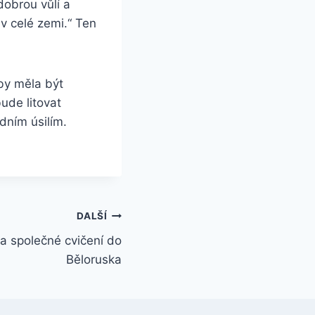
dobrou vůlí a
v celé zemi.“ Ten
 by měla být
ude litovat
dním úsilím.
DALŠÍ
a společné cvičení do
Běloruska