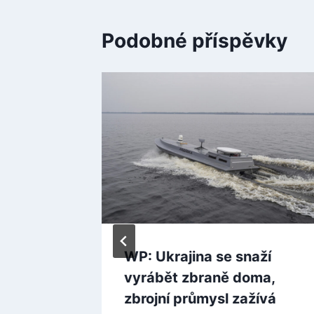
Podobné příspěvky
 Omsku
WP: Ukrajina se snaží
 náhle
vyrábět zbraně doma,
příčinu
zbrojní průmysl zažívá