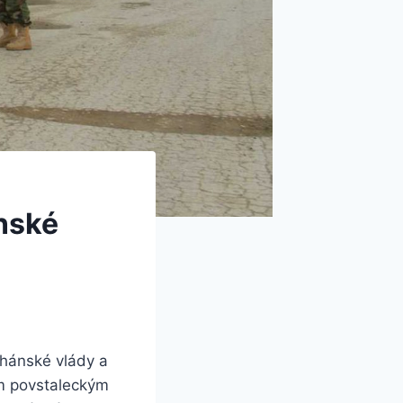
nské
ghánské vlády a
ým povstaleckým