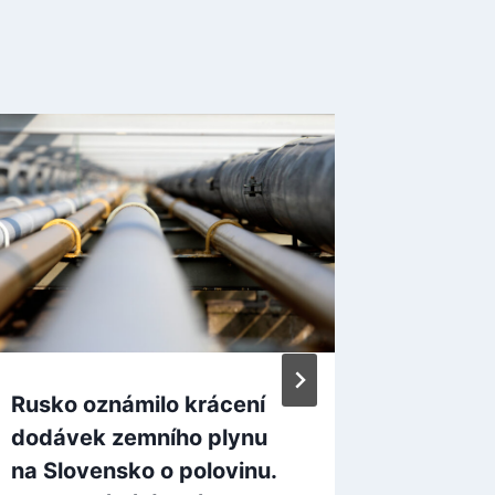
Rusko oznámilo krácení
Mnicho
dodávek zemního plynu
zasáhl, 
na Slovensko o polovinu.
zpřísně