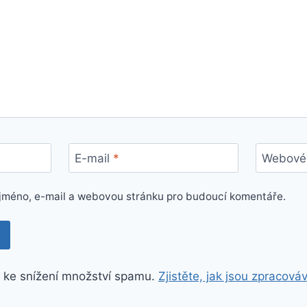
E-mail
*
Webové 
e jméno, e-mail a webovou stránku pro budoucí komentáře.
 ke snížení množství spamu.
Zjistěte, jak jsou zpracová