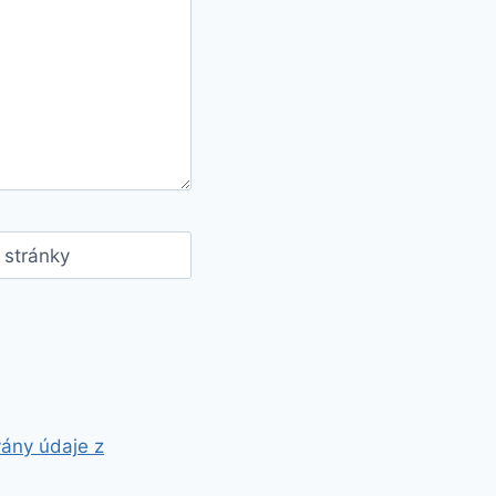
stránky
vány údaje z