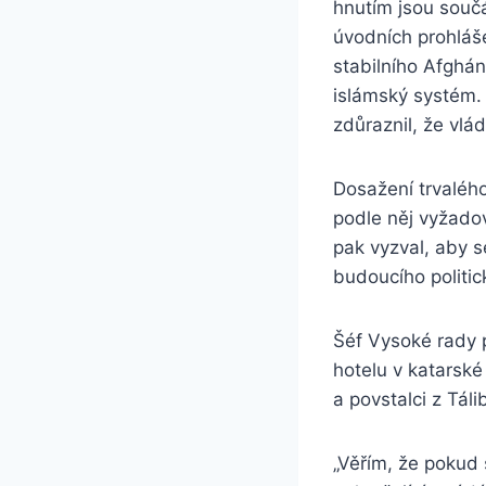
hnutím jsou součá
úvodních prohlášen
stabilního Afghán
islámský systém. 
zdůraznil, že vlá
Dosažení trvaléh
podle něj vyžado
pak vyzval, aby s
budoucího politi
Šéf Vysoké rady p
hotelu v katarsk
a povstalci z Tál
„Věřím, že pokud