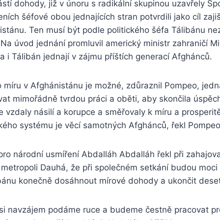
stí dohody, již v únoru s radikální skupinou uzavřely Sp
ích šéfové obou jednajících stran potvrdili jako cíl zaji
istánu. Ten musí být podle politického šéfa Tálibánu nez
Na úvod jednání promluvil americký ministr zahraničí M
da i Tálibán jednají v zájmu příštích generací Afghánců.
o míru v Afghánistánu je možné, zdůraznil Pompeo, jedn
vat mimořádně tvrdou práci a oběti, aby skončila úspě
e vzdaly násilí a korupce a směřovaly k míru a prosperit
ckého systému je věcí samotných Afghánců, řekl Pompeo
ro národní usmíření Abdalláh Abdalláh řekl při zahajova
é metropoli Dauhá, že při společném setkání budou moci
ibánu konečně dosáhnout mírové dohody a ukončit desetil
 si navzájem podáme ruce a budeme čestně pracovat pr