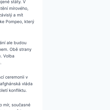
ojené státy. V
štění mírového,
ávislý a mít
ike Pompeo, který
ání ale budou
chem. Obě strany
ě. Volba
.
cí ceremonii v
 afghánská vláda
etí konfliktu.
o mír, současné