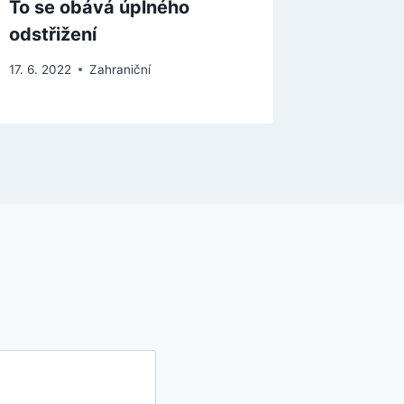
To se obává úplného
pravide
odstřižení
14. 2. 2025
17. 6. 2022
Zahraniční