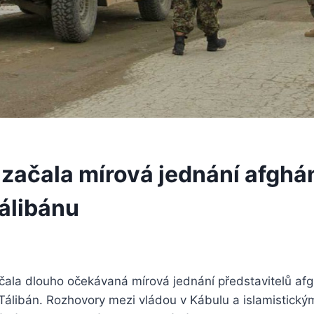
 začala mírová jednání afghá
Tálibánu
čala dlouho očekávaná mírová jednání představitelů af
 Tálibán. Rozhovory mezi vládou v Kábulu a islamistick