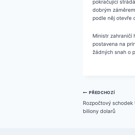
pokračující strádá
dobrým záměrem u
podle něj otevře c
Ministr zahraničí
postavena na prin
žádných snah o p
Navigace
PŘEDCHOZÍ
Rozpočtový schodek U
pro
biliony dolarů
příspěvek