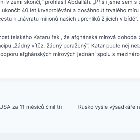
ní v zemi skončí,“ prohlásil Abdalláh. „Přišli jsme sem s 
končit 40 let krveprolévání a dosáhnout trvalého míru 
estu k „návratu milionů našich uprchlíků žijících v bídě“.
 hostitelského Kataru řekl, že afghánská mírová dohoda
cipu „žádný vítěz, žádný poražený“. Katar podle něj neb
odporu afghánských mírových jednání spolu s mezináro
SA za 11 měsíců činil tři
Rusko vyšle výsadkáře n