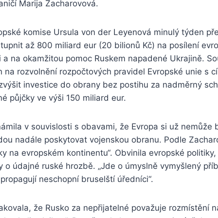
aničí Marija Zacharovová.
pské komise Ursula von der Leyenová minulý týden před
stupnit až 800 miliard eur (20 bilionů Kč) na posílení evr
i a na okamžitou pomoc Ruskem napadené Ukrajině. So
h na rozvolnění rozpočtových pravidel Evropské unie s c
výšit investice do obrany bez postihu za nadměrný sc
é půjčky ve výši 150 miliard eur.
ámila v souvislosti s obavami, že Evropa si už nemůže být
dou nadále poskytovat vojenskou obranu. Podle Zachar
y na evropském kontinentu“. Obvinila evropské politiky, 
y o údajné ruské hrozbě. „Jde o úmyslně vymyšlený příb
 propagují neschopní bruselští úředníci“.
kovala, že Rusko za nepřijatelné považuje rozmístění n