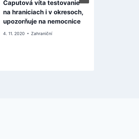
Čaputová víta testovanie
Ruský s
na hraniciach i v okresoch,
roku d
upozorňuje na nemocnice
za obc
4. 11. 2020
Zahraniční
5. 7. 2024