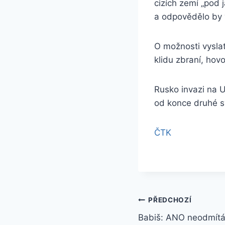
cizích zemí „pod 
a odpovědělo by 
O možnosti vyslat
klidu zbraní, hovo
Rusko invazi na U
od konce druhé s
ČTK
Navigace
PŘEDCHOZÍ
Babiš: ANO neodmítá 
pro