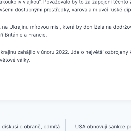
jakoukoliv vlajkou“. Považovalo by to za zapojení těchto 
všemi dostupnými prostředky, varovala mluvčí ruské dip
 na Ukrajinu mírovou misi, která by dohlížela na dodrž
ří Británie a Francie.
krajinu zahájilo v únoru 2022. Jde o největší ozbrojený k
větové války.
diskusi o obraně, odmítá
USA obnovují sankce pro