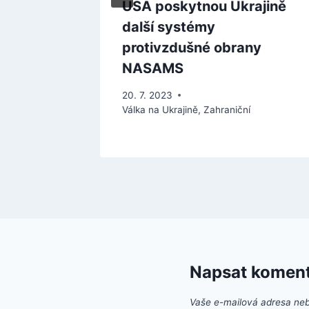
USA poskytnou Ukrajině
d krachu
další systémy
protivzdušné obrany
NASAMS
20. 7. 2023
Válka na Ukrajině
,
Zahraniční
Napsat komen
Vaše e-mailová adresa ne