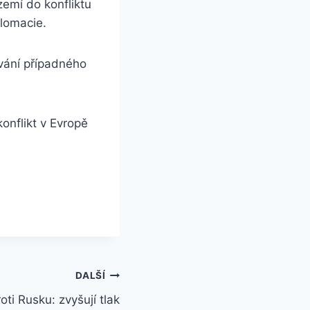
zemí do konfliktu
lomacie.
ování případného
onflikt v Evropě
DALŠÍ
ti Rusku: zvyšují tlak