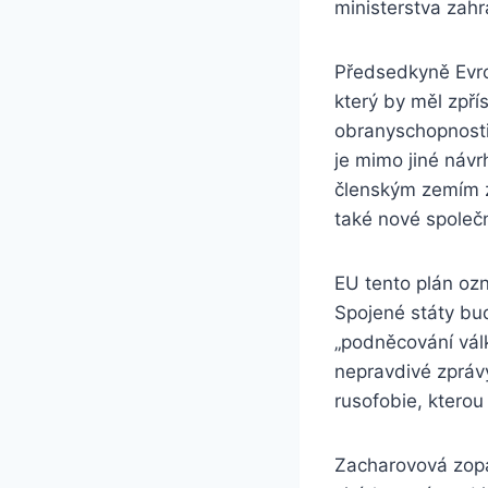
ministerstva zahr
Předsedkyně Evro
který by měl zpří
obranyschopnost
je mimo jiné návr
členským zemím z
také nové společn
EU tento plán ozn
Spojené státy bu
„podněcování válk
nepravdivé zpráv
rusofobie, kterou
Zacharovová zopa