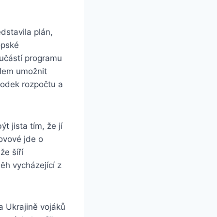
stavila plán,
opské
učástí programu
ílem umožnit
hodek rozpočtu a
 jista tím, že jí
ovové jde o
že šíří
ěh vycházející z
a Ukrajině vojáků