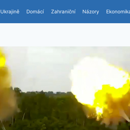
 Ukrajině
Domácí
Zahraniční
Názory
Ekonomik