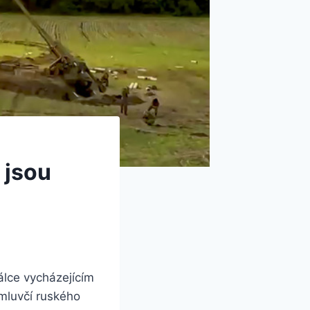
 jsou
álce vycházejícím
mluvčí ruského