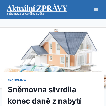
Přeskočit
na
obsah
EKONOMIKA
Sněmovna stvrdila
konec daně z nabytí