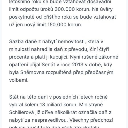
letošního roku se bude vztahovat dosavadní
limit odpočtu úroků 300.000 korun. Na úvěry
poskytnuté od příštího roku se bude vztahovat
už jen nový limit 150.000 korun.
Sazba daně z nabytí nemovitosti, která v
minulosti nahradila daň z převodu, činí čtyři
procenta a platí ji kupující. Nyní rušené zákonné
opatření přijal Senát v roce 2013 v době, kdy
byla Sněmovna rozpuštěná před předčasnými
volbami.
Stát na této dani v posledních letech ročně
vybral kolem 13 miliard korun. Ministryně
Schillerová již dříve několikrát označila daň z
nabytí za nespravedlivou. Všechny předchozí
pokusy zrušit tuto daň však ztroskotaly.