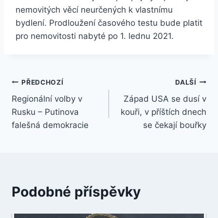
nemovitých věcí neurčených k vlastnímu
bydlení. Prodloužení časového testu bude platit
pro nemovitosti nabyté po 1. lednu 2021.
Navigace
PŘEDCHOZÍ
DALŠÍ
Regionální volby v
Západ USA se dusí v
pro
Rusku – Putinova
kouři, v příštích dnech
příspěvek
falešná demokracie
se čekají bouřky
Podobné příspěvky