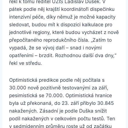
řekl k tomu ředitel ÚZIS Ladislav Dušek. V
pátek podle něj krajští koordinátoři dispečinku
intenzivní péče, díky němuž je možné kapacity
sledovat, budou mít k dispozici kalkulace pro
jednotlivé regiony, které budou vycházet z nově
přepočítaného reprodukčního čísla. „Zatím to
vypadá, že se vývoj daří – snad i novými
opatřeními – brzdit. Rozhodnou další dva dny,“
řekl ve středu.
Optimistická predikce podle něj počítala s
30.000 nově pozitivně testovanými za září,
pesimistická se 70.000. Optimistická hranice
byla už překonaná, do 23. září přibylo 30.845
nakažených. Zásadní je podle Duška snížit
podíl nakažených v celkovém počtu testů. Ten
v sedmidenním průměru roste už od začátku