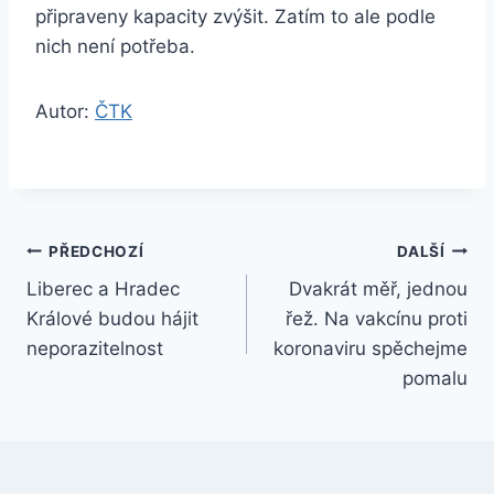
připraveny kapacity zvýšit. Zatím to ale podle
nich není potřeba.
Autor:
ČTK
Navigace
PŘEDCHOZÍ
DALŠÍ
Liberec a Hradec
Dvakrát měř, jednou
pro
Králové budou hájit
řež. Na vakcínu proti
příspěvek
neporazitelnost
koronaviru spěchejme
pomalu