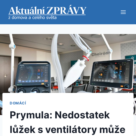
Přeskočit
na
obsah
DOMÁCÍ
Prymula: Nedostatek
lůžek s ventilátory může