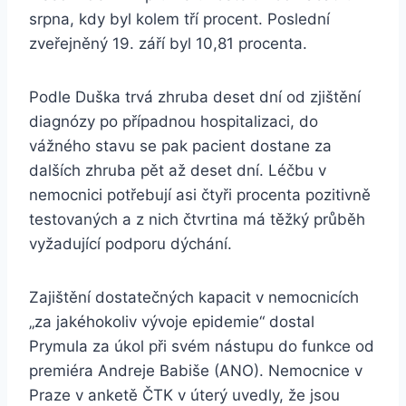
srpna, kdy byl kolem tří procent. Poslední
zveřejněný 19. září byl 10,81 procenta.
Podle Duška trvá zhruba deset dní od zjištění
diagnózy po případnou hospitalizaci, do
vážného stavu se pak pacient dostane za
dalších zhruba pět až deset dní. Léčbu v
nemocnici potřebují asi čtyři procenta pozitivně
testovaných a z nich čtvrtina má těžký průběh
vyžadující podporu dýchání.
Zajištění dostatečných kapacit v nemocnicích
„za jakéhokoliv vývoje epidemie“ dostal
Prymula za úkol při svém nástupu do funkce od
premiéra Andreje Babiše (ANO). Nemocnice v
Praze v anketě ČTK v úterý uvedly, že jsou