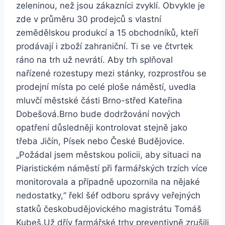
zeleninou, než jsou zákazníci zvyklí. Obvykle je
zde v průměru 30 prodejců s vlastní
zemědělskou produkcí a 15 obchodníků, kteří
prodávají i zboží zahraniční. Ti se ve čtvrtek
ráno na trh už nevrátí. Aby trh splňoval
nařízené rozestupy mezi stánky, rozprostřou se
prodejní místa po celé ploše náměstí, uvedla
mluvčí městské části Brno-střed Kateřina
Dobešová.Brno bude dodržování nových
opatření důsledněji kontrolovat stejně jako
třeba Jičín, Písek nebo České Budějovice.
„Požádal jsem městskou policii, aby situaci na
Piaristickém náměstí při farmářských trzích více
monitorovala a případně upozornila na nějaké
nedostatky,“ řekl šéf odboru správy veřejných
statků českobudějovického magistrátu Tomáš
Kubeš.Už dřív farmářské trhy preventivně zrušili