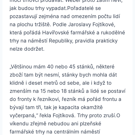
moci trhovci prodávat. Weber proto zatím neví,
jak budou trhy vypadat.Pořadatelé se
pozastavují zejména nad omezením počtu lidí
na plochu tržiště. Podle Jaroslavy Fojtíkové,
která pořádá Havířovské farmářské a rukodělné
trhy na náměstí Republiky, pravidla prakticky
nelze dodržet.
„Většinou mám 40 nebo 45 stánků, některé
zboží tam být nesmí, stánky bych mohla dát
klidně i deset metrů od sebe, ale i když to
zmenším na 15 nebo 18 stánků a lidé se postaví
do fronty k řezníkovi, řezník má pořád frontu a
bývají tam tři, tak je kapacita okamžitě
vyčerpaná,“ řekla Fojtíková. Trhy proto zruší.O
víkendu zřejmě nebudou ani plzeňské
farmářské trhy na centrálním náměstí