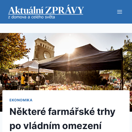
Přeskočit
na
obsah
EKONOMIKA
Některé farmářské trhy
po vládním omezení