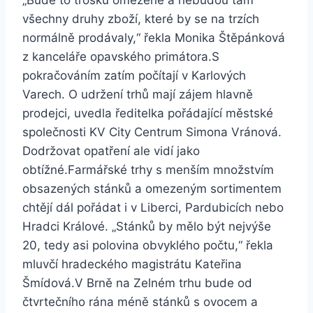
„Bude to trošku omezené a nebudou tam
všechny druhy zboží, které by se na trzích
normálně prodávaly,“ řekla Monika Štěpánková
z kanceláře opavského primátora.S
pokračováním zatím počítají v Karlových
Varech. O udržení trhů mají zájem hlavně
prodejci, uvedla ředitelka pořádající městské
společnosti KV City Centrum Simona Vránová.
Dodržovat opatření ale vidí jako
obtížné.Farmářské trhy s menším množstvím
obsazených stánků a omezeným sortimentem
chtějí dál pořádat i v Liberci, Pardubicích nebo
Hradci Králové. „Stánků by mělo být nejvýše
20, tedy asi polovina obvyklého počtu,“ řekla
mluvčí hradeckého magistrátu Kateřina
Šmídová.V Brně na Zelném trhu bude od
čtvrtečního rána méně stánků s ovocem a