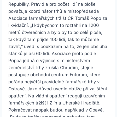
Republiky. Pravidla pro počet lidí na ploše
považuje koordinátor trhů a místopředseda
Asociace farmářských tržišť ČR Tomáš Popp za
likvidační. „I kdybychom to roztáhli na 1200
metrů čtverečních a bylo by to po celé ploše,
tak když tam přijde 100 lidí, tak to můžeme
zavřít,“ uvedl s poukazem na to, že jen obsluha
stánků je asi 60 lidí. Asociace proto podle
Poppa jedná o výjimce s ministerstvem
zemědělství.Trhy zrušila Chrudim, stejně
postupuje obchodní centrum Futurum, které
pořádá největší pravidelné farmářské trhy v
Ostravě. Jako důvod uvedlo obtíže při zajištění
opatření. Na vládní opatření reagují uzavřením
farmářských tržišť i Zlín a Uherské Hradiště.
Pokračovat naopak budou například v Opavě.