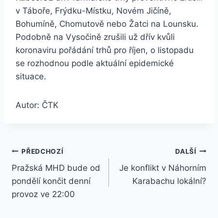
v Táboře, Frýdku-Místku, Novém Jičíně,
Bohumíně, Chomutově nebo Žatci na Lounsku.
Podobně na Vysočině zrušili už dřív kvůli
koronaviru pořádání trhů pro říjen, o listopadu
se rozhodnou podle aktuální epidemické
situace.
Autor: ČTK
Navigace
PŘEDCHOZÍ
DALŠÍ
Pražská MHD bude od
Je konflikt v Náhorním
pro
pondělí končit denní
Karabachu lokální?
příspěvek
provoz ve 22:00