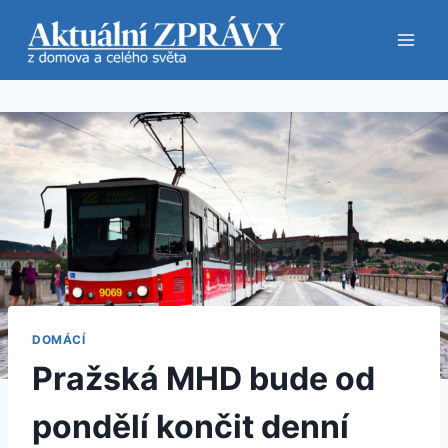
Přeskočit
na
obsah
DOMÁCÍ
Pražská MHD bude od
pondělí končit denní