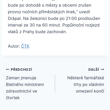
bude po dohodě s městy a obcemi zrušen
provoz nočních příměstských linek,“ uvedl
Drápal. Na železnici bude po 21:00 prodloužen
interval ze 30 na 60 minut. Popůlnoční rozjezd
vlaků z Prahy bude zachován.
Autor:
ČTK
Navigace
PŘEDCHOZÍ
DALŠÍ
Zeman jmenuje
Některé farmářské
pro
Blatného ministrem
trhy po vládním
příspěvek
zdravotnictví ve
omezení končí
čtvrtek