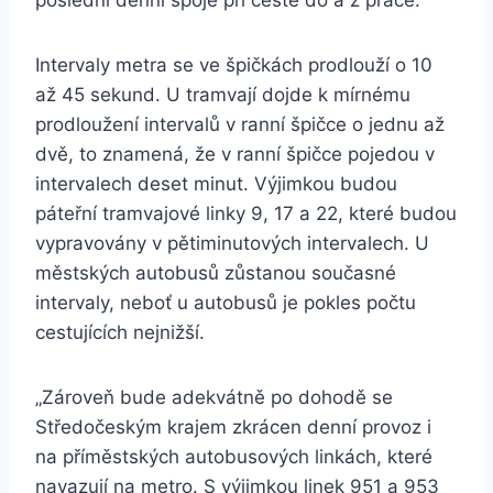
poslední denní spoje při cestě do a z práce.
Intervaly metra se ve špičkách prodlouží o 10
až 45 sekund. U tramvají dojde k mírnému
prodloužení intervalů v ranní špičce o jednu až
dvě, to znamená, že v ranní špičce pojedou v
intervalech deset minut. Výjimkou budou
páteřní tramvajové linky 9, 17 a 22, které budou
vypravovány v pětiminutových intervalech. U
městských autobusů zůstanou současné
intervaly, neboť u autobusů je pokles počtu
cestujících nejnižší.
„Zároveň bude adekvátně po dohodě se
Středočeským krajem zkrácen denní provoz i
na příměstských autobusových linkách, které
navazují na metro. S výjimkou linek 951 a 953