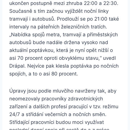
ukončen postupně mezi zhruba 22:00 a 22:30.
Současně s tím začnou vyjíždět noční linky
tramvají i autobusů. Prodlouží se po 21:00 také
intervaly na páteřních železničních tratích.
„Nabídka spojů metra, tramvají a příměstských
autobusů bude nadále držena vysoko nad
aktuální poptávkou, která je nyní opět nižší o
asi 70 procent oproti obvyklému stavu,“ uvedl
Drápal. Nejvíce pak klesla poptávka po nočních
spojích, a to o asi 80 procent.
Úpravy jsou podle mluvčího navrženy tak, aby
neomezovaly pracovníky zdravotnických
zařízení a dalších profesí pracující v tzv. režimu
24/7 a střídání večerních a nočních směn.
Střídající pracovníci budou moci využívat