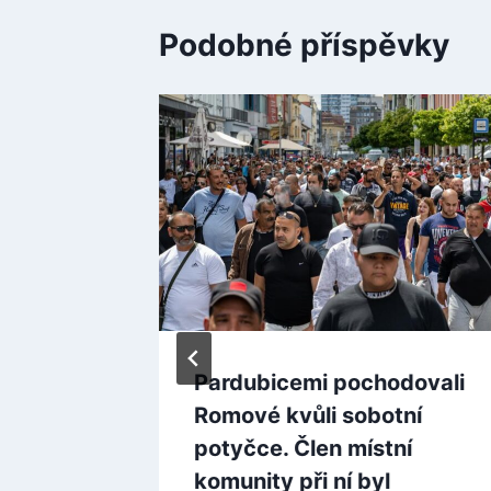
Podobné příspěvky
v
Pardubicemi pochodovali
řed
Romové kvůli sobotní
potyčce. Člen místní
komunity při ní byl