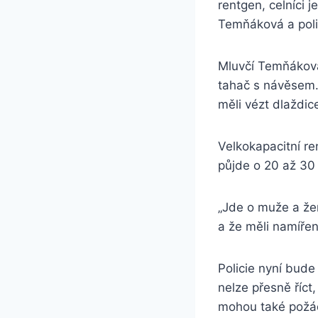
rentgen, celníci j
Temňáková a poli
Mluvčí Temňáková 
tahač s návěsem. 
měli vézt dlaždic
Velkokapacitní re
půjde o 20 až 30 l
„Jde o muže a žen
a že měli namíře
Policie nyní bude 
nelze přesně říct
mohou také požád