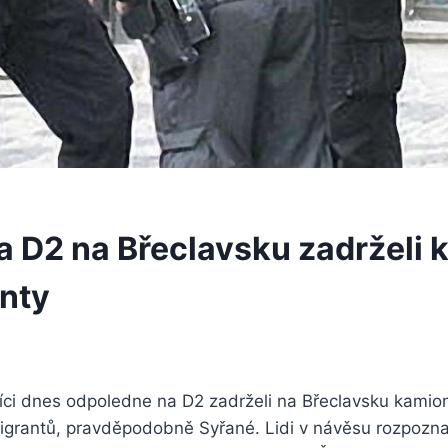
na D2 na Břeclavsku zadrželi 
nty
níci dnes odpoledne na D2 zadrželi na Břeclavsku kamio
igrantů, pravděpodobně Syřané. Lidi v návěsu rozpoznal