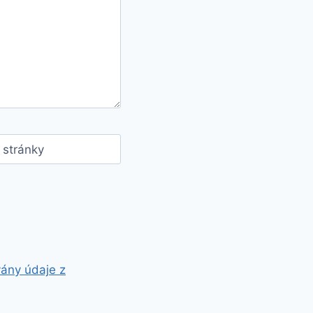
stránky
vány údaje z