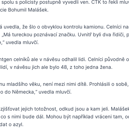
e spolu s policisty postupně vyvedli ven. ČTK to řekli ml
cie Bohumil Malášek.
uvedla, že šlo o obvyklou kontrolu kamionu. Celníci na
„Má tureckou poznávací značku. Uvnitř byli dva řidiči, 
e,“ uvedla mluvčí.
ntgen celníků ale v návěsu odhalil lidi. Celníci původně 
idí, v návěsu jich ale bylo 48, z toho jedna žena.
u mladšího věku, není mezi nimi dítě. Prohlásili o sobě,
no do Německa,“ uvedla mluvčí.
zjišťovat jejich totožnost, odkud jsou a kam jeli. Maláše
, co s nimi bude dál. Mohou být například vráceni tam, od
at o azyl.