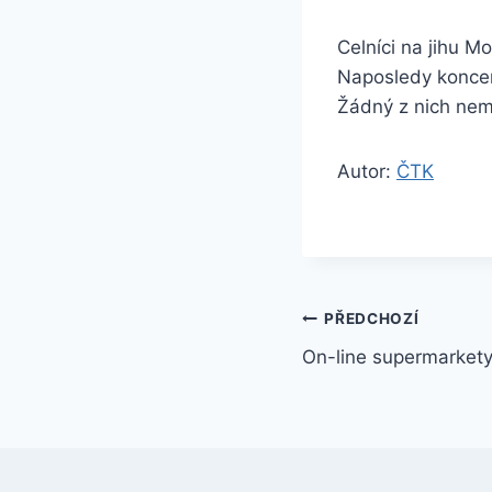
Celníci na jihu Mo
Naposledy koncem 
Žádný z nich nemě
Autor:
ČTK
Navigace
PŘEDCHOZÍ
On-line supermarket
pro
příspěvek