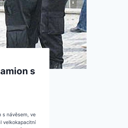
kamion s
n s návěsem, ve
 velkokapacitní