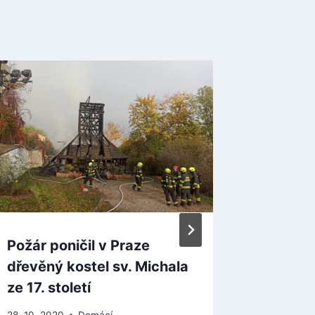
Požár poničil v Praze
Konec 
dřevěný kostel sv. Michala
české 
ze 17. století
Pompi
28. 10. 2020
Domácí
21. 6. 2021