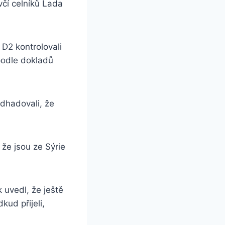
uvčí celníků Lada
 D2 kontrolovali
podle dokladů
odhadovali, že
 že jsou ze Sýrie
k uvedl, že ještě
kud přijeli,