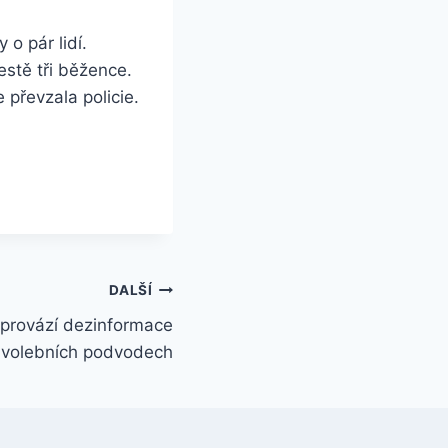
 o pár lidí.
estě tři běžence.
 převzala policie.
DALŠÍ
 provází dezinformace
 volebních podvodech