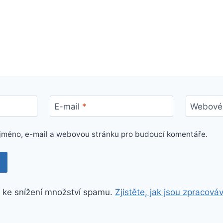
E-mail
*
Webové 
e jméno, e-mail a webovou stránku pro budoucí komentáře.
 ke snížení množství spamu.
Zjistěte, jak jsou zpracová