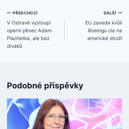
Navigace
PŘEDCHOZÍ
DALŠÍ
V Ostravě vystoupí
EU zavede kvůli
pro
operní pěvec Adam
Boeingu cla na
příspěvek
Plachetka, ale bez
americké zboží
diváků
Podobné příspěvky