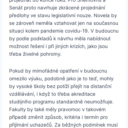
projednat do konce roku. Pro Sněmovnu a
Senát proto navrhuje zkrácené projednání
předlohy ve stavu legislativní nouze. Novela by
se zároveň neměla vztahovat jen na současnou
situaci kolem pandemie covidu-19. V budoucnu
by podle podkladů k návrhu měla nabídnout
možnost řešení i při jiných krizích, jako jsou
třeba živelné pohromy.
Pokud by mimořádné opatření v budoucnu
omezilo výuku, podobně jako je to teď, mohly
by vysoké školy bez potíží přejít na distanční
vzdělávání, i když to třeba akreditace
studijního programu standardně neumožňuje.
Fakulty by také měly pravomoc v takovém
případě změnit způsob, kritéria i termín pro
přijímání uchazečů. Za běžných podmínek musí