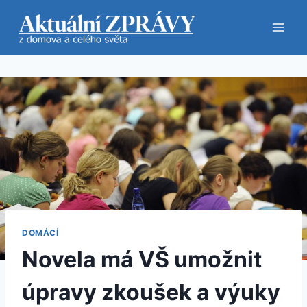
Přeskočit
na
obsah
DOMÁCÍ
Novela má VŠ umožnit
úpravy zkoušek a výuky