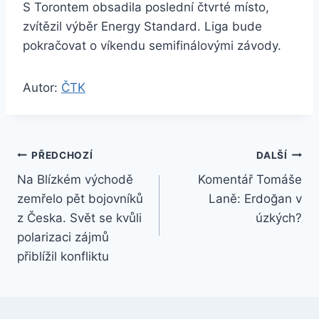
S Torontem obsadila poslední čtvrté místo,
zvítězil výběr Energy Standard. Liga bude
pokračovat o víkendu semifinálovými závody.
Autor:
ČTK
Navigace
PŘEDCHOZÍ
DALŠÍ
Na Blízkém východě
Komentář Tomáše
pro
zemřelo pět bojovníků
Laně: Erdoğan v
příspěvek
z Česka. Svět se kvůli
úzkých?
polarizaci zájmů
přiblížil konfliktu