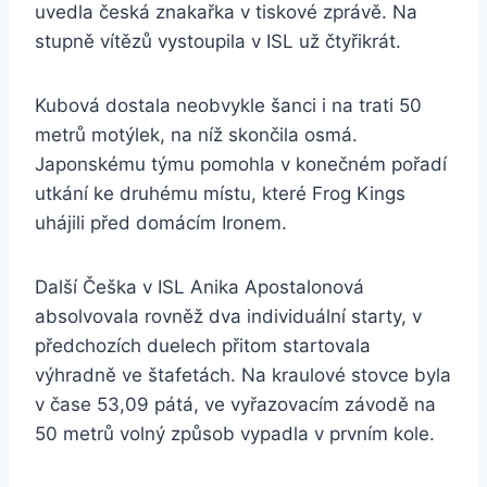
uvedla česká znakařka v tiskové zprávě. Na
stupně vítězů vystoupila v ISL už čtyřikrát.
Kubová dostala neobvykle šanci i na trati 50
metrů motýlek, na níž skončila osmá.
Japonskému týmu pomohla v konečném pořadí
utkání ke druhému místu, které Frog Kings
uhájili před domácím Ironem.
Další Češka v ISL Anika Apostalonová
absolvovala rovněž dva individuální starty, v
předchozích duelech přitom startovala
výhradně ve štafetách. Na kraulové stovce byla
v čase 53,09 pátá, ve vyřazovacím závodě na
50 metrů volný způsob vypadla v prvním kole.