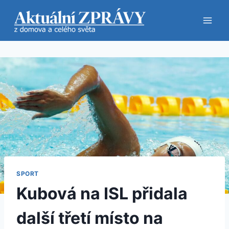
Přeskočit
na
obsah
SPORT
Kubová na ISL přidala
další třetí místo na