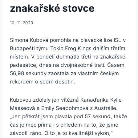
znakařské stovce
10. 11. 2020
Simona Kubová pomohla na plavecké lize ISL v
Budapešti týmu Tokio Frog Kings dalším třetím
místem. V pondělí dohmátla třetí na znakařské
padesátce, dnes na dvojnásobné trati. Časem
56,98 sekundy zaostala za vlastním českým
rekordem o sedm desetin.
Kubovou zdolaly jen vítězná Kanaďanka Kylie
Masseová a Emily Seebohmová z Austrálie.
„Jen pětkrát jsem plavala pod 57 sekund, takže
čas je moc prima i s ohledem na to, že jsme
závodili ráno. O to je to kvalitnější výkon,“