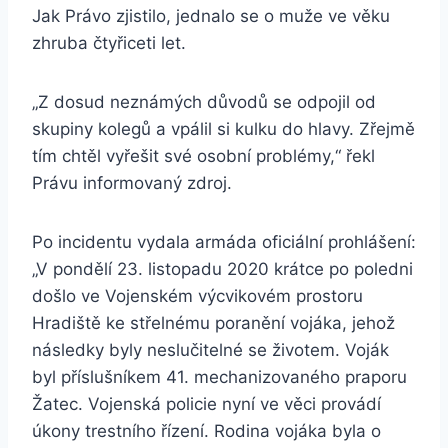
Jak Právo zjistilo, jednalo se o muže ve věku
zhruba čtyřiceti let.
„Z dosud neznámých důvodů se odpojil od
skupiny kolegů a vpálil si kulku do hlavy. Zřejmě
tím chtěl vyřešit své osobní problémy,“ řekl
Právu informovaný zdroj.
Po incidentu vydala armáda oficiální prohlášení:
„V pondělí 23. listopadu 2020 krátce po poledni
došlo ve Vojenském výcvikovém prostoru
Hradiště ke střelnému poranění vojáka, jehož
následky byly neslučitelné se životem. Voják
byl příslušníkem 41. mechanizovaného praporu
Žatec. Vojenská policie nyní ve věci provádí
úkony trestního řízení. Rodina vojáka byla o