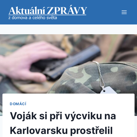
Přeskočit
na
obsah
DOMÁCÍ
Voják si při výcviku na
Karlovarsku prostřelil