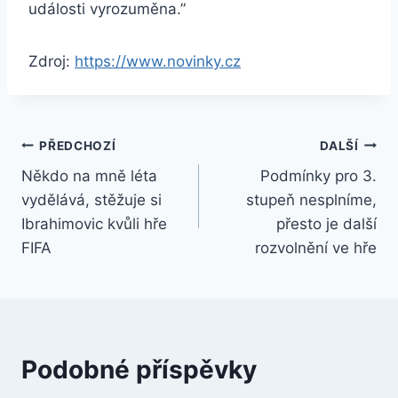
události vyrozuměna.”
Zdroj:
https://www.novinky.cz
Navigace
PŘEDCHOZÍ
DALŠÍ
Někdo na mně léta
Podmínky pro 3.
pro
vydělává, stěžuje si
stupeň nesplníme,
příspěvek
Ibrahimovic kvůli hře
přesto je další
FIFA
rozvolnění ve hře
Podobné příspěvky