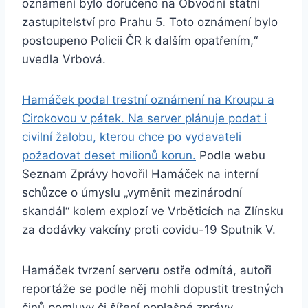
oznámení bylo doručeno na Obvodní státní
zastupitelství pro Prahu 5. Toto oznámení bylo
postoupeno Policii ČR k dalším opatřením,“
uvedla Vrbová.
Hamáček podal trestní oznámení na Kroupu a
Cirokovou v pátek. Na server plánuje podat i
civilní žalobu, kterou chce po vydavateli
požadovat deset milionů korun.
Podle webu
Seznam Zprávy hovořil Hamáček na interní
schůzce o úmyslu „vyměnit mezinárodní
skandál“ kolem explozí ve Vrběticích na Zlínsku
za dodávky vakcíny proti covidu-19 Sputnik V.
Hamáček tvrzení serveru ostře odmítá, autoři
reportáže se podle něj mohli dopustit trestných
činů pomluvy či šíření poplašné zprávy.