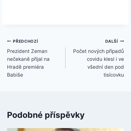
Navigace
PŘEDCHOZÍ
DALŠÍ
Prezident Zeman
Počet nových případů
pro
nečekaně přijal na
covidu klesl i ve
příspěvek
Hradě premiéra
všední den pod
Babiše
tisícovku
Podobné příspěvky