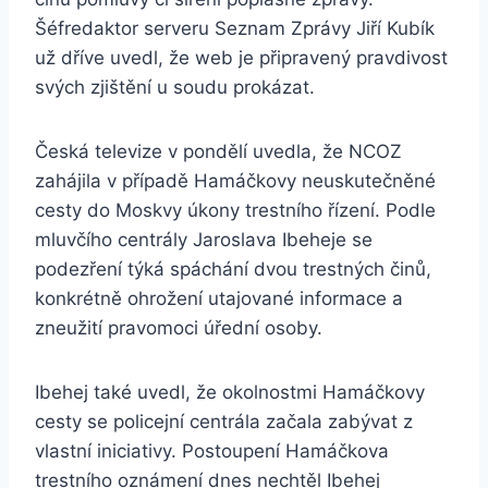
Šéfredaktor serveru Seznam Zprávy Jiří Kubík
už dříve uvedl, že web je připravený pravdivost
svých zjištění u soudu prokázat.
Česká televize v pondělí uvedla, že NCOZ
zahájila v případě Hamáčkovy neuskutečněné
cesty do Moskvy úkony trestního řízení. Podle
mluvčího centrály Jaroslava Ibeheje se
podezření týká spáchání dvou trestných činů,
konkrétně ohrožení utajované informace a
zneužití pravomoci úřední osoby.
Ibehej také uvedl, že okolnostmi Hamáčkovy
cesty se policejní centrála začala zabývat z
vlastní iniciativy. Postoupení Hamáčkova
trestního oznámení dnes nechtěl Ibehej