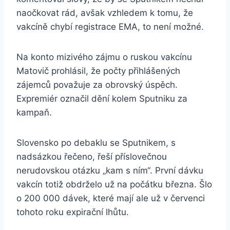
naočkovat rád, avšak vzhledem k tomu, že
vakcíně chybí registrace EMA, to není možné.
Na konto mizivého zájmu o ruskou vakcínu
Matovič prohlásil, že počty přihlášených
zájemců považuje za obrovský úspěch.
Expremiér označil dění kolem Sputniku za
kampaň.
Slovensko po debaklu se Sputnikem, s
nadsázkou řečeno, řeší příslovečnou
nerudovskou otázku „kam s ním“. První dávku
vakcín totiž obdrželo už na počátku března. Šlo
o 200 000 dávek, které mají ale už v červenci
tohoto roku expirační lhůtu.