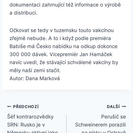
dokumentaci zahrnující též informace o výrobě
a distribuci.
Očkovat se tedy v tuzemsku touto vakcínou
zřejmě nebude. A to i když podle premiéra
Babiše má Česko nabídku na odkup dokonce
300 000 dávek. Vicepremiér Jan Hamáček
navíc uvedl, že stávající schválené vakcíny by
měly naší zemi stačit.
Autor: Dana Marková
Navigace
PŘEDCHOZÍ
DALŠÍ
Šéf kontrarozvědky
Perušič se
pro
SRN: Rusko je v
Schweinerem porazili
Německu aktivní jako
na písku v Ostravě