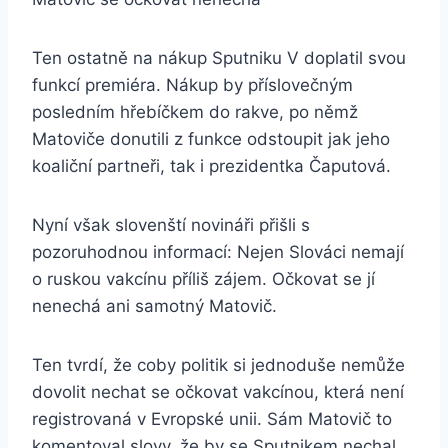
Ten ostatně na nákup Sputniku V doplatil svou
funkcí premiéra. Nákup by příslovečným
posledním hřebíčkem do rakve, po němž
Matoviče donutili z funkce odstoupit jak jeho
koaliční partneři, tak i prezidentka Čaputová.
Nyní však slovenští novináři přišli s
pozoruhodnou informací: Nejen Slováci nemají
o ruskou vakcínu příliš zájem. Očkovat se jí
nenechá ani samotný Matovič.
Ten tvrdí, že coby politik si jednoduše nemůže
dovolit nechat se očkovat vakcínou, která není
registrovaná v Evropské unii. Sám Matovič to
komentoval slovy, že by se Sputnikem nechal