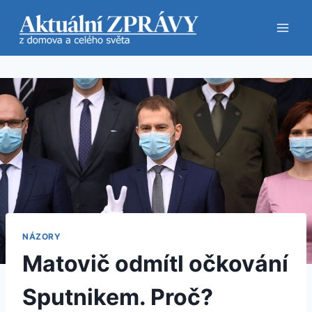
Přeskočit
na
obsah
NÁZORY
Matovič odmítl očkování
Sputnikem. Proč?