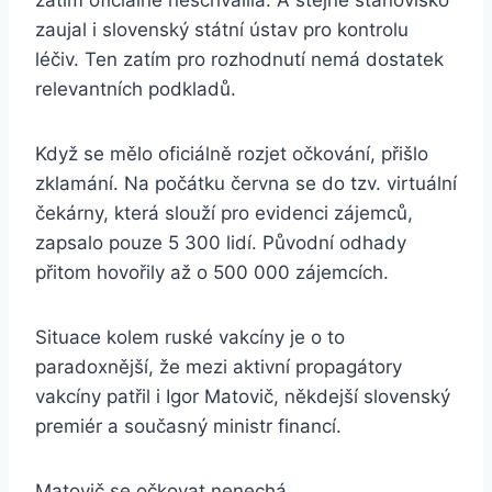
zatím oficiálně neschválila. A stejné stanovisko
zaujal i slovenský státní ústav pro kontrolu
léčiv. Ten zatím pro rozhodnutí nemá dostatek
relevantních podkladů.
Když se mělo oficiálně rozjet očkování, přišlo
zklamání. Na počátku června se do tzv. virtuální
čekárny, která slouží pro evidenci zájemců,
zapsalo pouze 5 300 lidí. Původní odhady
přitom hovořily až o 500 000 zájemcích.
Situace kolem ruské vakcíny je o to
paradoxnější, že mezi aktivní propagátory
vakcíny patřil i Igor Matovič, někdejší slovenský
premiér a současný ministr financí.
Matovič se očkovat nenechá