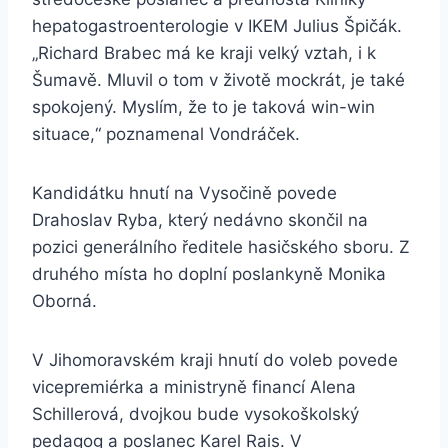
hepatogastroenterologie v IKEM Julius Špičák.
„Richard Brabec má ke kraji velký vztah, i k
Šumavě. Mluvil o tom v životě mockrát, je také
spokojený. Myslím, že to je taková win-win
situace,“ poznamenal Vondráček.
Kandidátku hnutí na Vysočině povede
Drahoslav Ryba, který nedávno skončil na
pozici generálního ředitele hasičského sboru. Z
druhého místa ho doplní poslankyně Monika
Oborná.
V Jihomoravském kraji hnutí do voleb povede
vicepremiérka a ministryně financí Alena
Schillerová, dvojkou bude vysokoškolský
pedagog a poslanec Karel Rais. V