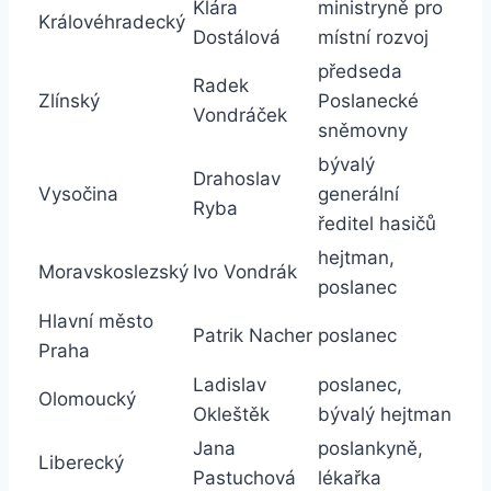
Klára
ministryně pro
Královéhradecký
Dostálová
místní rozvoj
předseda
Radek
Zlínský
Poslanecké
Vondráček
sněmovny
bývalý
Drahoslav
Vysočina
generální
Ryba
ředitel hasičů
hejtman,
Moravskoslezský
Ivo Vondrák
poslanec
Hlavní město
Patrik Nacher
poslanec
Praha
Ladislav
poslanec,
Olomoucký
Okleštěk
bývalý hejtman
Jana
poslankyně,
Liberecký
Pastuchová
lékařka