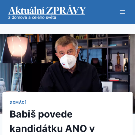
Přeskočit
na
obsah
DOMÁCÍ
Babiš povede
kandidátku ANO v