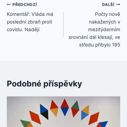
Navigace
PŘEDCHOZÍ
DALŠÍ
Komentář: Vláda má
Počty nově
pro
poslední zbraň proti
nakažených v
příspěvek
covidu. Naději
mezitýdenním
srovnání dál klesají, ve
středu přibylo 195
Podobné příspěvky