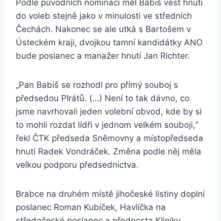
Podle původních nominací měl Babiš vést hnutí
do voleb stejně jako v minulosti ve středních
Čechách. Nakonec se ale utká s Bartošem v
Ústeckém kraji, dvojkou tamní kandidátky ANO
bude poslanec a manažer hnutí Jan Richter.
„Pan Babiš se rozhodl pro přímý souboj s
předsedou PIrátů. (…) Není to tak dávno, co
jsme navrhovali jeden volební obvod, kde by si
to mohli rozdat lídři v jednom velkém souboji,“
řekl ČTK předseda Sněmovny a místopředseda
hnutí Radek Vondráček. Změna podle něj měla
velkou podporu předsednictva.
Brabce na druhém místě jihočeské listiny doplní
poslanec Roman Kubíček, Havlíčka na
středočeské poslanec a přednosta Kliniky