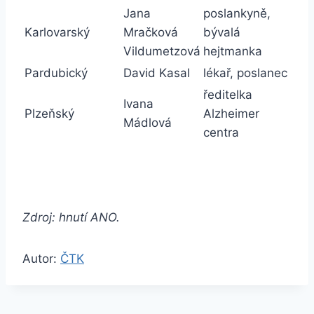
Jana
poslankyně,
Karlovarský
Mračková
bývalá
Vildumetzová
hejtmanka
Pardubický
David Kasal
lékař, poslanec
ředitelka
Ivana
Plzeňský
Alzheimer
Mádlová
centra
Zdroj: hnutí ANO.
Autor:
ČTK