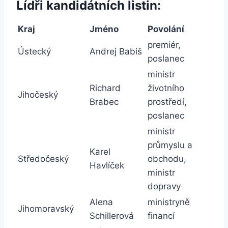
Lídři kandidátních listin:
Kraj
Jméno
Povolání
premiér,
Ústecký
Andrej Babiš
poslanec
ministr
Richard
životního
Jihočeský
Brabec
prostředí,
poslanec
ministr
průmyslu a
Karel
Středočeský
obchodu,
Havlíček
ministr
dopravy
Alena
ministryně
Jihomoravský
Schillerová
financí