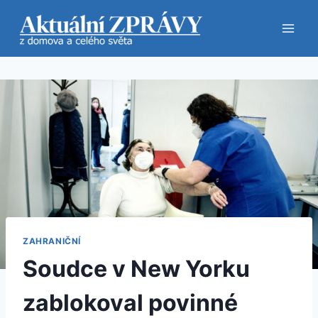
Přeskočit
na
obsah
ZAHRANIČNÍ
Soudce v New Yorku
zablokoval povinné