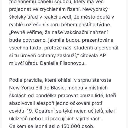
tříčlennému panelu soudců, který má věc
projednat ve zrychleném řízení. Newyorský
školský úřad v reakci uvedl, že město doufá v
rychlé rozřešení sporu během příštího týdne.
„Pevně věříme, že naše vakcinační nařízení
bude potvrzeno, jakmile budou prezentována
všechna fakta, protože naši studenti a personál
si tu úroveň ochrany zaslouží,“ citovala AP
mluvčí úřadu Danielle Filsonovou.
Podle pravidla, které ohlásil v srpnu starosta
New Yorku Bill de Blasio, mohou v místních
školách od pondělka pracovat pouze lidé, kteří
absolvovali alespoň jedno očkování proti
covidu-19. Opatření se týká nejen učitelů, ale i
uklízečů nebo lidí pracujících v jídelnách.
Celkem se jedná asi o 150.000 osob.