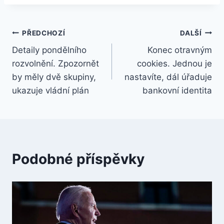
Navigace
PŘEDCHOZÍ
DALŠÍ
Detaily pondělního
Konec otravným
pro
rozvolnění. Zpozornět
cookies. Jednou je
příspěvek
by měly dvě skupiny,
nastavíte, dál úřaduje
ukazuje vládní plán
bankovní identita
Podobné příspěvky