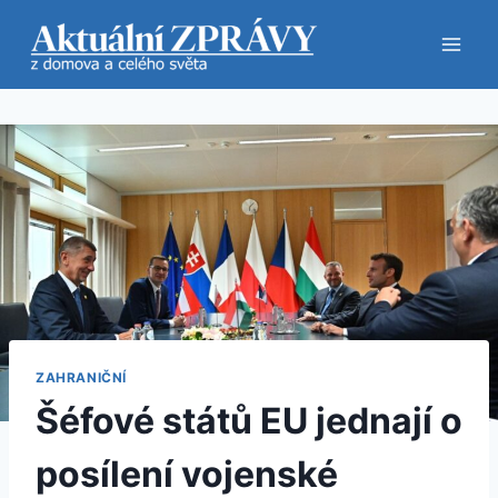
Přeskočit
na
obsah
ZAHRANIČNÍ
Šéfové států EU jednají o
posílení vojenské