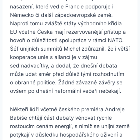
nasazení, které vedle Francie podporuje i
Německo či další západoevropské země.
Naproti tomu zvláště státy východního křídla
EU včetně Česka mají rezervovanější přístup a
hovoří o důležitosti spolupráce v rámci NATO.
Šéf unijních summitů Michel zdůraznil, že i větší
kooperace unie s aliancí je v zájmu
sedmadvacítky, a dodal, že dnešní debata
může udat směr před důležitými rozhodnutími
o obranné politice. Žádné závazné závěry se
ovšem po dnešní neformální večeři nečekají.
Někteří lídři včetně českého premiéra Andreje
Babiše chtějí část debaty věnovat rychle
rostoucím cenám energií, s nimiž se unijní země
potýkají v důsledku hospodářského oživení a