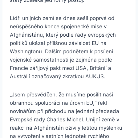
státy zdaleka jednotný postoj.
Lídři unijních zemí se dnes sešli poprvé od
neúspěšného konce spojenecké mise v
Afghánistánu, který podle řady evropských
politiků ukázal přílišnou závislost EU na
Washingtonu. Dalším podnětem k posílení
vojenské samostatnosti je zejména podle
Francie zářijový pakt mezi USA, Británií a
Austrálií označovaný zkratkou AUKUS.
„Jsem přesvědčen, že musíme posílit naši
obrannou spolupráci na úrovni EU,“ řekl
novinářům při příchodu na jednání předseda
Evropské rady Charles Michel. Unijní země v
reakci na Afghánistán oživily letitou myšlenku
na vytvoření vlastních jednotek rychlého