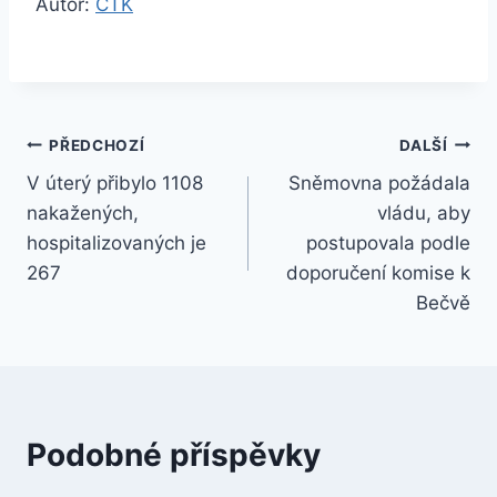
Autor:
ČTK
Navigace
PŘEDCHOZÍ
DALŠÍ
V úterý přibylo 1108
Sněmovna požádala
pro
nakažených,
vládu, aby
příspěvek
hospitalizovaných je
postupovala podle
267
doporučení komise k
Bečvě
Podobné příspěvky