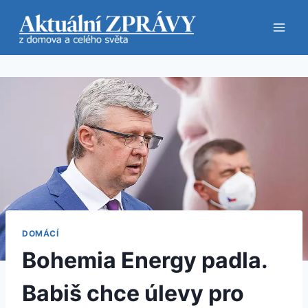
Přeskočit
na
obsah
DOMÁCÍ
Bohemia Energy padla.
Babiš chce úlevy pro