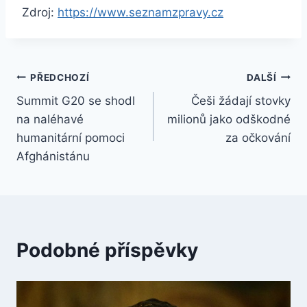
Zdroj:
https://www.seznamzpravy.cz
Navigace
PŘEDCHOZÍ
DALŠÍ
Summit G20 se shodl
Češi žádají stovky
pro
na naléhavé
milionů jako odškodné
příspěvek
humanitární pomoci
za očkování
Afghánistánu
Podobné příspěvky