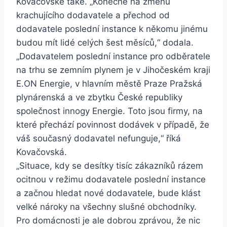
Kovačovské také. „Konečně na změnu
krachujícího dodavatele a přechod od
dodavatele poslední instance k někomu jinému
budou mít lidé celých šest měsíců,“ dodala.
„Dodavatelem poslední instance pro odběratele
na trhu se zemním plynem je v Jihočeském kraji
E.ON Energie, v hlavním městě Praze Pražská
plynárenská a ve zbytku České republiky
společnost innogy Energie. Toto jsou firmy, na
které přechází povinnost dodávek v případě, že
váš současný dodavatel nefunguje,“ říká
Kovačovská.
„Situace, kdy se desítky tisíc zákazníků rázem
ocitnou v režimu dodavatele poslední instance
a začnou hledat nové dodavatele, bude klást
velké nároky na všechny slušné obchodníky.
Pro domácnosti je ale dobrou zprávou, že nic