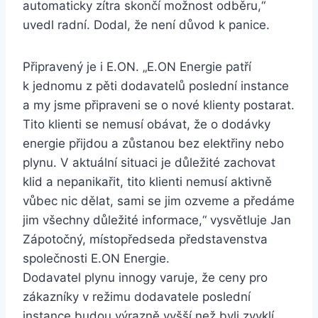
automaticky zítra skončí možnost odběru,“
uvedl radní. Dodal, že není důvod k panice.
Připravený je i E.ON. „E.ON Energie patří
k jednomu z pěti dodavatelů poslední instance
a my jsme připraveni se o nové klienty postarat.
Tito klienti se nemusí obávat, že o dodávky
energie přijdou a zůstanou bez elektřiny nebo
plynu. V aktuální situaci je důležité zachovat
klid a nepanikařit, tito klienti nemusí aktivně
vůbec nic dělat, sami se jim ozveme a předáme
jim všechny důležité informace,“ vysvětluje Jan
Zápotočný, místopředseda představenstva
společnosti E.ON Energie.
Dodavatel plynu innogy varuje, že ceny pro
zákazníky v režimu dodavatele poslední
instance budou výrazně vyšší než byli zvyklí