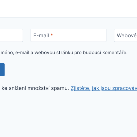
E-mail
*
Webové 
e jméno, e-mail a webovou stránku pro budoucí komentáře.
 ke snížení množství spamu.
Zjistěte, jak jsou zpracová