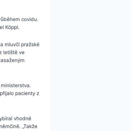
průběhem covidu.
el Köppl.
la mluvčí pražské
 letiště ve
e zasaženým
ministerstva.
řijalo pacienty z
ybíral vhodné
 němčině. „Takže