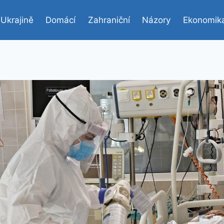
 Ukrajině
Domácí
Zahraniční
Názory
Ekonomik