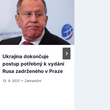
Ukrajina dokončuje
Starost
postup potřebný k vydání
stovky 
Rusa zadrženého v Praze
raněnýc
zasáhla
13. 9. 2021
Zahraniční
30. 3. 202