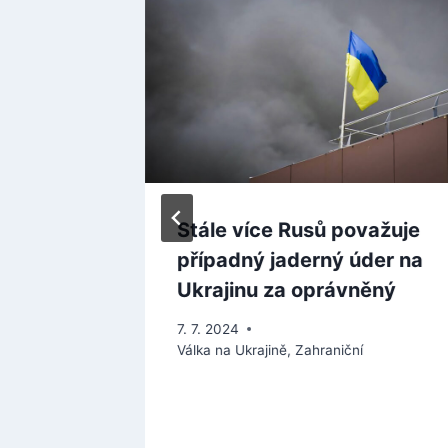
 bývalý
Stále více Rusů považuje
.
případný jaderný úder na
e KGB,
Ukrajinu za oprávněný
Ruska
7. 7. 2024
Válka na Ukrajině
,
Zahraniční