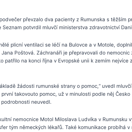
podvečer převzalo dva pacienty z Rumunska s těžším 
e Seznam potvrdil mluvčí ministerstva zdravotnictví Dani
lé plicní ventilaci se léčí na Bulovce a v Motole, doplni
Jana Poštová. Záchranáři je přepravovali do nemocnic z
 patřilo na konci října v Evropské unii k zemím nejvíc
základě žádosti rumunské strany o pomoc,“ uvedl mluvčí 
 první takovouto pomoc, už v minulosti podle něj Česko p
ší podrobnosti neuvedl.
akultní nemocnice Motol Miloslava Ludvíka v Rumunsku v
nsfer tým německých lékařů. Také komunikace probíhá v