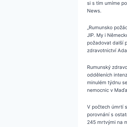
si s tím umíme p
News.
„Rumunsko požáda
JIP. My i Německo
požadovat další p
zdravotnictví Ad
Rumunský zdravot
odděleních intenz
minulém týdnu ser
nemocnic v Maďar
V počtech úmrtí 
porovnání s ostat
245 mrtvými na mi