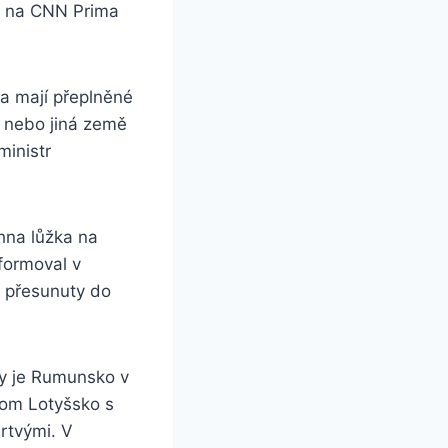
vé na CNN Prima
a mají přeplněné
a nebo jiná země
ministr
hna lůžka na
nformoval v
u přesunuty do
ny je Rumunsko v
tom Lotyšsko s
rtvými. V