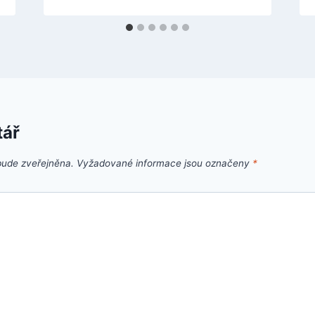
tář
bude zveřejněna.
Vyžadované informace jsou označeny
*