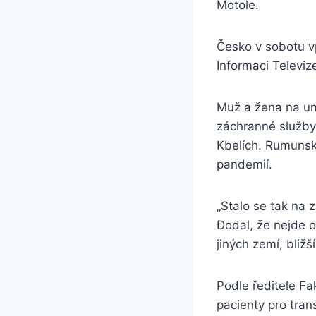
Motole.
Česko v sobotu v
Informaci Televiz
Muž a žena na umě
záchranné služby 
Kbelích. Rumunsko
pandemií.
„Stalo se tak na 
Dodal, že nejde o
jiných zemí, bliž
Podle ředitele F
pacienty pro tra