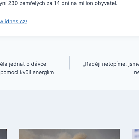
ní 230 zemřelých za 14 dní na milion obyvatel.
w.idnes.cz/
ěla jednat o dávce
„Raději netopíme, jsme
pomoci kvůli energiím
n