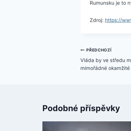
Rumunsku je to ny
Zdroj:
https://ww
Navigace
PŘEDCHOZÍ
Vláda by ve středu m
pro
mimořádné okamžité 
příspěvek
Podobné příspěvky