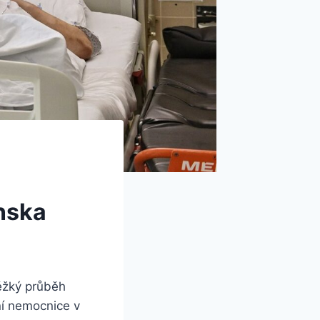
nska
těžký průběh
ní nemocnice v