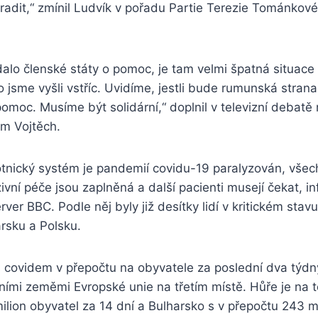
oradit,“ zmínil Ludvík v pořadu Partie Terezie Tománko
lo členské státy o pomoc, je tam velmi špatná situace 
 jsme vyšli vstříc. Uvidíme, jestli bude rumunská stran
omoc. Musíme být solidární,“ doplnil v televizní debatě 
am Vojtěch.
nický systém je pandemií covidu-19 paralyzován, všec
ivní péče jsou zaplněná a další pacienti musejí čekat, i
ver BBC. Podle něj byly již desítky lidí v kritickém stav
sku a Polsku.
s covidem v přepočtu na obyvatele za poslední dva týd
ními zeměmi Evropské unie na třetím místě. Hůře je na 
lion obyvatel za 14 dní a Bulharsko s v přepočtu 243 m