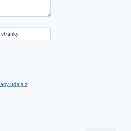
stránky
vány údaje z