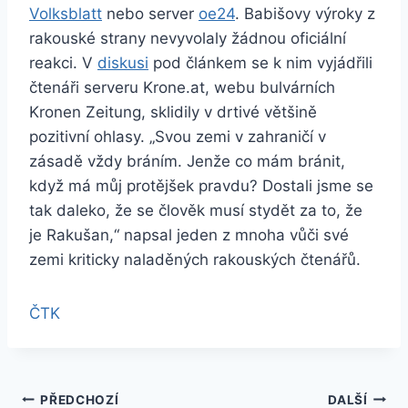
Volksblatt
nebo server
oe24
. Babišovy výroky z
rakouské strany nevyvolaly žádnou oficiální
reakci. V
diskusi
pod článkem se k nim vyjádřili
čtenáři serveru Krone.at, webu bulvárních
Kronen Zeitung, sklidily v drtivé většině
pozitivní ohlasy. „Svou zemi v zahraničí v
zásadě vždy bráním. Jenže co mám bránit,
když má můj protějšek pravdu? Dostali jsme se
tak daleko, že se člověk musí stydět za to, že
je Rakušan,“ napsal jeden z mnoha vůči své
zemi kriticky naladěných rakouských čtenářů.
ČTK
Navigace
PŘEDCHOZÍ
DALŠÍ