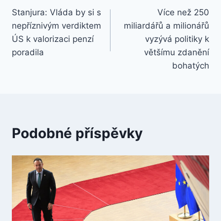
Stanjura: Vláda by si s
Více než 250
pro
nepříznivým verdiktem
miliardářů a milionářů
příspěvek
ÚS k valorizaci penzí
vyzývá politiky k
poradila
většímu zdanění
bohatých
Podobné příspěvky