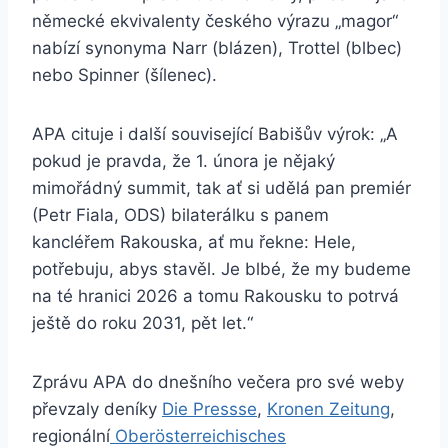
německé ekvivalenty českého výrazu „magor“
nabízí synonyma Narr (blázen), Trottel (blbec)
nebo Spinner (šílenec).
APA cituje i další související Babišův výrok: „A
pokud je pravda, že 1. února je nějaký
mimořádný summit, tak ať si udělá pan premiér
(Petr Fiala, ODS) bilaterálku s panem
kancléřem Rakouska, ať mu řekne: Hele,
potřebuju, abys stavěl. Je blbé, že my budeme
na té hranici 2026 a tomu Rakousku to potrvá
ještě do roku 2031, pět let.“
Zprávu APA do dnešního večera pro své weby
převzaly deníky
Die Pressse
,
Kronen Zeitung
,
regionální
Oberösterreichisches