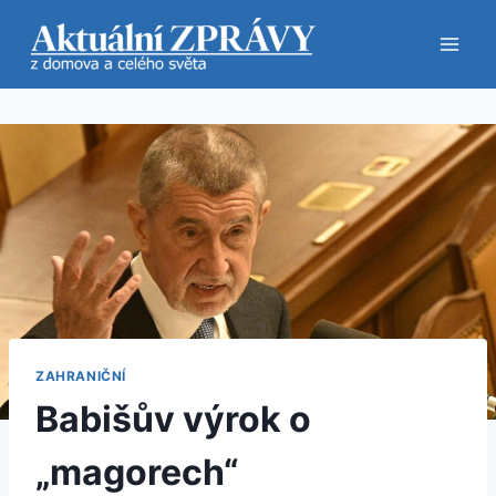
Přeskočit
na
obsah
ZAHRANIČNÍ
Babišův výrok o
„magorech“