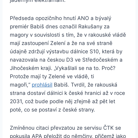
jaderným elektrárnám.
Předseda opozičního hnutí ANO a bývalý
premiér Babiš dnes označil Rakušany za
magory v souvislosti s tím, že v rakouské vládě
mají zastoupení Zelení a že na své straně
údajně zdržují výstavbu dálnice S10, která by
navazovala na českou D3 ve Středočeském a
Jihočeském kraji. „Vykašlali se na to. Proč?
Protože mají ty Zelené ve vládě, ti
magoři,“
prohlásil
Babiš. Tvrdil, že rakouská
strana dostaví dálnici k české hranici až v roce
2031, což bude podle něj zřejmě až pět let
poté, co se postaví z české strany.
Zmíněnou citaci převzatou ze servisu ČTK se
pokusila APA přeložit do němčiny, přičemž jako