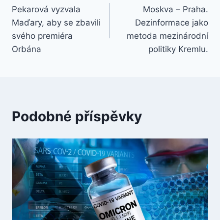
Pekarová vyzvala
Moskva – Praha.
pro
Maďary, aby se zbavili
Dezinformace jako
příspěvek
svého premiéra
metoda mezinárodní
Orbána
politiky Kremlu.
Podobné příspěvky