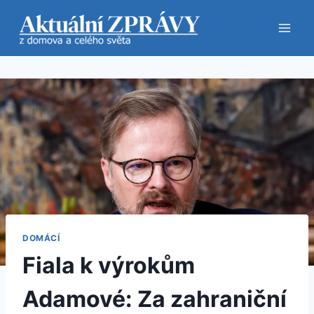
Přeskočit
na
obsah
DOMÁCÍ
Fiala k výrokům
Adamové: Za zahraniční