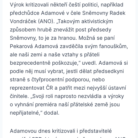
Výrok kritizovali někteří čeští politici, například
předchůdce Adamové v čele Sněmovny Radek
Vondráček (ANO). „Takovým aktivistickým
způsobem hrubě znevážit post předsedy
Sněmovny, to je za hranou. Možná se paní
Pekarová Adamová zavděčila svým fanouškům,
ale naši zemi a naše vztahy s přáteli
bezprecedentně poškozuje,“ uvedl. Adamová si
podle něj musí vybrat, jestli dělat předsedkyni
straně s čtyřprocentní podporou, nebo
reprezentovat ČR a patřit mezi nejvyšší ústavní
činitele. „Svoji roli naprosto nezvládla a výroky
o vyhnání premiéra naší přátelské země jsou
nepřijatelné,“ dodal.
Adamovou dnes kritizovali i představitelé