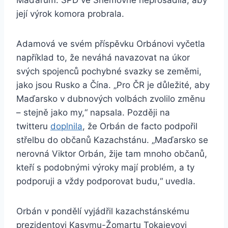
Maďarům. SPD ve Sněmovně neprosadila, aby
její výrok komora probrala.
Adamová ve svém příspěvku Orbánovi vyčetla
například to, že neváhá navazovat na úkor
svých spojenců pochybné svazky se zeměmi,
jako jsou Rusko a Čína. „Pro ČR je důležité, aby
Maďarsko v dubnových volbách zvolilo změnu
– stejně jako my,“ napsala. Později na
twitteru
doplnila
, že Orbán de facto podpořil
střelbu do občanů Kazachstánu. „Maďarsko se
nerovná Viktor Orbán, žije tam mnoho občanů,
kteří s podobnými výroky mají problém, a ty
podporuji a vždy podporovat budu,“ uvedla.
Orbán v pondělí vyjádřil kazachstánskému
prezidentovi Kasymu-Žomartu Tokajevovi