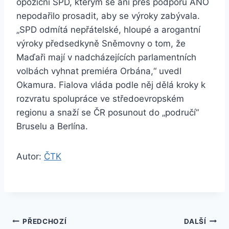
opoziční SPD, kterým se ani přes podporu ANO
nepodařilo prosadit, aby se výroky zabývala.
„SPD odmítá nepřátelské, hloupé a arogantní
výroky předsedkyně Sněmovny o tom, že
Maďaři mají v nadcházejících parlamentních
volbách vyhnat premiéra Orbána,“ uvedl
Okamura. Fialova vláda podle něj dělá kroky k
rozvratu spolupráce ve středoevropském
regionu a snaží se ČR posunout do „područí“
Bruselu a Berlína.
Autor:
ČTK
Navigace
PŘEDCHOZÍ
DALŠÍ