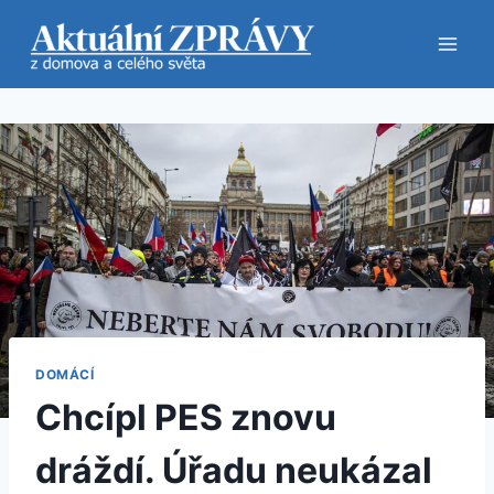
Přeskočit
na
obsah
DOMÁCÍ
Chcípl PES znovu
dráždí. Úřadu neukázal