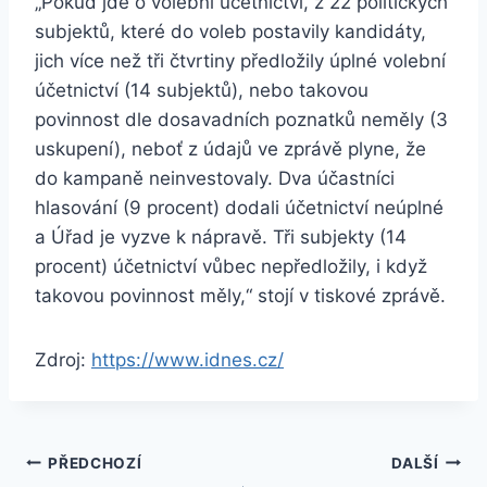
„Pokud jde o volební účetnictví, z 22 politických
subjektů, které do voleb postavily kandidáty,
jich více než tři čtvrtiny předložily úplné volební
účetnictví (14 subjektů), nebo takovou
povinnost dle dosavadních poznatků neměly (3
uskupení), neboť z údajů ve zprávě plyne, že
do kampaně neinvestovaly. Dva účastníci
hlasování (9 procent) dodali účetnictví neúplné
a Úřad je vyzve k nápravě. Tři subjekty (14
procent) účetnictví vůbec nepředložily, i když
takovou povinnost měly,“ stojí v tiskové zprávě.
Zdroj:
https://www.idnes.cz/
Navigace
PŘEDCHOZÍ
DALŠÍ