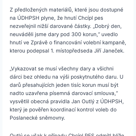
Z předložených materiálů, které jsou dostupné
na ÚDHPSH plyne, že hnutí Chcípl pes
nezveřejnil nižší darované částky. „Dobrý den,
neuváděli jsme dary pod 300 korun,“ uvedlo
hnutí ve Zprávě o financování volební kampaně,
kterou podepsal 1. místopředseda Jiří Janeček.
„Vykazovat se musí všechny dary a všichni
dárci bez ohledu na výši poskytnutého daru. U
darů přesahujících jeden tisíc korun musí být
nadto uzavřena písemná darovací smlouva,“
vysvětlil obecná pravidla Jan Outlý z ÚDHPSH,
který je pověřen koordinací kontrol voleb do
Poslanecké sněmovny.
Outlý se však k případu Chcípl PES odmítl blíže