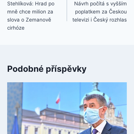
Stehlíková: Hrad po
Návrh počítá s vyšším
pro
mně chce milion za
poplatkem za Českou
příspěvek
slova o Zemanově
televizi i Český rozhlas
cirhóze
Podobné příspěvky