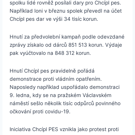
spolku lidé rovněž posílali dary pro Chcípl pes.
Například loni v březnu spolek převedl na účet
Chcípl pes dar ve výši 34 tisíc korun.
Hnutí za předvolební kampaň podle odevzdané
zprávy získalo od dárců 851 513 korun. Výdaje
pak vyúčtovalo na 848 312 korun.
Hnutí Chcípl pes pravidelně pořádá
demonstrace proti vládním opatřením.
Naposledy například uspořádalo demonstraci
9. ledna, kdy se na pražském Václavském
náměstí sešlo několik tisíc odpůrců povinného
očkování proti covidu-19.
Iniciativa Chcípl PES vznikla jako protest proti