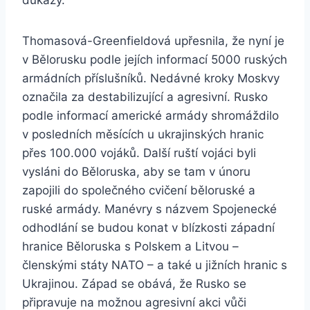
důkazy.
Thomasová-Greenfieldová upřesnila, že nyní je
v Bělorusku podle jejích informací 5000 ruských
armádních příslušníků. Nedávné kroky Moskvy
označila za destabilizující a agresivní. Rusko
podle informací americké armády shromáždilo
v posledních měsících u ukrajinských hranic
přes 100.000 vojáků. Další ruští vojáci byli
vysláni do Běloruska, aby se tam v únoru
zapojili do společného cvičení běloruské a
ruské armády. Manévry s názvem Spojenecké
odhodlání se budou konat v blízkosti západní
hranice Běloruska s Polskem a Litvou –
členskými státy NATO – a také u jižních hranic s
Ukrajinou. Západ se obává, že Rusko se
připravuje na možnou agresivní akci vůči