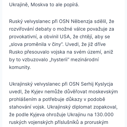
Ukrajině, Moskva to ale popírá.
Ruský velvyslanec při OSN Něbenzja sdělil, že
rozviřování debaty o možné válce považuje za
provokativní, a obvinil USA, že chtějí, aby se
„slova proměnila v činy“. Uvedl, že již dříve
Rusko přesouvalo vojska na svém území, aniž
by to vzbuzovalo „hysterii“ mezinárodní
komunity.
Ukrajinský velvyslanec při OSN Serhij Kyslycja
uvedl, že Kyjev nemůže důvěřovat moskevským
prohlášením a potřebuje důkazy v podobě
stahování vojsk. Ukrajinský diplomat zopakoval,
že podle Kyjeva ohrožuje Ukrajinu na 130.000
ruských vojenských příslušníků a proruským