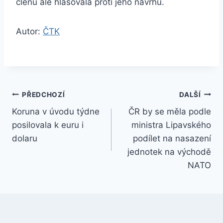
členů ale hlasovala proti jeho návrhu.
Autor:
ČTK
Navigace
PŘEDCHOZÍ
DALŠÍ
Koruna v úvodu týdne
ČR by se měla podle
pro
posilovala k euru i
ministra Lipavského
příspěvek
dolaru
podílet na nasazení
jednotek na východě
NATO