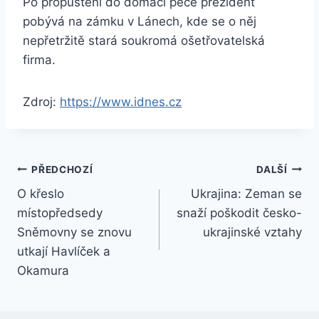
Po propuštění do domácí péče prezident
pobývá na zámku v Lánech, kde se o něj
nepřetržitě stará soukromá ošetřovatelská
firma.
Zdroj:
https://www.idnes.cz
Navigace
PŘEDCHOZÍ
DALŠÍ
O křeslo
Ukrajina: Zeman se
pro
místopředsedy
snaží poškodit česko-
příspěvek
Sněmovny se znovu
ukrajinské vztahy
utkají Havlíček a
Okamura