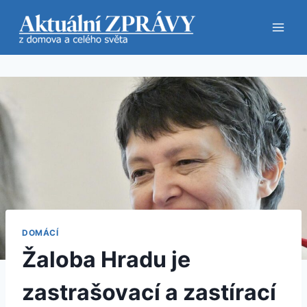
Přeskočit
na
obsah
DOMÁCÍ
Žaloba Hradu je
zastrašovací a zastírací