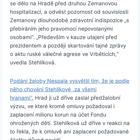
se dělo na Hradě před druhou Zemanovou
hospitalizací, a odvést pozornost od souvislosti
Zemanovy dlouhodobé zdravotní indispozice „s
přebíráním jeho pravomocí nepovolanými
osobami“. „Především v kauze utajení před
prezidentem a později skartování tajné zprávy
o aktu ruské válečné agrese ve Vrběticích,“
uvedla Stehlíková.
Podání žaloby Nespala vysvětlil tím, že je podle
něho chování Stehlíkové „za všemi
hranami“.
Hrad ji už dříve zaslal předžalobní
výzvu, ve které kromě omluvy požadoval i
zaplacení milionu korun na účet Fondu
ohrožených dětí. Stehlíková už dříve v reakci na
to řekla, že k omluvě ani zaplacení požadované