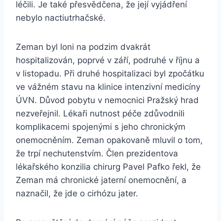
léčili. Je také přesvědčena, že její vyjádření
nebylo nactiutrhačské.
Zeman byl loni na podzim dvakrát
hospitalizován, poprvé v září, podruhé v říjnu a
v listopadu. Při druhé hospitalizaci byl zpočátku
ve vážném stavu na klinice intenzivní medicíny
ÚVN. Důvod pobytu v nemocnici Pražský hrad
nezveřejnil. Lékaři nutnost péče zdůvodnili
komplikacemi spojenými s jeho chronickým
onemocněním. Zeman opakovaně mluvil o tom,
že trpí nechutenstvím. Člen prezidentova
lékařského konzilia chirurg Pavel Pafko řekl, že
Zeman má chronické jaterní onemocnění, a
naznačil, že jde o cirhózu jater.