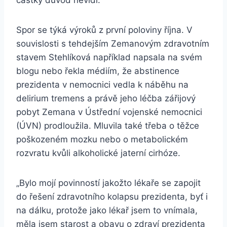
částky důvod nevidí.
Spor se týká výroků z první poloviny října. V
souvislosti s tehdejším Zemanovým zdravotním
stavem Stehlíková například napsala na svém
blogu nebo řekla médiím, že abstinence
prezidenta v nemocnici vedla k náběhu na
delirium tremens a právě jeho léčba zářijový
pobyt Zemana v Ústřední vojenské nemocnici
(ÚVN) prodloužila. Mluvila také třeba o těžce
poškozeném mozku nebo o metabolickém
rozvratu kvůli alkoholické jaterní cirhóze.
„Bylo mojí povinností jakožto lékaře se zapojit
do řešení zdravotního kolapsu prezidenta, byť i
na dálku, protože jako lékař jsem to vnímala,
měla jsem starost a obavu o zdraví prezidenta