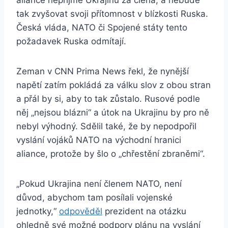
aliance nepřijme Ukrajinu za člena, a nebude
tak zvyšovat svoji přítomnost v blízkosti Ruska.
Česká vláda, NATO či Spojené státy tento
požadavek Ruska odmítají.
Zeman v CNN Prima News řekl, že nynější
napětí zatím pokládá za válku slov z obou stran
a přál by si, aby to tak zůstalo. Rusové podle
něj „nejsou blázni“ a útok na Ukrajinu by pro ně
nebyl výhodný. Sdělil také, že by nepodpořil
vyslání vojáků NATO na východní hranici
aliance, protože by šlo o „chřestění zbraněmi“.
„Pokud Ukrajina není členem NATO, není
důvod, abychom tam posílali vojenské
jednotky,“
odpověděl
prezident na otázku
ohledně své možné podpory plánu na vyslání