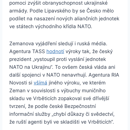
pomoci zvýšit obranyschopnost ukrajinské
armády. Podle Lipavského by se Česko mělo
podílet na nasazení nových aliančních jednotek
ve státech východního křídla NATO.
Zemanova vyjádření sledují i ruská média.
Agentura TASS
hodnotí
výroky tak, že český
prezident „vystoupil proti vyslání jednotek
NATO na Ukrajinu“. To ovšem česká vláda ani
další spojenci v NATO nenavrhují. Agentura RIA
Novosti si
všímá
jiného výroku, ve kterém
Zeman v souvislosti s výbuchy muničního
skladu ve Vrběticích zopakoval své dřívější
tvrzení, že podle české Bezpečnostní
informační služby „chybí důkazy či svědectví,
že ruští agenti byli ve skladišti ve Vrběticích“.