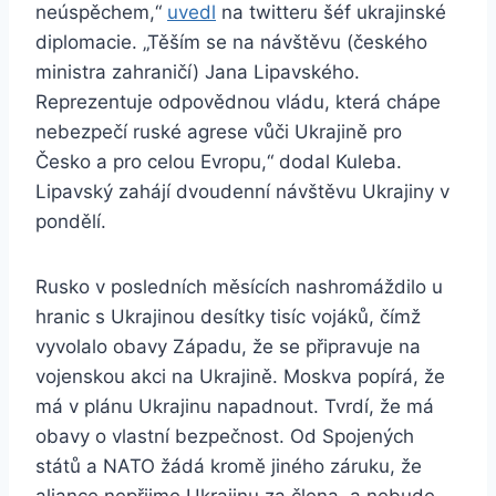
neúspěchem,“
uvedl
na twitteru šéf ukrajinské
diplomacie. „Těším se na návštěvu (českého
ministra zahraničí) Jana Lipavského.
Reprezentuje odpovědnou vládu, která chápe
nebezpečí ruské agrese vůči Ukrajině pro
Česko a pro celou Evropu,“ dodal Kuleba.
Lipavský zahájí dvoudenní návštěvu Ukrajiny v
pondělí.
Rusko v posledních měsících nashromáždilo u
hranic s Ukrajinou desítky tisíc vojáků, čímž
vyvolalo obavy Západu, že se připravuje na
vojenskou akci na Ukrajině. Moskva popírá, že
má v plánu Ukrajinu napadnout. Tvrdí, že má
obavy o vlastní bezpečnost. Od Spojených
států a NATO žádá kromě jiného záruku, že