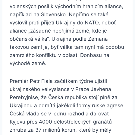
vojenských posil k východním hranicím aliance,
například na Slovensko. Nepřímo se také
vyslovil proti přijetí Ukrajiny do NATO, neboť
aliance „zásadně nepřijímá země, kde je
občanská válka“. Ukrajina podle Zemana
takovou zemí je, byť válka tam nyní má podobu
zamrzlého konfliktu v oblasti Donbasu na
východě země.
Premiér Petr Fiala začátkem týdne ujistil
ukrajinského velvyslance v Praze Jevhena
Perebyjnise, že Česká republika stojí plně za
Ukrajinou a odmítá jakékoli formy ruské agrese.
Česká vláda se v lednu rozhodla darovat
Kyjevu přes 4000 dělostřeleckých granátů
zhruba za 37 milionů korun, které by měly