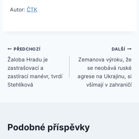
Autor:
ČTK
Navigace
PŘEDCHOZÍ
DALŠÍ
Žaloba Hradu je
Zemanova výroku, že
pro
zastrašovací a
se neobává ruské
příspěvek
zastírací manévr, tvrdí
agrese na Ukrajinu, si
Stehlíková
všímají v zahraničí
Podobné příspěvky