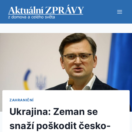
Přeskočit
na
obsah
ZAHRANIČNÍ
Ukrajina: Zeman se
snaží poškodit česko-