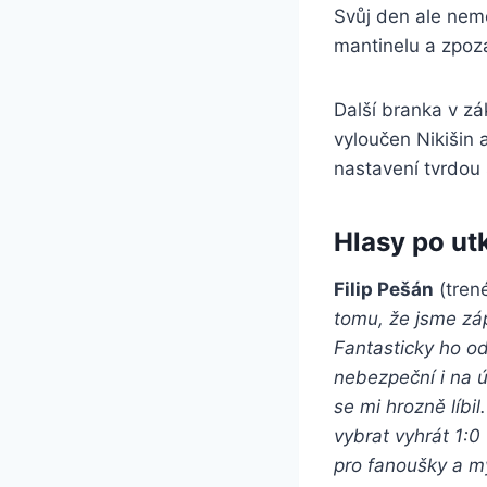
Svůj den ale nemě
mantinelu a zpoz
Další branka v zá
vyloučen Nikišin
nastavení tvrdou 
Hlasy po ut
Filip Pešán
(tren
tomu, že jsme záp
Fantasticky ho od
nebezpeční i na ú
se mi hrozně líbi
vybrat vyhrát 1:0
pro fanoušky a my