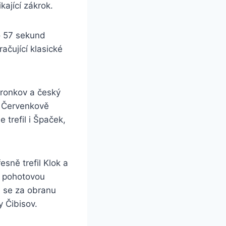
ající zákrok.
o 57 sekund
ačující klasické
oronkov a český
po Červenkově
 trefil i Špaček,
esně trefil Klok a
l pohotovou
e se za obranu
y Čibisov.