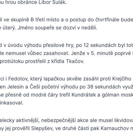
ou hrou obránce Libor Šulák.
 ve skupině B třetí místo a o postup do čtvrtfinále bude
 v úterý. Jméno soupeře se dozví v neděli.
 v úvodu výhodu přesilové hry, po 12 sekundách byl tot
le nemusel vůbec zasahovat. Jenže v 5. minutě poprvé k
protiútoku prostřelil z křídla Tkačov.
i i Fedotov, který lapačkou skvěle zasáhl proti Krejčího 
en Jelesin a Češi početní výhodu po 38 sekundách využi
 se přesně od modré čáry trefil Kundrátek a gólman m
 inkasoval.
elecky aktivnější, nebezpečnější akce ale musel likvido
iny jej prověřil Slepyšev, ve druhé části pak Karnauchov