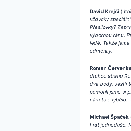
David Krejčí
(úto
vždycky speciáln
Přesilovky? Zaprv
výbornou ránu. P
ledě. Takže jsme 
odměnily.“
Roman Červenk
druhou stranu Ru
dva body. Jestli t
pomohli jsme si 
nám to chybělo. V
Michael Špaček
hrát jednoduše. N