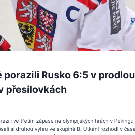
 porazili Rusko 6:5 v prodlou
 v přesilovkách
orazili ve třetím zápase na olympijských hrách v Pekingu
psali si druhou výhru ve skupině B. Utkání rozhodl v čas