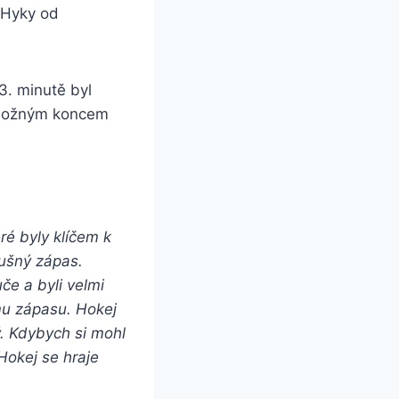
a Hyky od
3. minutě byl
d možným koncem
eré byly klíčem k
lušný zápas.
če a byli velmi
ému zápasu. Hokej
ý. Kdybych si mohl
 Hokej se hraje