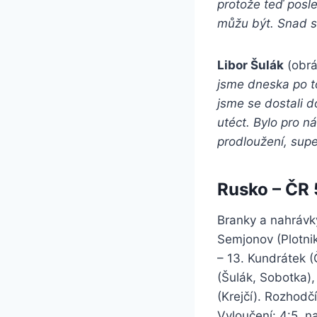
protože teď posl
můžu být. Snad s
Libor Šulák
(obrá
jsme dneska po to
jsme se dostali d
utéct. Bylo pro n
prodloužení, supe
Rusko – ČR 5:
Branky a nahrávky
Semjonov (Plotnik
– 13. Kundrátek (
(Šulák, Sobotka),
(Krejčí). Rozhodč
Vyloučení: 4:5, n