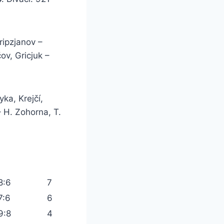
ripzjanov –
ov, Gricjuk –
ka, Krejčí,
 H. Zohorna, T.
8:6
7
7:6
6
9:8
4