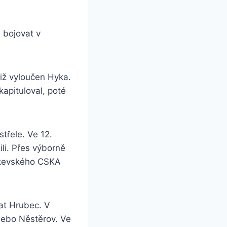
 bojovat v
iž vyloučen Hyka.
apituloval, poté
střele. Ve 12.
li. Přes výborně
oskevského CSKA
vat Hrubec. V
 nebo Něstěrov. Ve