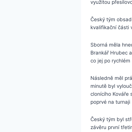
využitou přesilov
Český tým obsadil
kvalifikační části
Sborná měla hned
Brankář Hrubec a
co jej po rychlém 
Následně měl prác
minutě byl vylouč
clonícího Kováře
poprvé na turnaji
Český tým byl stř
závěru první třet