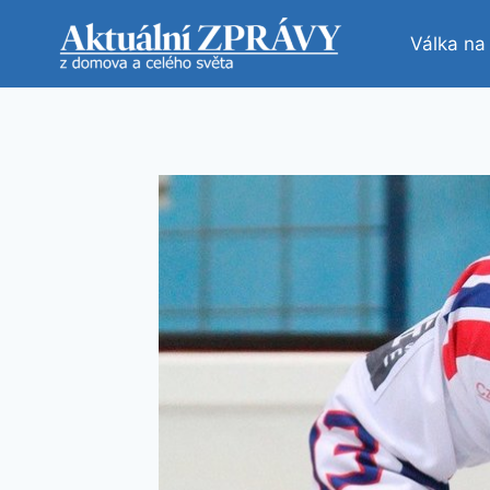
Přeskočit
na
Válka na
obsah