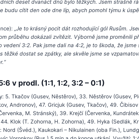
edních deset dvanáct dnů bylo těžkých. Jsem strašně rá
e budu cítit den ode dne líp, abych pomohl týmu k úspě
nce):
„Je to krásný pocit dát rozhodující gól Rusům. Jse
m průběhu dokázali zvítězit. Výborně jsme proměnili př
o vedení 3:2. Pak jsme dali na 4:2, je to škoda, že jsme s
ás těžké dostat se zpátky, ale skvěle jsme se vzpamatoval
r.“
6 v prodl. (1:1, 1:2, 3:2 – 0:1)
: 5. Tkačov (Gusev, Něstěrov), 33. Něstěrov (Gusev, Plo
ov, Andronov), 47. Gricjuk (Gusev, Tkačov), 49. Čibisov
Červenka, M. Stránský), 39. Krejčí (Červenka, Kundráte
 44. Klok (T. Zohorna, H. Zohorna), 49. Hyka (Sedlák, Kre
í: Nord (Švéd.), Kaukokari – Nikulainen (oba Fin.), Lundg
avíc Voronkov (Rus.) 5 min.a do konce utkání. Využití:
1: