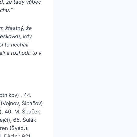
d, že tady vůbec
chu.“
m šťastný, že
esilovku, kdy
i to nechali
i a rozhodli to v
tnikov) , 44.
 (Vojnov, Šipačov)
k), 40. M. Špaček
jčí), 65. Šulák
ren (Švéd.).
4
. Diváci: 921