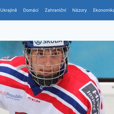
 Ukrajině
Domácí
Zahraniční
Názory
Ekonomik