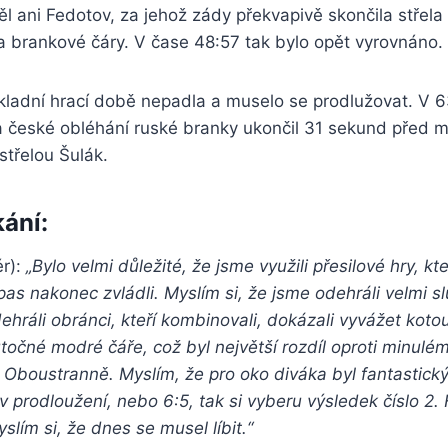
l ani Fedotov, za jehož zády překvapivě skončila střel
a brankové čáry. V čase 48:57 tak bylo opět vyrovnáno.
kladní hrací době nepadla a muselo se prodlužovat. V 6
 a české obléhání ruské branky ukončil 31 sekund pře
střelou Šulák.
kání:
ér):
„Bylo velmi důležité, že jsme využili přesilové hry, kt
as nakonec zvládli. Myslím si, že jsme odehráli velmi s
ehráli obránci, kteří kombinovali, dokázali vyvážet kotou
točné modré čáře, což byl největší rozdíl oproti minul
l. Oboustranně. Myslím, že pro oko diváka byl fantastick
 v prodloužení, nebo 6:5, tak si vyberu výsledek číslo 2.
slím si, že dnes se musel líbit.“