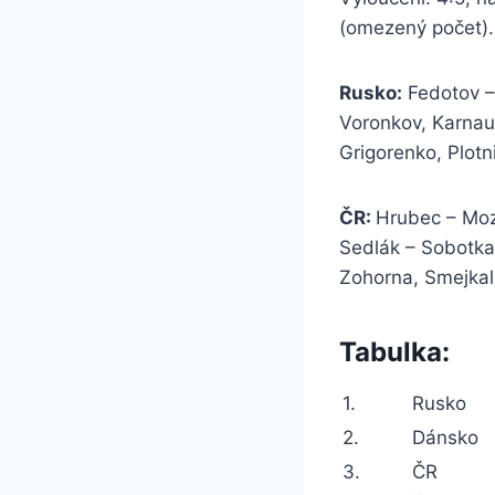
(omezený počet).
Rusko:
Fedotov – 
Voronkov, Karnauc
Grigorenko, Plot
ČR:
Hrubec – Mozí
Sedlák – Sobotka,
Zohorna, Smejkal 
Tabulka:
1.
Rusko
2.
Dánsko
3.
ČR