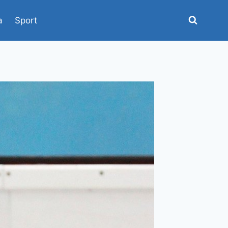
a
Sport