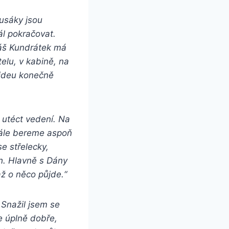
Rusáky jsou
l pokračovat.
máš Kundrátek má
lu, v kabině, na
 videu konečně
i utéct vedení. Na
nále bereme aspoň
se střelecky,
h. Hlavně s Dány
až o něco půjde.“
Snažil jsem se
e úplně dobře,