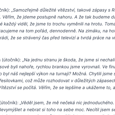
čník):
„Samozřejmě důležité vítězství, takové zápasy s 
í. Věřím, že jdeme postupně nahoru. A že tak budeme dá
é každý viděl, že jsme to trochu vyměnili na hrotu. To
racujeme na tom pořád, dennodenně. Na zimáku, na hote
rádi, že se strávený čas před televizí a tvrdá práce na
a
(útočník):
„Na jednu stranu je škoda, že jsme si nechal
sové byli nahoře, rychlou brankou jsme vyrovnali. Ve fi
o byl náš nejlepší výkon na turnaji? Možná. Chytili jsme 
přesilovkami, což může rozhodovat v důležitých zápasec
ítězství se počítá. Věřím, že se lepšíme a ukážeme to, 
(útočník):
„Věděl jsem, že mě nečeká nic jednoduchého. 
evymýšlet a nebrat si toho na sebe moc. Necítil jsem s