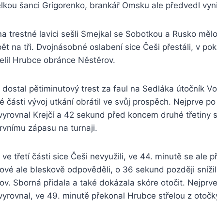
lkou šanci Grigorenko, brankář Omsku ale předvedl vynik
a trestné lavici sešli Smejkal se Sobotkou a Rusko měl
t na tři. Dvojnásobné oslabení sice Češi přestáli, v pokr
elil Hrubce obránce Něstěrov.
 dostal pětiminutový trest za faul na Sedláka útočník V
é části vývoj utkání obrátil ve svůj prospěch. Nejprve 
 vyrovnal Krejčí a 42 sekund před koncem druhé třetiny se
prvnímu zápasu na turnaji.
ve třetí části sice Češi nevyužili, ve 44. minutě se ale př
sové ale bleskově odpověděli, o 36 sekund později sníži
v. Sborná přidala a také dokázala skóre otočit. Nejprv
a vyrovnal, ve 49. minutě překonal Hrubce střelou z otočk