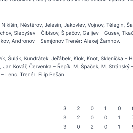
Nikišin, Něstěrov, Jelesin, Jakovlev, Vojnov, Tělegin, Ša
hov, Slepyšev – Čibisov, Šipačov, Galijev – Gusev, Tkač
nikov, Andronov – Semjonov Trenér: Alexej Žamnov.
k, Šulák, Kundrátek, Jeřábek, Klok, Knot, Sklenička – Hy
 Jan Kovář, Červenka – Řepík, M. Špaček, M. Stránský –
– Lenc. Trenér: Filip Pešán.
3
2
0
1
0
3
2
0
0
1
3
0
2
0
1