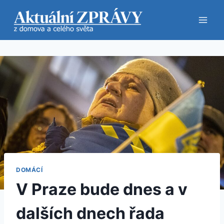
Přeskočit
na
obsah
DOMÁCÍ
V Praze bude dnes a v
dalších dnech řada