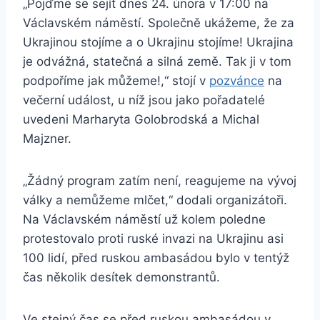
„Pojďme se sejít dnes 24. února v 17:00 na
Václavském náměstí. Společně ukážeme, že za
Ukrajinou stojíme a o Ukrajinu stojíme! Ukrajina
je odvážná, statečná a silná země. Tak ji v tom
podpoříme jak můžeme!,“ stojí v
pozvánce
na
večerní událost, u níž jsou jako pořadatelé
uvedeni Marharyta Golobrodská a Michal
Majzner.
„Žádný program zatím není, reagujeme na vývoj
války a nemůžeme mlčet,“ dodali organizátoři.
Na Václavském náměstí už kolem poledne
protestovalo proti ruské invazi na Ukrajinu asi
100 lidí, před ruskou ambasádou bylo v tentýž
čas několik desítek demonstrantů.
Ve stejný čas se před ruskou ambasádou v