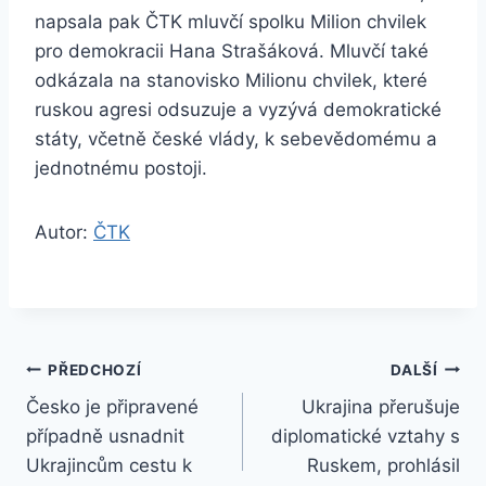
napsala pak ČTK mluvčí spolku Milion chvilek
pro demokracii Hana Strašáková. Mluvčí také
odkázala na stanovisko Milionu chvilek, které
ruskou agresi odsuzuje a vyzývá demokratické
státy, včetně české vlády, k sebevědomému a
jednotnému postoji.
Autor:
ČTK
Navigace
PŘEDCHOZÍ
DALŠÍ
Česko je připravené
Ukrajina přerušuje
pro
případně usnadnit
diplomatické vztahy s
příspěvek
Ukrajincům cestu k
Ruskem, prohlásil