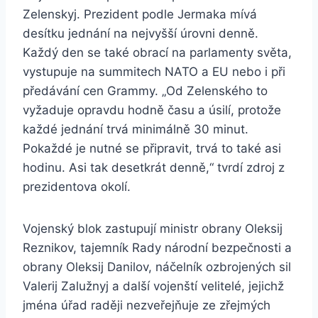
Zelenskyj. Prezident podle Jermaka mívá
desítku jednání na nejvyšší úrovni denně.
Každý den se také obrací na parlamenty světa,
vystupuje na summitech NATO a EU nebo i při
předávání cen Grammy. „Od Zelenského to
vyžaduje opravdu hodně času a úsilí, protože
každé jednání trvá minimálně 30 minut.
Pokaždé je nutné se připravit, trvá to také asi
hodinu. Asi tak desetkrát denně,“ tvrdí zdroj z
prezidentova okolí.
Vojenský blok zastupují ministr obrany Oleksij
Reznikov, tajemník Rady národní bezpečnosti a
obrany Oleksij Danilov, náčelník ozbrojených sil
Valerij Zalužnyj a další vojenští velitelé, jejichž
jména úřad raději nezveřejňuje ze zřejmých