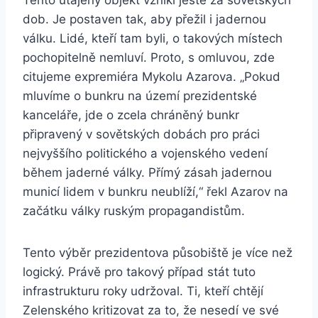
Tento utajený objekt vznikl ještě za sovětských
dob. Je postaven tak, aby přežil i jadernou
válku. Lidé, kteří tam byli, o takových místech
pochopitelně nemluví. Proto, s omluvou, zde
citujeme expremiéra Mykolu Azarova. „Pokud
mluvíme o bunkru na území prezidentské
kanceláře, jde o zcela chráněný bunkr
připravený v sovětských dobách pro práci
nejvyššího politického a vojenského vedení
během jaderné války. Přímý zásah jadernou
municí lidem v bunkru neublíží,“ řekl Azarov na
začátku války ruským propagandistům.
Tento výběr prezidentova působiště je více než
logický. Právě pro takový případ stát tuto
infrastrukturu roky udržoval. Ti, kteří chtějí
Zelenského kritizovat za to, že nesedí ve své