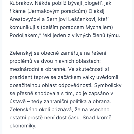
Kubrakov. Někde poblíž bývají ‚blogeři‘, jak
říkáme (Jermakovým poradcům) Oleksiji
Arestovyčovi a Serhijovi Leščenkovi, kteří
komunikují s (dalším poradcem Mychajlem)
Podoljakem,“ řekl jeden z vlivných členů týmu.
Zelenskyj se obecně zaměřuje na řešení
problémů ve dvou hlavních oblastech:
mezinárodní a obranné. Ve skutečnosti si
prezident teprve se začátkem války uvědomil
dosažitelnou oblast odpovědnosti. Symbolicky
se přesně shodovala s tím, co je zapsáno v
ústavě – tedy zahraniční politika a obrana.
Zelenského okolí přiznává, že na všechno
ostatní prostě není dost času. Snad kromě
ekonomiky.