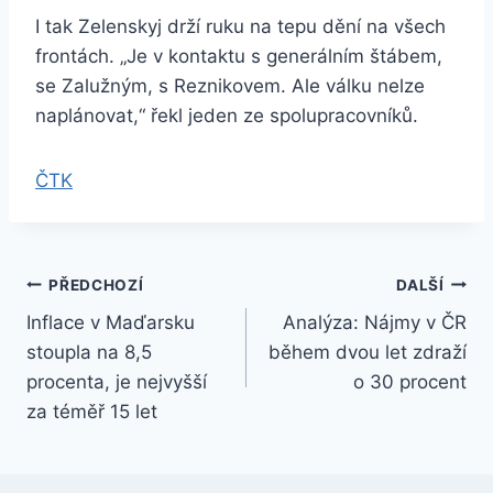
I tak Zelenskyj drží ruku na tepu dění na všech
frontách. „Je v kontaktu s generálním štábem,
se Zalužným, s Reznikovem. Ale válku nelze
naplánovat,“ řekl jeden ze spolupracovníků.
ČTK
Navigace
PŘEDCHOZÍ
DALŠÍ
Inflace v Maďarsku
Analýza: Nájmy v ČR
pro
stoupla na 8,5
během dvou let zdraží
příspěvek
procenta, je nejvyšší
o 30 procent
za téměř 15 let