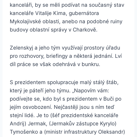
kanceláři, by se měli podívat na současný stav
kanceláře Vitalije Kima, gubernátora
Mykolajivské oblasti, anebo na podobné ruiny
budovy oblastní správy v Charkově.
Zelenskyj a jeho tým využívají prostory úřadu
pro rozhovory, briefingy a některá jednání. Lví
díl práce se však odehrává v bunkru.
S prezidentem spolupracuje malý stálý štáb,
který je páteří jeho týmu. „Napovím vám:
podívejte se, kdo byl s prezidentem v Buči po
jejím osvobození. Nejčastěji jsou s ním teď
stejní lidé. Je to (šéf prezidentské kanceláře
Andrij) Jermak, (Jermakův zástupce Kyrylo)
Tymošenko a (ministr infrastruktury Oleksandr)