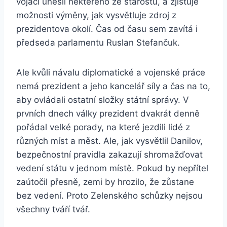
vojáci unesli některého ze starostů, a zjišťuje
možnosti výměny, jak vysvětluje zdroj z
prezidentova okolí. Čas od času sem zavítá i
předseda parlamentu Ruslan Stefančuk.
Ale kvůli návalu diplomatické a vojenské práce
nemá prezident a jeho kancelář síly a čas na to,
aby ovládali ostatní složky státní správy. V
prvních dnech války prezident dvakrát denně
pořádal velké porady, na které jezdili lidé z
různých míst a měst. Ale, jak vysvětlil Danilov,
bezpečnostní pravidla zakazují shromažďovat
vedení státu v jednom místě. Pokud by nepřítel
zaútočil přesně, zemi by hrozilo, že zůstane
bez vedení. Proto Zelenského schůzky nejsou
všechny tváří tvář.