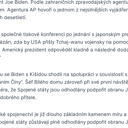
nt Joe Biden. Podle zahraničních zpravodajských agentu
m. Agentura AP hovoří o jednom z nejsilnějších vyjádře
 desetiletí.
při společné tiskové konferenci po jednání s japonským
 tázán, zda by USA přišly Tchaj-wanu vojensky na pomoc
zi. Americký prezident odpověděl kladně a následně dodal
“
 se Biden s Kišidou shodli na spolupráci v souvislosti s
ím Číny“. Šéf Bílého domu zároveň při své první návště
éra, že Spojené státy jsou odhodlány podpořit obranu 
 dobrého přítele.
ké spojenectví je již dlouho základním kamenem míru a 
pojené státy zůstávají plně odhodlány podpořit obranu J