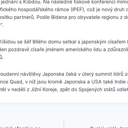
jednání s Kišidou. Na následné tiskové konferenci mimo
ifického hospodářského rámce (IPEF), což je nový druh
 desítku partnerů. Podle Bidena pro obyvatele regionu z
“.
Kišidou se šéf Bílého domu setkal s japonským císařem 
en pozdravil císaře jménem amerického lidu a zdůraznil
ů.
udenní návštěvy Japonska čeká v úterý summit lídrů z
nce Quad, v níž jsou kromě Japonska a USA také Indie a
ěl v neděli z Jižní Koreje, zpět do Spojených států odlet