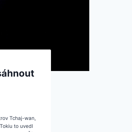
sáhnout
trov Tchaj-wan,
Tokiu to uvedl