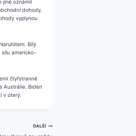
 jiné oznámil
 obchodní dohody,
 dohody vyplynou
Naruhitem. Bílý
 sílu americko-
emí čtyřstranné
 Austrálie. Biden
í v úterý.
DALŠÍ