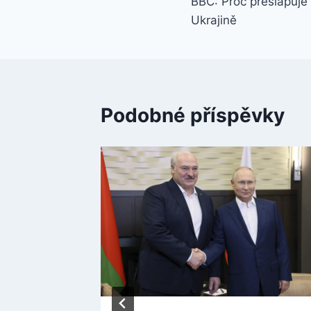
BBC: Proč přešlapuje
pro
Ukrajině
příspěvek
Podobné příspěvky