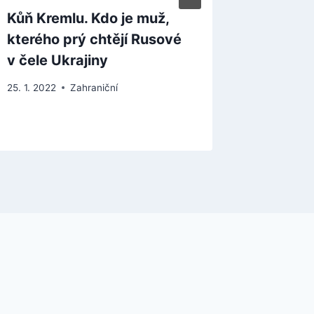
Kůň Kremlu. Kdo je muž,
Čína p
kterého prý chtějí Rusové
ukončil
v čele Ukrajiny
okolí o
25. 1. 2022
Zahraniční
13. 12. 202