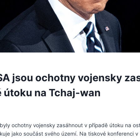
SA jsou ochotny vojensky za
ě útoku na Tchaj-wan
 byly ochotny vojensky zasáhnout v případě útoku na os
okuje jako součást svého území. Na tiskové konferenci v 