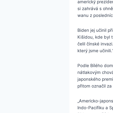
americký prezide
si zahrává s ohně
wanu z posledních
Biden jej učinil 
Kišidou, kde byl
čelil čínské inva
který jsme učinili.
Podle Bílého domu
nátlakovým chován
japonského premi
přitom označil za
„Americko-japons
Indo-Pacifiku a S