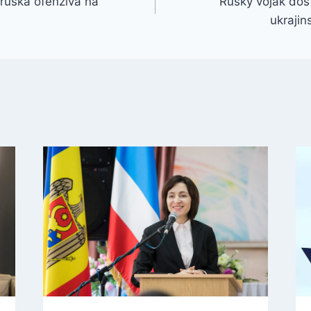
 ruská ofenzíva na
Ruský voják dost
ukrajin