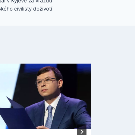
al v Kyjevě za vraždu
ského civilisty doživotí