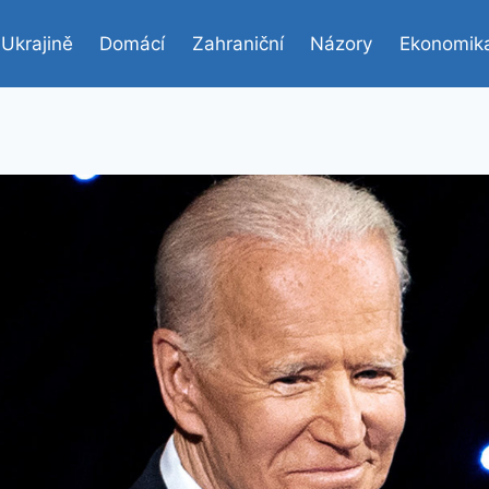
 Ukrajině
Domácí
Zahraniční
Názory
Ekonomik