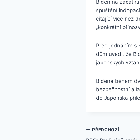
Biden na začátku 
spuštění Indopac
čítající více než
„konkrétní přínosy
Před jednáním s 
dům uvedl, že Bid
japonských vztah
Bidena během dvo
bezpečnostní alia
do Japonska přilet
Navigace
PŘEDCHOZÍ