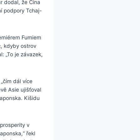
r dodal, že Čína
ní podpory Tchaj-
 premiérem Fumiem
, kdyby ostrov
: „To je závazek,
 „čím dál více
vě Asie ujišťoval
Japonska. Kišidu
prosperity v
aponska,“ řekl