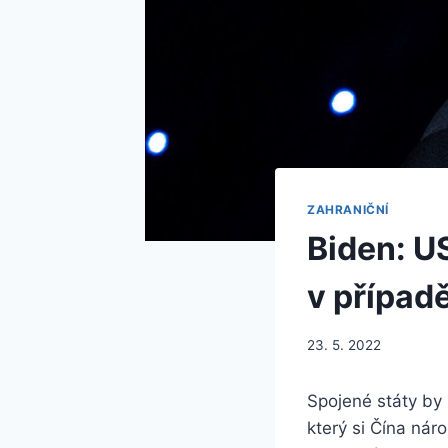
ZAHRANIČNÍ
Biden: U
v případ
23. 5. 2022
Spojené státy by
který si Čína nár