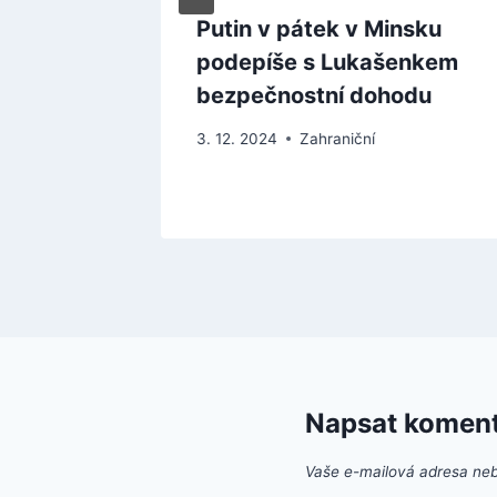
enziva
Putin v pátek v Minsku
a
podepíše s Lukašenkem
bezpečnostní dohodu
3. 12. 2024
Zahraniční
Napsat komen
Vaše e-mailová adresa ne