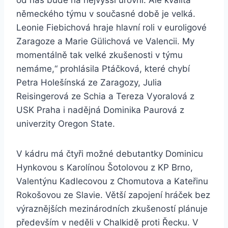
od nás bude na nejvyšší úrovni. Ale kvalita
německého týmu v současné době je velká.
Leonie Fiebichová hraje hlavní roli v euroligové
Zaragoze a Marie Gülichová ve Valencii. My
momentálně tak velké zkušenosti v týmu
nemáme,“ prohlásila Ptáčková, které chybí
Petra Holešínská ze Zaragozy, Julia
Reisingerová ze Schia a Tereza Vyoralová z
USK Praha i nadějná Dominika Paurová z
univerzity Oregon State.
V kádru má čtyři možné debutantky Dominicu
Hynkovou s Karolínou Šotolovou z KP Brno,
Valentýnu Kadlecovou z Chomutova a Kateřinu
Rokošovou ze Slavie. Větší zapojení hráček bez
výraznějších mezinárodních zkušeností plánuje
především v neděli v Chalkidě proti Řecku. V