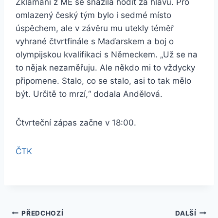
Zklamání z ME se snažila hodit za hlavu. Pro
omlazený český tým bylo i sedmé místo
úspěchem, ale v závěru mu utekly téměř
vyhrané čtvrtfinále s Maďarskem a boj o
olympijskou kvalifikaci s Německem. „Už se na
to nějak nezaměřuju. Ale někdo mi to vždycky
připomene. Stalo, co se stalo, asi to tak mělo
být. Určitě to mrzí,“ dodala Andělová.
Čtvrteční zápas začne v 18:00.
ČTK
Navigace
PŘEDCHOZÍ
DALŠÍ