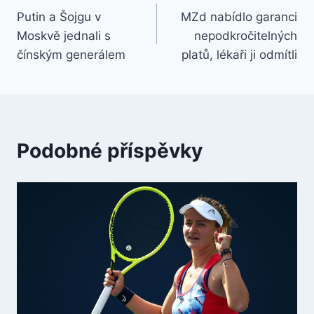
Putin a Šojgu v
MZd nabídlo garanci
pro
Moskvě jednali s
nepodkročitelných
příspěvek
čínským generálem
platů, lékaři ji odmítli
Podobné příspěvky