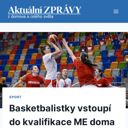
Přeskočit
na
obsah
SPORT
Basketbalistky vstoupí
do kvalifikace ME doma