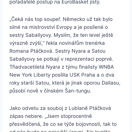
pořadatelé postup na EuroBasket jistý.
„Čeká nás top soupeř. Německo už tak bylo
silné na mistrovství Evropy a je posílené o
sestry Saballyovy. Myslím, že ten level ještě
výrazně zvýší,“ řekla novinářům trenérka
Romana Ptáčková. Sestry Nyara a Satou
Saballyovy se potkají v reprezentaci poprvé.
Třiadvacetiletá Nyara z týmu finalisty WNBA
New York Liberty posílila USK Praha a o dva
roky starší Satou, která je jinak oporou Dallasu,
působí nově v čínském Šan-tungu.
Jako odvetu za souboj z Lublaně Ptáčková
zápas nebere. „Jsem stoprocentně
přesvědčená, že co se týče bojovnosti, tak to