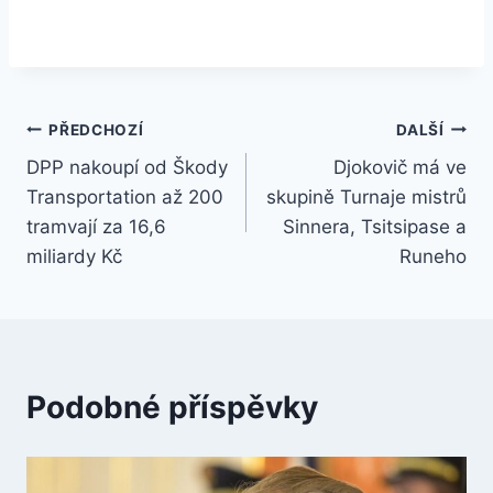
Navigace
PŘEDCHOZÍ
DALŠÍ
DPP nakoupí od Škody
Djokovič má ve
pro
Transportation až 200
skupině Turnaje mistrů
příspěvek
tramvají za 16,6
Sinnera, Tsitsipase a
miliardy Kč
Runeho
Podobné příspěvky