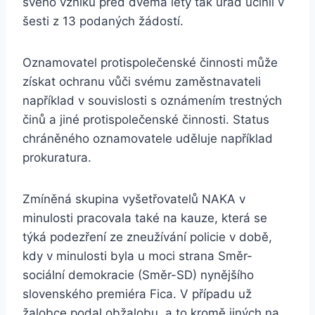
svého vzniku před dvěma lety tak úřad učinil v
šesti z 13 podaných žádostí.
Oznamovatel protispolečenské činnosti může
získat ochranu vůči svému zaměstnavateli
například v souvislosti s oznámením trestných
činů a jiné protispolečenské činnosti. Status
chráněného oznamovatele uděluje například
prokuratura.
Zmíněná skupina vyšetřovatelů NAKA v
minulosti pracovala také na kauze, která se
týká podezření ze zneužívání policie v době,
kdy v minulosti byla u moci strana Směr-
sociální demokracie (Směr-SD) nynějšího
slovenského premiéra Fica. V případu už
žalobce podal obžalobu, a to kromě jiných na