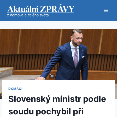
Přeskočit
na
obsah
DOMÁCÍ
Slovenský ministr podle
soudu pochybil při