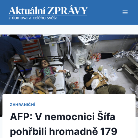
Přeskočit
na
obsah
ZAHRANIČNÍ
AFP: V nemocnici Šífa
pohřbili hromadně 179