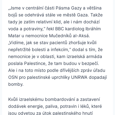
„Jsme v centrální části Pásma Gazy a většina
bojů se odehrává stále ve městě Gaza. Takže
tady je zatím relativní klid, ale i nám dochází
voda a potraviny,“ řekl BBC kardiolog Ibráhím
Matar u nemocnice Mučedníků al-Aksá.
„Vidíme, jak se stav pacientů zhoršuje kvůli
nepřetržité bolesti a infekcím,“ dodal s tím, že
nemocnice je v oblasti, kam izraelská armáda
poslala Palestince, že tam budou v bezpečí.
Ale i na toto místo podle dřívějších zpráv úřadu
OSN pro palestinské uprchlíky UNRWA dopadají
bomby.
Kvůli izraelskému bombardování a zastavení
dodávek energie, paliva, potravin i léků, které
jsou odvetou za útok palestinského hnutí