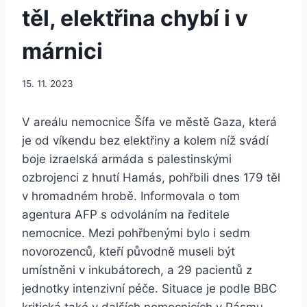
těl, elektřina chybí i v
márnici
15. 11. 2023
V areálu nemocnice Šífa ve městě Gaza, která
je od víkendu bez elektřiny a kolem níž svádí
boje izraelská armáda s palestinskými
ozbrojenci z hnutí Hamás, pohřbili dnes 179 těl
v hromadném hrobě. Informovala o tom
agentura AFP s odvoláním na ředitele
nemocnice. Mezi pohřbenými bylo i sedm
novorozenců, kteří původně museli být
umístněni v inkubátorech, a 29 pacientů z
jednotky intenzivní péče. Situace je podle BBC