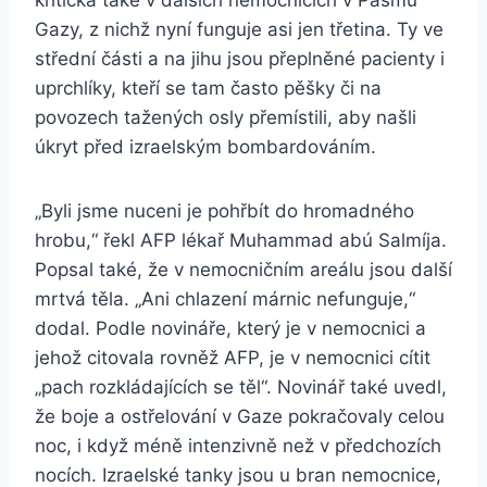
kritická také v dalších nemocnicích v Pásmu
Gazy, z nichž nyní funguje asi jen třetina. Ty ve
střední části a na jihu jsou přeplněné pacienty i
uprchlíky, kteří se tam často pěšky či na
povozech tažených osly přemístili, aby našli
úkryt před izraelským bombardováním.
„Byli jsme nuceni je pohřbít do hromadného
hrobu,“ řekl AFP lékař Muhammad abú Salmíja.
Popsal také, že v nemocničním areálu jsou další
mrtvá těla. „Ani chlazení márnic nefunguje,“
dodal. Podle novináře, který je v nemocnici a
jehož citovala rovněž AFP, je v nemocnici cítit
„pach rozkládajících se těl“. Novinář také uvedl,
že boje a ostřelování v Gaze pokračovaly celou
noc, i když méně intenzivně než v předchozích
nocích. Izraelské tanky jsou u bran nemocnice,