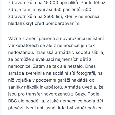
zdravotníků a na 15.000 uprchlíků. Podle téhož
zdroje tam je nyní asi 650 pacientů, 500
zdravotníků a na 2500 lidí, kteří v nemocnici
hledali úkryt před bombardováním.
Vážně zranění pacienti a novorozenci umístění
v inkubátorech se ale z nemocnice jen tak
nedostanou. Izraelská armáda v sobotu slíbila,
že pomůže s evakuací nejmenších dětí z
nemocnice. Zatím se tak ale nestalo. Dnes
armáda zveřejnila na sociální síti fotografii, na
níž vojačka v podzemní garáži nakládá do
sanitky několik inkubátorů. Armáda uvedla, že
jsou pro transfer novorozenců z Gazy. Podle
BBC ale nesdělila, z jaké nemocnice hodlá děti
převézt. Není ani jasné, kde byl záběr pořízen.