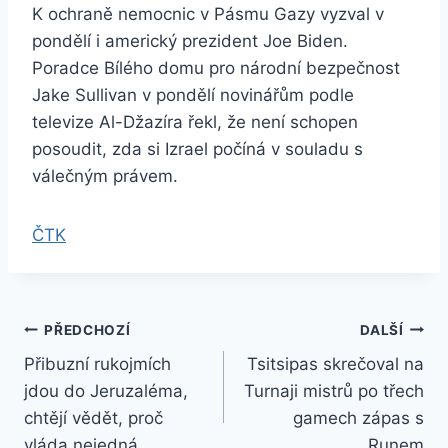
K ochraně nemocnic v Pásmu Gazy vyzval v
pondělí i americký prezident Joe Biden.
Poradce Bílého domu pro národní bezpečnost
Jake Sullivan v pondělí novinářům podle
televize Al-Džazíra řekl, že není schopen
posoudit, zda si Izrael počíná v souladu s
válečným právem.
ČTK
Navigace
PŘEDCHOZÍ
DALŠÍ
Přibuzní rukojmích
Tsitsipas skrečoval na
pro
jdou do Jeruzaléma,
Turnaji mistrů po třech
příspěvek
chtějí vědět, proč
gamech zápas s
vláda nejedná
Runem