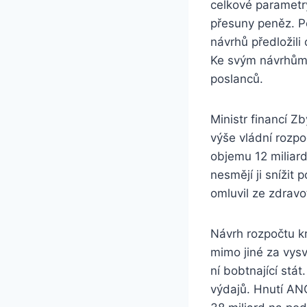
celkové parametr
přesuny peněz. Po
návrhů předložili 
Ke svým návrhům s
poslanců.
Ministr financí Z
výše vládní rozpo
objemu 12 miliard
nesmějí ji snížit 
omluvil ze zdrav
Návrh rozpočtu kr
mimo jiné za vysv
ní bobtnající stát
výdajů. Hnutí ANO