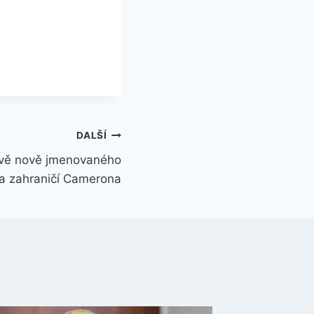
DALŠÍ
jevě nově jmenovaného
ra zahraničí Camerona