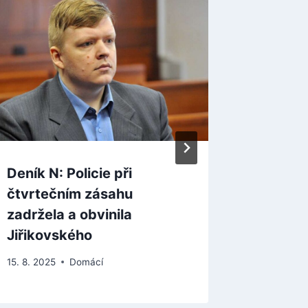
Deník N: Policie při
Přibylo
čtvrtečním zásahu
nemocni
zadržela a obvinila
4300 n
Jiřikovského
16. 11. 2021
15. 8. 2025
Domácí