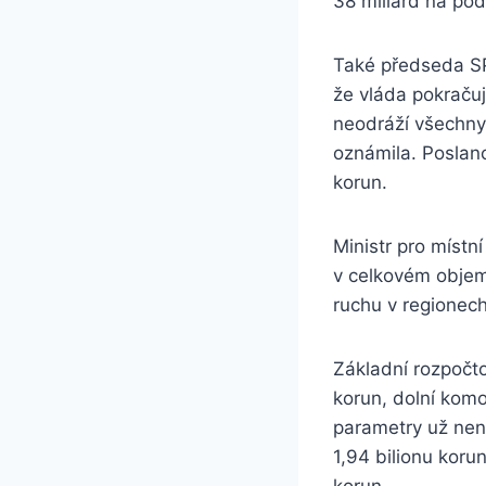
38 miliard na pod
Také předseda SP
že vláda pokračuj
neodráží všechny
oznámila. Poslan
korun.
Ministr pro místní
v celkovém objem
ruchu v regionec
Základní rozpočto
korun, dolní komo
parametry už není
1,94 bilionu koru
korun.