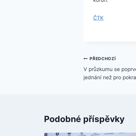
ČTK
Navigace
PŘEDCHOZÍ
V průzkumu se poprvé
pro
jednání než pro pokr
příspěvek
Podobné příspěvky