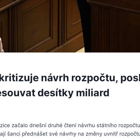
kritizuje návrh rozpočtu, pos
esouvat desítky miliard
ozice začalo dnešní druhé čtení návrhu státního rozpočtu 
jí šanci přednášet své návrhy na změny uvnitř rozpočtu