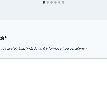
tář
bude zveřejněna.
Vyžadované informace jsou označeny
*