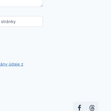
stránky
vány údaje z