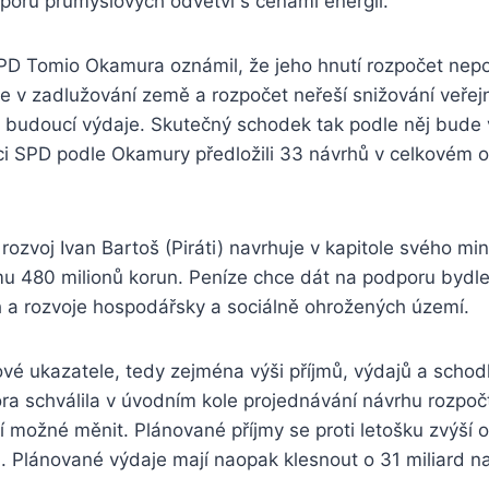
poru průmyslových odvětví s cenami energií.
D Tomio Okamura oznámil, že jeho hnutí rozpočet nepod
e v zadlužování země a rozpočet neřeší snižování veřej
 budoucí výdaje. Skutečný schodek tak podle něj bude v
ci SPD podle Okamury předložili 33 návrhů v celkovém 
 rozvoj Ivan Bartoš (Piráti) navrhuje v kapitole svého mi
u 480 milionů korun. Peníze chce dát na podporu bydle
h a rozvoje hospodářsky a sociálně ohrožených území.
vé ukazatele, tedy zejména výši příjmů, výdajů a schod
ra schválila v úvodním kole projednávání návrhu rozpoč
 možné měnit. Plánované příjmy se proti letošku zvýší o
n. Plánované výdaje mají naopak klesnout o 31 miliard na