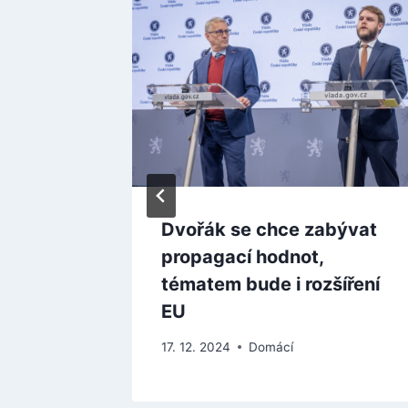
rší, ale
Dvořák se chce zabývat
ech se
propagací hodnot,
 čeká
tématem bude i rozšíření
EU
17. 12. 2024
Domácí