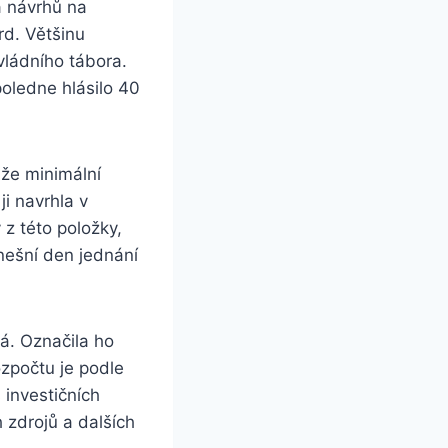
a návrhů na
rd. Většinu
 vládního tábora.
oledne hlásilo 40
 že minimální
ji navrhla v
 z této položky,
dnešní den jednání
vá. Označila ho
ozpočtu je podle
 investičních
 zdrojů a dalších