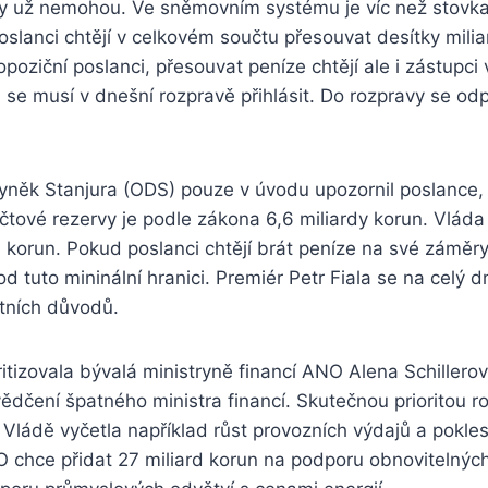
y už nemohou. Ve sněmovním systému je víc než stovk
slanci chtějí v celkovém součtu přesouvat desítky milia
opoziční poslanci, přesouvat peníze chtějí ale i zástupci
e musí v dnešní rozpravě přihlásit. Do rozpravy se odp
byněk Stanjura (ODS) pouze v úvodu upozornil poslance,
čtové rezervy je podle zákona 6,6 miliardy korun. Vláda 
 korun. Pokud poslanci chtějí brát peníze na své záměry
pod tuto mininální hranici. Premiér Petr Fiala se na celý 
otních důvodů.
itizovala bývalá ministryně financí ANO Alena Schillero
ědčení špatného ministra financí. Skutečnou prioritou r
. Vládě vyčetla například růst provozních výdajů a pokles
 chce přidat 27 miliard korun na podporu obnovitelných