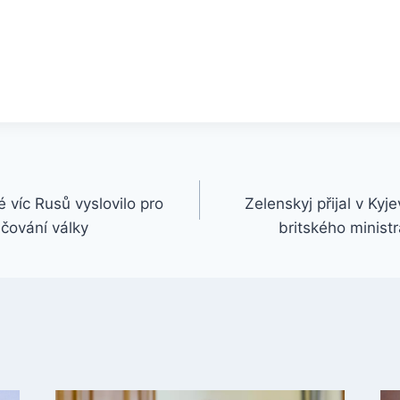
 víc Rusů vyslovilo pro
Zelenskyj přijal v Ky
ačování války
britského minist