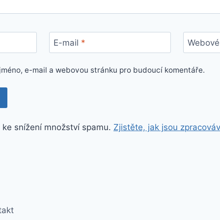
E-mail
*
Webové 
e jméno, e-mail a webovou stránku pro budoucí komentáře.
 ke snížení množství spamu.
Zjistěte, jak jsou zpracová
takt