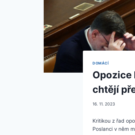
DOMÁCÍ
Opozice 
chtějí př
16. 11. 2023
Kritikou z řad op
Poslanci v něm ma