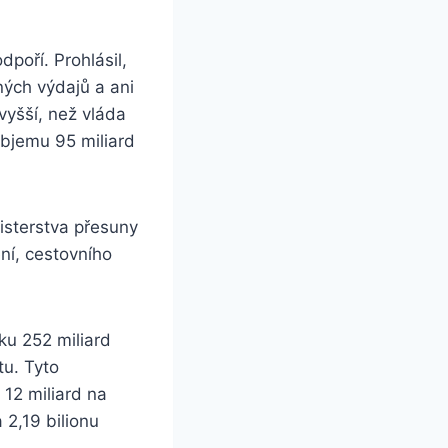
poří. Prohlásil,
ných výdajů a ani
yšší, než vláda
objemu 95 miliard
nisterstva přesuny
ní, cestovního
ku 252 miliard
tu. Tyto
 12 miliard na
 2,19 bilionu