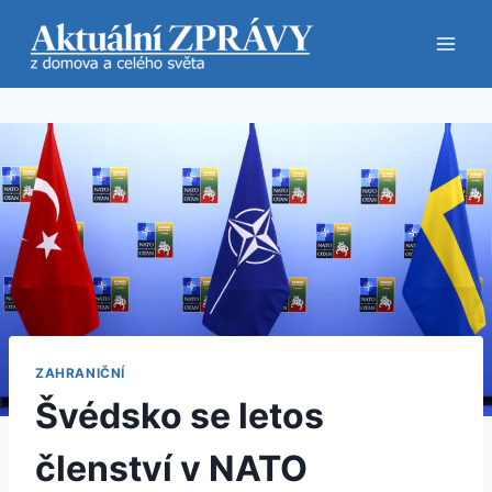
Přeskočit
na
obsah
ZAHRANIČNÍ
Švédsko se letos
členství v NATO