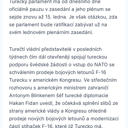
Turecký parlament má od dnešního dne
oficiálně pauzu v zasedání a jeho plénum se
sejde znovu až 15. ledna. Je však otázkou, zda
se parlament bude ratifikací zabývat už na
svém lednovém plenárním zasedání.
Turečtí vládní představitelé v posledních
týdnech čím dál otevřeněji spojují tureckou
podporu švédské žádosti o vstup do NATO se
schválením prodeje bojových letounů F-16
Turecku v americkém Kongresu. Ve středečním
rozhovoru s americkým ministrem zahraničí
Antonym Blinkenem šéf turecké diplomacie
Hakan Fidan uvedl, že očekává splnění slibů ze
strany americké vlády a Kongresu ohledně
prodeje nových bojových letounů a modernizaci
částí stíhaček F-16, které již Turecko má.