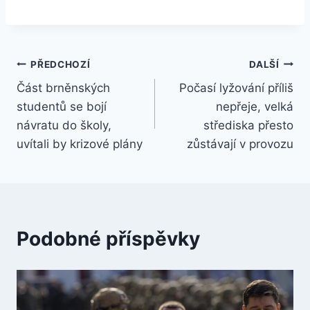
Navigace
PŘEDCHOZÍ
DALŠÍ
Část brněnských
Počasí lyžování příliš
pro
studentů se bojí
nepřeje, velká
příspěvek
návratu do školy,
střediska přesto
uvítali by krizové plány
zůstávají v provozu
Podobné příspěvky