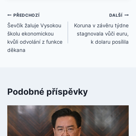
Navigace
PŘEDCHOZÍ
DALŠÍ
Ševčík žaluje Vysokou
Koruna v závěru týdne
pro
školu ekonomickou
stagnovala vůči euru,
příspěvek
kvůli odvolání z funkce
k dolaru posílila
děkana
Podobné příspěvky