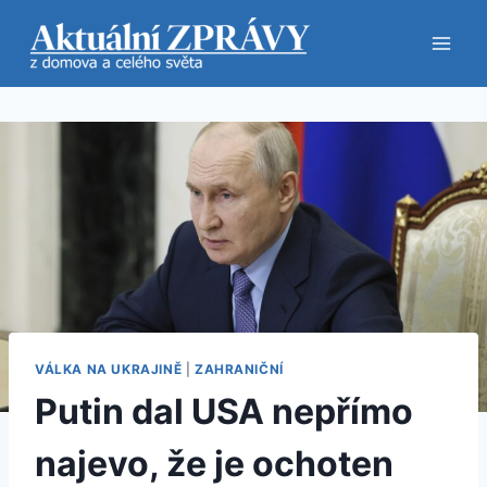
Přeskočit
na
obsah
VÁLKA NA UKRAJINĚ
|
ZAHRANIČNÍ
Putin dal USA nepřímo
najevo, že je ochoten