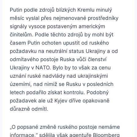
Putin podle zdrojů blízkých Kremlu minulý
měsíc vyslal přes nejmenované prostředníky
signály vysoce postaveným americkým
činitelům. Podle těchto zdrojů by mohl být
časem Putin ochoten upustit od ruského
požadavku na neutrální status Ukrajiny a od
odmítavého postoje Ruska vůči členství
Ukrajiny v NATO. Bylo by to však za cenu
uznání ruské nadvlády nad ukrajinskými
územími, nad nimiž se Rusku v posledních
letech podařilo získat kontrolu. Podobný
požadavek ale už Kyjev dříve opakovaně
důrazně odmítl.
„O popsané změně ruského postoje nemáme
informace,“ sdělila však agentuře Bloomberg