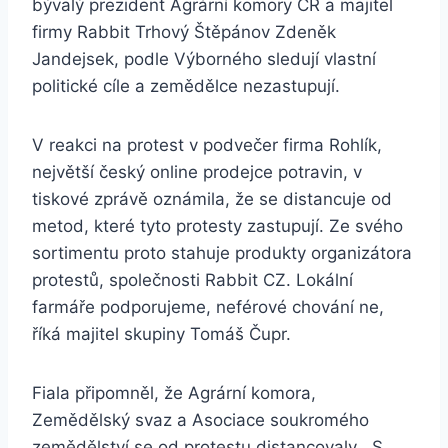
bývalý prezident Agrární komory ČR a majitel
firmy Rabbit Trhový Štěpánov Zdeněk
Jandejsek, podle Výborného sledují vlastní
politické cíle a zemědělce nezastupují.
V reakci na protest v podvečer firma Rohlík,
největší český online prodejce potravin, v
tiskové zprávě oznámila, že se distancuje od
metod, které tyto protesty zastupují. Ze svého
sortimentu proto stahuje produkty organizátora
protestů, společnosti Rabbit CZ. Lokální
farmáře podporujeme, neférové chování ne,
říká majitel skupiny Tomáš Čupr.
Fiala připomněl, že Agrární komora,
Zemědělský svaz a Asociace soukromého
zemědělství se od protestu distancovaly. „S