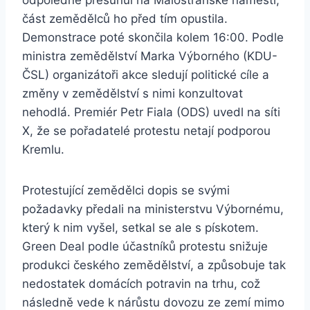
odpoledne přesunul na Malostranské náměstí,
část zemědělců ho před tím opustila.
Demonstrace poté skončila kolem 16:00. Podle
ministra zemědělství Marka Výborného (KDU-
ČSL) organizátoři akce sledují politické cíle a
změny v zemědělství s nimi konzultovat
nehodlá. Premiér Petr Fiala (ODS) uvedl na síti
X, že se pořadatelé protestu netají podporou
Kremlu.
Protestující zemědělci dopis se svými
požadavky předali na ministerstvu Výbornému,
který k nim vyšel, setkal se ale s pískotem.
Green Deal podle účastníků protestu snižuje
produkci českého zemědělství, a způsobuje tak
nedostatek domácích potravin na trhu, což
následně vede k nárůstu dovozu ze zemí mimo