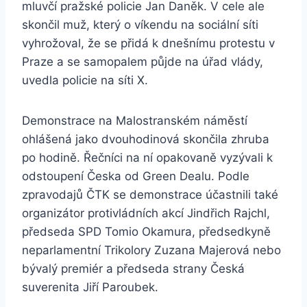
mluvčí pražské policie Jan Daněk. V cele ale
skončil muž, který o víkendu na sociální síti
vyhrožoval, že se přidá k dnešnímu protestu v
Praze a se samopalem půjde na úřad vlády,
uvedla policie na síti X.
Demonstrace na Malostranském náměstí
ohlášená jako dvouhodinová skončila zhruba
po hodině. Řečníci na ní opakovaně vyzývali k
odstoupení Česka od Green Dealu. Podle
zpravodajů ČTK se demonstrace účastnili také
organizátor protivládních akcí Jindřich Rajchl,
předseda SPD Tomio Okamura, předsedkyně
neparlamentní Trikolory Zuzana Majerová nebo
bývalý premiér a předseda strany Česká
suverenita Jiří Paroubek.