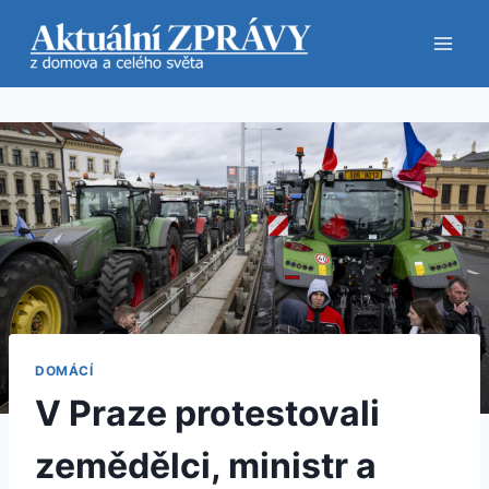
Přeskočit
na
obsah
DOMÁCÍ
V Praze protestovali
zemědělci, ministr a