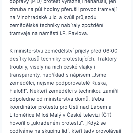
dopravy (PID) protest výrazněji nenarušil, jen
zhruba na půl hodiny přerušil provoz tramvají
na Vinohradské ulici a kvůli průjezdu
zemědělské techniky nabíraly zpoždění
tramvaje na náměstí I.P. Pavlova.
K ministerstvu zemědělství přijely před 06:00
desítky kusů techniky protestujících. Traktory
troubily, visely na nich české vlajky i
transparenty, například s nápisem „Jsme
zemědělci, nejsme podporovatelé Ruska,
Fialo!!!“. Někteří zemědělci s technikou zamířili
odpoledne od ministerstva domů, třeba
koordinátor protestu pro Ústí nad Labem a
Litoměřice Miloš Malý v České televizi (ČT)
hovořil o „ukradeném protestu“. „Když se
podíváme na skupinu lidí, kteří tady provolávají