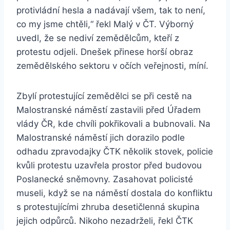
protivládní hesla a nadávají všem, tak to není,
co my jsme chtěli,“ řekl Malý v ČT. Výborný
uvedl, že se nediví zemědělcům, kteří z
protestu odjeli. Dnešek přinese horší obraz
zemědělského sektoru v očích veřejnosti, míní.
Zbylí protestující zemědělci se při cestě na
Malostranské náměstí zastavili před Úřadem
vlády ČR, kde chvíli pokřikovali a bubnovali. Na
Malostranské náměstí jich dorazilo podle
odhadu zpravodajky ČTK několik stovek, policie
kvůli protestu uzavřela prostor před budovou
Poslanecké sněmovny. Zasahovat policisté
museli, když se na náměstí dostala do konfliktu
s protestujícími zhruba desetičlenná skupina
jejich odpůrců. Nikoho nezadrželi, řekl ČTK