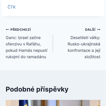
ČTK
Navigace
PŘEDCHOZÍ
DALŠÍ
Ganc: Izrael začne
Desetiletí války:
pro
ofenzivu v Rafáhu,
Rusko-ukrajinská
příspěvek
pokud Hamás nepustí
konfrontace a její
rukojmí do ramadánu
složitost
Podobné příspěvky