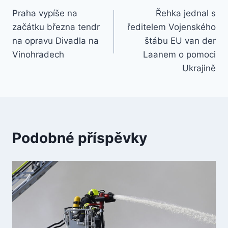
Praha vypíše na
Řehka jednal s
pro
začátku března tendr
ředitelem Vojenského
příspěvek
na opravu Divadla na
štábu EU van der
Vinohradech
Laanem o pomoci
Ukrajině
Podobné příspěvky