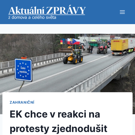
Přeskočit
na
obsah
ZAHRANIČNÍ
EK chce v reakci na
protesty zjednodušit